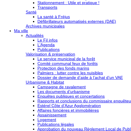
Stationnement : Utile et pratique !
Transports
Santé
La santé à Fréjus
Défibrillateurs automatisés externes (DAE)
Archives municipales
Ma ville
Actualités
Le Fil infos
L’Agenda
Publications
Valorisation & préservation
Le service municipal de la forêt
Comité communal feux de forêts
Protection des fonds marins
Palmiers : lutter contre les nuisibles
Dossier de demande d’aide à l’achat d’un VAE
Urbanisme & Habitat
Campagne de ravalement
Les documents d’urbanisme
Enquêtes publiques et concertations
Rapports et conclusions du commissaire enquêteu
Estérel Côte d’Azur Agglomération
Affaires foncières et immobilières
Assainissement
Logement
Publications légales
Approbation du nouveau Règlement Local de Publi