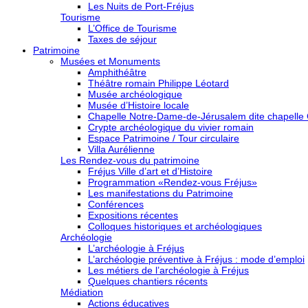
Les Nuits de Port-Fréjus
Tourisme
L’Office de Tourisme
Taxes de séjour
Patrimoine
Musées et Monuments
Amphithéâtre
Théâtre romain Philippe Léotard
Musée archéologique
Musée d’Histoire locale
Chapelle Notre-Dame-de-Jérusalem dite chapelle
Crypte archéologique du vivier romain
Espace Patrimoine / Tour circulaire
Villa Aurélienne
Les Rendez-vous du patrimoine
Fréjus Ville d’art et d’Histoire
Programmation «Rendez-vous Fréjus»
Les manifestations du Patrimoine
Conférences
Expositions récentes
Colloques historiques et archéologiques
Archéologie
L’archéologie à Fréjus
L’archéologie préventive à Fréjus : mode d’emploi
Les métiers de l’archéologie à Fréjus
Quelques chantiers récents
Médiation
Actions éducatives