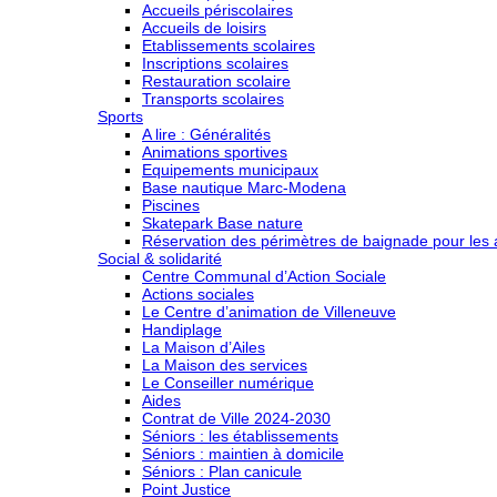
Accueils périscolaires
Accueils de loisirs
Etablissements scolaires
Inscriptions scolaires
Restauration scolaire
Transports scolaires
Sports
A lire : Généralités
Animations sportives
Equipements municipaux
Base nautique Marc-Modena
Piscines
Skatepark Base nature
Réservation des périmètres de baignade pour les a
Social & solidarité
Centre Communal d’Action Sociale
Actions sociales
Le Centre d’animation de Villeneuve
Handiplage
La Maison d’Ailes
La Maison des services
Le Conseiller numérique
Aides
Contrat de Ville 2024-2030
Séniors : les établissements
Séniors : maintien à domicile
Séniors : Plan canicule
Point Justice