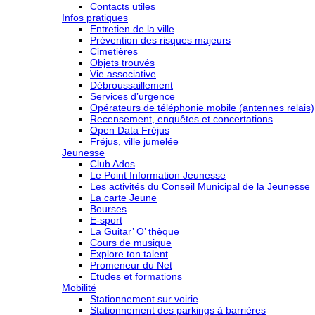
Contacts utiles
Infos pratiques
Entretien de la ville
Prévention des risques majeurs
Cimetières
Objets trouvés
Vie associative
Débroussaillement
Services d’urgence
Opérateurs de téléphonie mobile (antennes relais)
Recensement, enquêtes et concertations
Open Data Fréjus
Fréjus, ville jumelée
Jeunesse
Club Ados
Le Point Information Jeunesse
Les activités du Conseil Municipal de la Jeunesse
La carte Jeune
Bourses
E-sport
La Guitar’ O’ thèque
Cours de musique
Explore ton talent
Promeneur du Net
Etudes et formations
Mobilité
Stationnement sur voirie
Stationnement des parkings à barrières