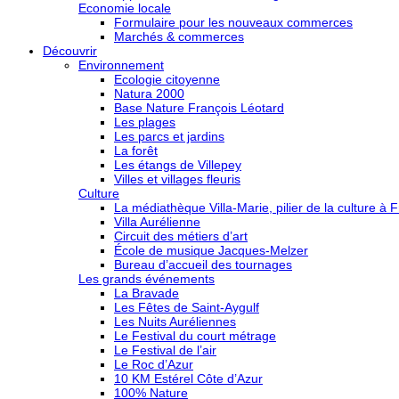
Economie locale
Formulaire pour les nouveaux commerces
Marchés & commerces
Découvrir
Environnement
Ecologie citoyenne
Natura 2000
Base Nature François Léotard
Les plages
Les parcs et jardins
La forêt
Les étangs de Villepey
Villes et villages fleuris
Culture
La médiathèque Villa-Marie, pilier de la culture à F
Villa Aurélienne
Circuit des métiers d’art
École de musique Jacques-Melzer
Bureau d’accueil des tournages
Les grands événements
La Bravade
Les Fêtes de Saint-Aygulf
Les Nuits Auréliennes
Le Festival du court métrage
Le Festival de l’air
Le Roc d’Azur
10 KM Estérel Côte d’Azur
100% Nature