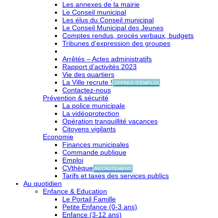
Les annexes de la mairie
Le Conseil municipal
Les élus du Conseil municipal
Le Conseil Municipal des Jeunes
Comptes rendus, procès verbaux, budgets
Tribunes d’expression des groupes
Arrêtés – Actes administratifs
Rapport d’activités 2023
Vie des quartiers
La Ville recrute !
OFFRES D'EMPLOI
Contactez-nous
Prévention & sécurité
La police municipale
La vidéoprotection
Opération tranquillité vacances
Citoyens vigilants
Economie
Finances municipales
Commande publique
Emploi
CVthèque
RECRUTEMENT
Tarifs et taxes des services publics
Au quotidien
Enfance & Education
Le Portail Famille
Petite Enfance (0-3 ans)
Enfance (3-12 ans)