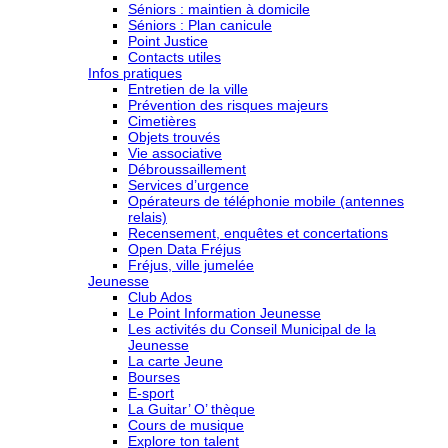
Séniors : maintien à domicile
Séniors : Plan canicule
Point Justice
Contacts utiles
Infos pratiques
Entretien de la ville
Prévention des risques majeurs
Cimetières
Objets trouvés
Vie associative
Débroussaillement
Services d’urgence
Opérateurs de téléphonie mobile (antennes
relais)
Recensement, enquêtes et concertations
Open Data Fréjus
Fréjus, ville jumelée
Jeunesse
Club Ados
Le Point Information Jeunesse
Les activités du Conseil Municipal de la
Jeunesse
La carte Jeune
Bourses
E-sport
La Guitar’ O’ thèque
Cours de musique
Explore ton talent