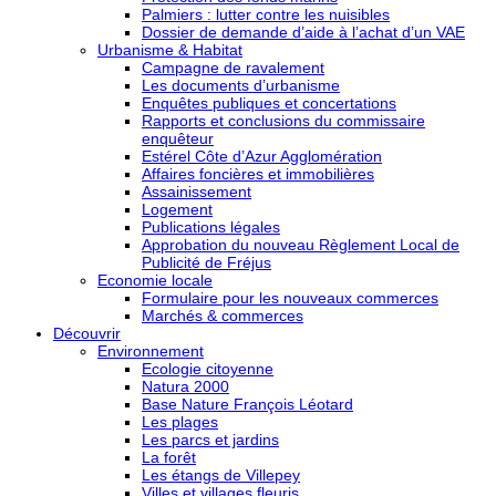
Palmiers : lutter contre les nuisibles
Dossier de demande d’aide à l’achat d’un VAE
Urbanisme & Habitat
Campagne de ravalement
Les documents d’urbanisme
Enquêtes publiques et concertations
Rapports et conclusions du commissaire
enquêteur
Estérel Côte d’Azur Agglomération
Affaires foncières et immobilières
Assainissement
Logement
Publications légales
Approbation du nouveau Règlement Local de
Publicité de Fréjus
Economie locale
Formulaire pour les nouveaux commerces
Marchés & commerces
Découvrir
Environnement
Ecologie citoyenne
Natura 2000
Base Nature François Léotard
Les plages
Les parcs et jardins
La forêt
Les étangs de Villepey
Villes et villages fleuris