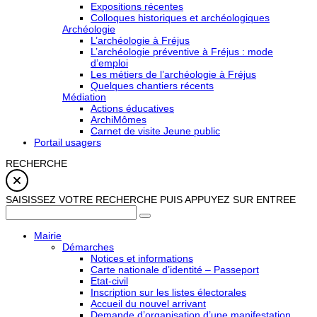
Expositions récentes
Colloques historiques et archéologiques
Archéologie
L’archéologie à Fréjus
L’archéologie préventive à Fréjus : mode
d’emploi
Les métiers de l’archéologie à Fréjus
Quelques chantiers récents
Médiation
Actions éducatives
ArchiMômes
Carnet de visite Jeune public
Portail usagers
RECHERCHE
SAISISSEZ VOTRE RECHERCHE PUIS APPUYEZ SUR ENTREE
Mairie
Démarches
Notices et informations
Carte nationale d’identité – Passeport
Etat-civil
Inscription sur les listes électorales
Accueil du nouvel arrivant
Demande d’organisation d’une manifestation