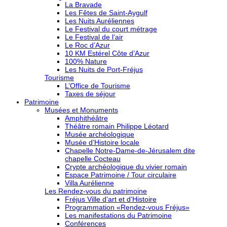
La Bravade
Les Fêtes de Saint-Aygulf
Les Nuits Auréliennes
Le Festival du court métrage
Le Festival de l’air
Le Roc d’Azur
10 KM Estérel Côte d’Azur
100% Nature
Les Nuits de Port-Fréjus
Tourisme
L’Office de Tourisme
Taxes de séjour
Patrimoine
Musées et Monuments
Amphithéâtre
Théâtre romain Philippe Léotard
Musée archéologique
Musée d’Histoire locale
Chapelle Notre-Dame-de-Jérusalem dite
chapelle Cocteau
Crypte archéologique du vivier romain
Espace Patrimoine / Tour circulaire
Villa Aurélienne
Les Rendez-vous du patrimoine
Fréjus Ville d’art et d’Histoire
Programmation «Rendez-vous Fréjus»
Les manifestations du Patrimoine
Conférences