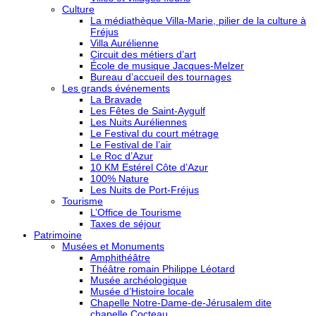
Culture
La médiathèque Villa-Marie, pilier de la culture à
Fréjus
Villa Aurélienne
Circuit des métiers d’art
École de musique Jacques-Melzer
Bureau d’accueil des tournages
Les grands événements
La Bravade
Les Fêtes de Saint-Aygulf
Les Nuits Auréliennes
Le Festival du court métrage
Le Festival de l’air
Le Roc d’Azur
10 KM Estérel Côte d’Azur
100% Nature
Les Nuits de Port-Fréjus
Tourisme
L’Office de Tourisme
Taxes de séjour
Patrimoine
Musées et Monuments
Amphithéâtre
Théâtre romain Philippe Léotard
Musée archéologique
Musée d’Histoire locale
Chapelle Notre-Dame-de-Jérusalem dite
chapelle Cocteau