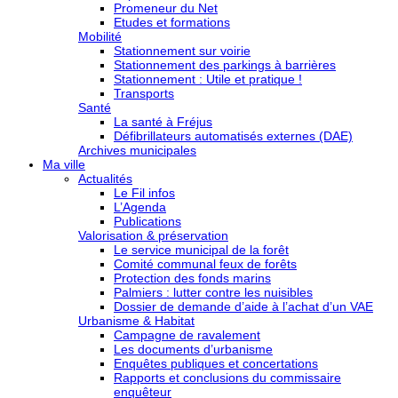
Promeneur du Net
Etudes et formations
Mobilité
Stationnement sur voirie
Stationnement des parkings à barrières
Stationnement : Utile et pratique !
Transports
Santé
La santé à Fréjus
Défibrillateurs automatisés externes (DAE)
Archives municipales
Ma ville
Actualités
Le Fil infos
L’Agenda
Publications
Valorisation & préservation
Le service municipal de la forêt
Comité communal feux de forêts
Protection des fonds marins
Palmiers : lutter contre les nuisibles
Dossier de demande d’aide à l’achat d’un VAE
Urbanisme & Habitat
Campagne de ravalement
Les documents d’urbanisme
Enquêtes publiques et concertations
Rapports et conclusions du commissaire
enquêteur