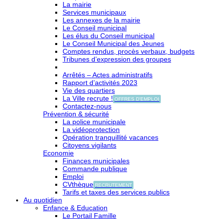
La mairie
Services municipaux
Les annexes de la mairie
Le Conseil municipal
Les élus du Conseil municipal
Le Conseil Municipal des Jeunes
Comptes rendus, procès verbaux, budgets
Tribunes d’expression des groupes
Arrêtés – Actes administratifs
Rapport d’activités 2023
Vie des quartiers
La Ville recrute !
OFFRES D'EMPLOI
Contactez-nous
Prévention & sécurité
La police municipale
La vidéoprotection
Opération tranquillité vacances
Citoyens vigilants
Economie
Finances municipales
Commande publique
Emploi
CVthèque
RECRUTEMENT
Tarifs et taxes des services publics
Au quotidien
Enfance & Education
Le Portail Famille