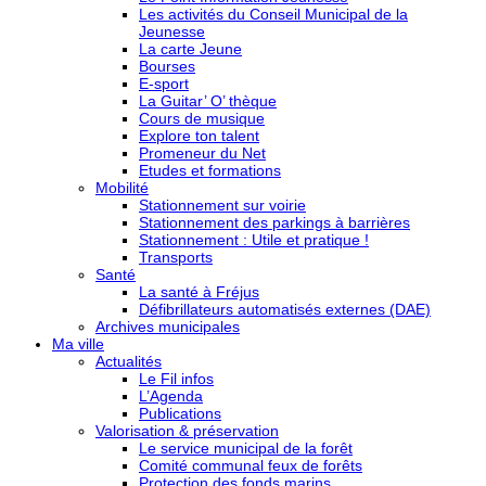
Les activités du Conseil Municipal de la
Jeunesse
La carte Jeune
Bourses
E-sport
La Guitar’ O’ thèque
Cours de musique
Explore ton talent
Promeneur du Net
Etudes et formations
Mobilité
Stationnement sur voirie
Stationnement des parkings à barrières
Stationnement : Utile et pratique !
Transports
Santé
La santé à Fréjus
Défibrillateurs automatisés externes (DAE)
Archives municipales
Ma ville
Actualités
Le Fil infos
L’Agenda
Publications
Valorisation & préservation
Le service municipal de la forêt
Comité communal feux de forêts
Protection des fonds marins