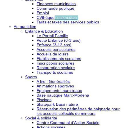
Finances municipales
Commande publique
Emploi
CVthèque
RECRUTEMENT
Tarifs et taxes des services publics
Au quotidien
Enfance & Education
Le Portail Famille
Petite Enfance (0-3 ans)
Enfance (3-12 ans)
Accueils périscolaires
Accueils de loisirs
Etablissements scolaires
Inscriptions scolaires
Restauration scolaire
Transports scolaires
Sports
A lire : Généralités
Animations sportives
Equipements municipaux
Base nautique Marc-Modena
Piscines
Skatepark Base nature
Réservation des périmètres de baignade pour
les accueils collectifs de mineurs
Social & solidarité
Centre Communal d’Action Sociale
Actions sociales