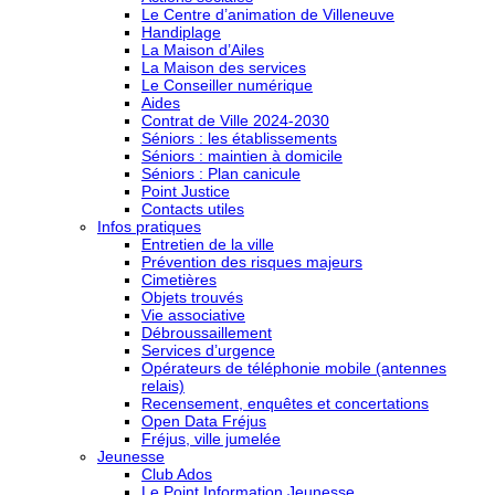
Le Centre d’animation de Villeneuve
Handiplage
La Maison d’Ailes
La Maison des services
Le Conseiller numérique
Aides
Contrat de Ville 2024-2030
Séniors : les établissements
Séniors : maintien à domicile
Séniors : Plan canicule
Point Justice
Contacts utiles
Infos pratiques
Entretien de la ville
Prévention des risques majeurs
Cimetières
Objets trouvés
Vie associative
Débroussaillement
Services d’urgence
Opérateurs de téléphonie mobile (antennes
relais)
Recensement, enquêtes et concertations
Open Data Fréjus
Fréjus, ville jumelée
Jeunesse
Club Ados
Le Point Information Jeunesse