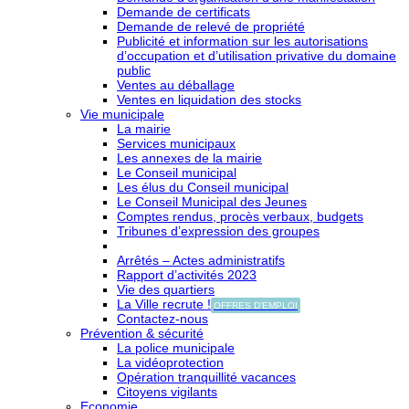
Demande de certificats
Demande de relevé de propriété
Publicité et information sur les autorisations
d’occupation et d’utilisation privative du domaine
public
Ventes au déballage
Ventes en liquidation des stocks
Vie municipale
La mairie
Services municipaux
Les annexes de la mairie
Le Conseil municipal
Les élus du Conseil municipal
Le Conseil Municipal des Jeunes
Comptes rendus, procès verbaux, budgets
Tribunes d’expression des groupes
Arrêtés – Actes administratifs
Rapport d’activités 2023
Vie des quartiers
La Ville recrute !
OFFRES D'EMPLOI
Contactez-nous
Prévention & sécurité
La police municipale
La vidéoprotection
Opération tranquillité vacances
Citoyens vigilants
Economie