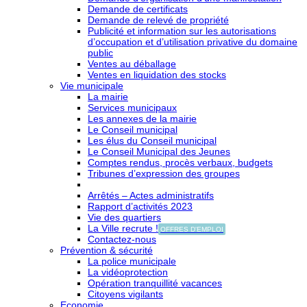
Demande de certificats
Demande de relevé de propriété
Publicité et information sur les autorisations
d’occupation et d’utilisation privative du domaine
public
Ventes au déballage
Ventes en liquidation des stocks
Vie municipale
La mairie
Services municipaux
Les annexes de la mairie
Le Conseil municipal
Les élus du Conseil municipal
Le Conseil Municipal des Jeunes
Comptes rendus, procès verbaux, budgets
Tribunes d’expression des groupes
Arrêtés – Actes administratifs
Rapport d’activités 2023
Vie des quartiers
La Ville recrute !
OFFRES D'EMPLOI
Contactez-nous
Prévention & sécurité
La police municipale
La vidéoprotection
Opération tranquillité vacances
Citoyens vigilants
Economie