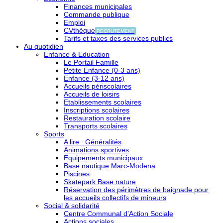
Finances municipales
Commande publique
Emploi
CVthèque
RECRUTEMENT
Tarifs et taxes des services publics
Au quotidien
Enfance & Education
Le Portail Famille
Petite Enfance (0-3 ans)
Enfance (3-12 ans)
Accueils périscolaires
Accueils de loisirs
Etablissements scolaires
Inscriptions scolaires
Restauration scolaire
Transports scolaires
Sports
A lire : Généralités
Animations sportives
Equipements municipaux
Base nautique Marc-Modena
Piscines
Skatepark Base nature
Réservation des périmètres de baignade pour
les accueils collectifs de mineurs
Social & solidarité
Centre Communal d’Action Sociale
Actions sociales