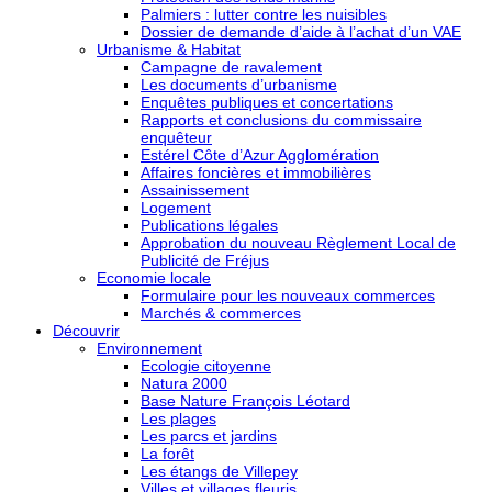
Palmiers : lutter contre les nuisibles
Dossier de demande d’aide à l’achat d’un VAE
Urbanisme & Habitat
Campagne de ravalement
Les documents d’urbanisme
Enquêtes publiques et concertations
Rapports et conclusions du commissaire
enquêteur
Estérel Côte d’Azur Agglomération
Affaires foncières et immobilières
Assainissement
Logement
Publications légales
Approbation du nouveau Règlement Local de
Publicité de Fréjus
Economie locale
Formulaire pour les nouveaux commerces
Marchés & commerces
Découvrir
Environnement
Ecologie citoyenne
Natura 2000
Base Nature François Léotard
Les plages
Les parcs et jardins
La forêt
Les étangs de Villepey
Villes et villages fleuris