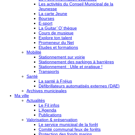
Les activités du Conseil Municipal de la
Jeunesse
La carte Jeune
Bourses
E-sport
La Guitar’ O’ thèque
Cours de musique
Explore ton talent
Promeneur du Net
Etudes et formations
Mobilité
Stationnement sur voirie
Stationnement des parkings à barrières
Stationnement : Utile et pratique !
Transports
Santé
La santé à Fréjus
Défibrillateurs automatisés externes (DAE)
Archives municipales
Ma ville
Actualités
Le Fil infos
L’Agenda
Publications
Valorisation & préservation
Le service municipal de la forêt
Comité communal feux de forêts
Protection des fonds marins