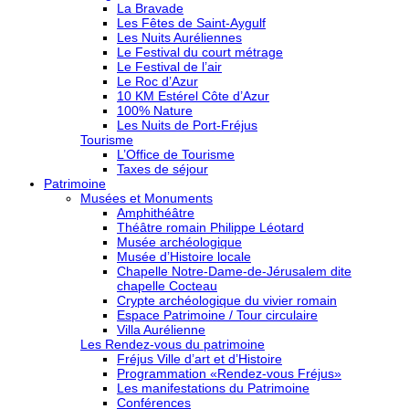
La Bravade
Les Fêtes de Saint-Aygulf
Les Nuits Auréliennes
Le Festival du court métrage
Le Festival de l’air
Le Roc d’Azur
10 KM Estérel Côte d’Azur
100% Nature
Les Nuits de Port-Fréjus
Tourisme
L’Office de Tourisme
Taxes de séjour
Patrimoine
Musées et Monuments
Amphithéâtre
Théâtre romain Philippe Léotard
Musée archéologique
Musée d’Histoire locale
Chapelle Notre-Dame-de-Jérusalem dite
chapelle Cocteau
Crypte archéologique du vivier romain
Espace Patrimoine / Tour circulaire
Villa Aurélienne
Les Rendez-vous du patrimoine
Fréjus Ville d’art et d’Histoire
Programmation «Rendez-vous Fréjus»
Les manifestations du Patrimoine
Conférences