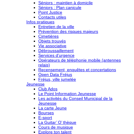
Séniors : maintien à domicile
Séniors : Plan canicule
Point Justice
Contacts utiles
Infos pratiques
Entretien de la ville
Prévention des risques majeurs
Cimetières
Objets trouvés
Vie associative
Débroussaillement
Services d’urgence
Opérateurs de téléphonie mobile (antennes
relais)
Recensement, enquêtes et concertations
Open Data Fréjus
Fréjus, ville jumelée
Jeunesse
Club Ados
Le Point Information Jeunesse
Les activités du Conseil Municipal de la
Jeunesse
La carte Jeune
Bourses
E-sport
La Guitar’ O’ thèque
Cours de musique
Explore ton talent