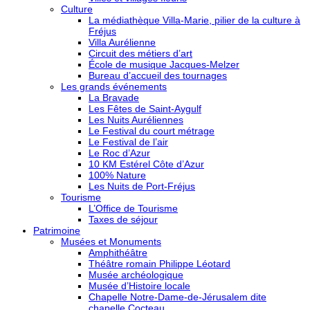
Culture
La médiathèque Villa-Marie, pilier de la culture à
Fréjus
Villa Aurélienne
Circuit des métiers d’art
École de musique Jacques-Melzer
Bureau d’accueil des tournages
Les grands événements
La Bravade
Les Fêtes de Saint-Aygulf
Les Nuits Auréliennes
Le Festival du court métrage
Le Festival de l’air
Le Roc d’Azur
10 KM Estérel Côte d’Azur
100% Nature
Les Nuits de Port-Fréjus
Tourisme
L’Office de Tourisme
Taxes de séjour
Patrimoine
Musées et Monuments
Amphithéâtre
Théâtre romain Philippe Léotard
Musée archéologique
Musée d’Histoire locale
Chapelle Notre-Dame-de-Jérusalem dite
chapelle Cocteau