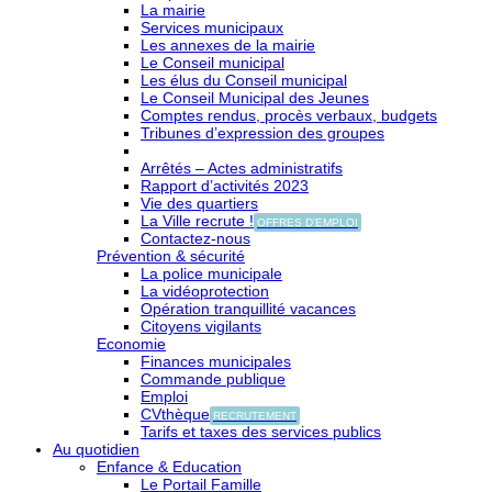
La mairie
Services municipaux
Les annexes de la mairie
Le Conseil municipal
Les élus du Conseil municipal
Le Conseil Municipal des Jeunes
Comptes rendus, procès verbaux, budgets
Tribunes d’expression des groupes
Arrêtés – Actes administratifs
Rapport d’activités 2023
Vie des quartiers
La Ville recrute !
OFFRES D'EMPLOI
Contactez-nous
Prévention & sécurité
La police municipale
La vidéoprotection
Opération tranquillité vacances
Citoyens vigilants
Economie
Finances municipales
Commande publique
Emploi
CVthèque
RECRUTEMENT
Tarifs et taxes des services publics
Au quotidien
Enfance & Education
Le Portail Famille