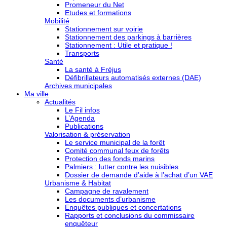
Promeneur du Net
Etudes et formations
Mobilité
Stationnement sur voirie
Stationnement des parkings à barrières
Stationnement : Utile et pratique !
Transports
Santé
La santé à Fréjus
Défibrillateurs automatisés externes (DAE)
Archives municipales
Ma ville
Actualités
Le Fil infos
L’Agenda
Publications
Valorisation & préservation
Le service municipal de la forêt
Comité communal feux de forêts
Protection des fonds marins
Palmiers : lutter contre les nuisibles
Dossier de demande d’aide à l’achat d’un VAE
Urbanisme & Habitat
Campagne de ravalement
Les documents d’urbanisme
Enquêtes publiques et concertations
Rapports et conclusions du commissaire
enquêteur