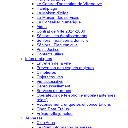
Le Centre d’animation de Villeneuve
Handiplage
La Maison d’Ailes
La Maison des services
Le Conseiller numérique
Aides
Contrat de Ville 2024-2030
Séniors : les établissements
Séniors : maintien à domicile
Séniors : Plan canicule
Point Justice
Contacts utiles
Infos pratiques
Entretien de la ville
Prévention des risques majeurs
Cimetières
Objets trouvés
Vie associative
Débroussaillement
Services d’urgence
Opérateurs de téléphonie mobile (antennes
relais)
Recensement, enquêtes et concertations
Open Data Fréjus
Fréjus, ville jumelée
Jeunesse
Club Ados
Le Point Information Jeunesse