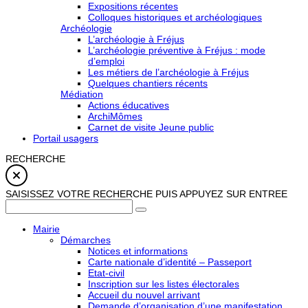
Expositions récentes
Colloques historiques et archéologiques
Archéologie
L’archéologie à Fréjus
L’archéologie préventive à Fréjus : mode
d’emploi
Les métiers de l’archéologie à Fréjus
Quelques chantiers récents
Médiation
Actions éducatives
ArchiMômes
Carnet de visite Jeune public
Portail usagers
RECHERCHE
SAISISSEZ VOTRE RECHERCHE PUIS APPUYEZ SUR ENTREE
Mairie
Démarches
Notices et informations
Carte nationale d’identité – Passeport
Etat-civil
Inscription sur les listes électorales
Accueil du nouvel arrivant
Demande d’organisation d’une manifestation