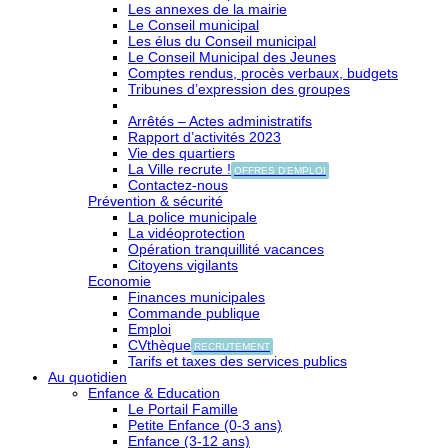
Les annexes de la mairie
Le Conseil municipal
Les élus du Conseil municipal
Le Conseil Municipal des Jeunes
Comptes rendus, procès verbaux, budgets
Tribunes d’expression des groupes
Arrêtés – Actes administratifs
Rapport d’activités 2023
Vie des quartiers
La Ville recrute !
OFFRES D'EMPLOI
Contactez-nous
Prévention & sécurité
La police municipale
La vidéoprotection
Opération tranquillité vacances
Citoyens vigilants
Economie
Finances municipales
Commande publique
Emploi
CVthèque
RECRUTEMENT
Tarifs et taxes des services publics
Au quotidien
Enfance & Education
Le Portail Famille
Petite Enfance (0-3 ans)
Enfance (3-12 ans)