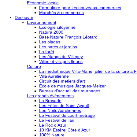
Economie locale
Formulaire pour les nouveaux commerces
Marchés & commerces
Découvrir
Environnement
Ecologie citoyenne
Natura 2000
Base Nature François Léotard
Les plages
Les parcs et jardins
La forêt
Les étangs de Villepey
Villes et villages fleuris
Culture
La médiathèque Villa-Marie, pilier de la culture à F
Villa Aurélienne
Circuit des métiers d’art
École de musique Jacques-Melzer
Bureau d’accueil des tournages
Les grands événements
La Bravade
Les Fêtes de Saint-Aygulf
Les Nuits Auréliennes
Le Festival du court métrage
Le Festival de l’air
Le Roc d’Azur
10 KM Estérel Côte d’Azur
100% Nature