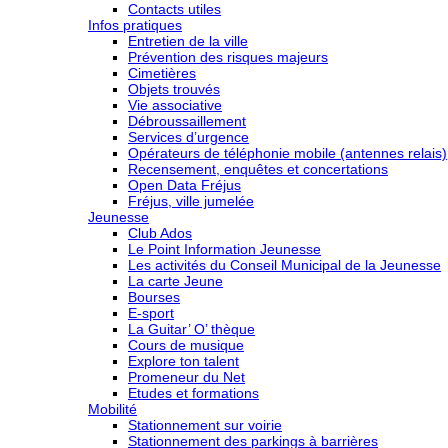
Contacts utiles
Infos pratiques
Entretien de la ville
Prévention des risques majeurs
Cimetières
Objets trouvés
Vie associative
Débroussaillement
Services d’urgence
Opérateurs de téléphonie mobile (antennes relais)
Recensement, enquêtes et concertations
Open Data Fréjus
Fréjus, ville jumelée
Jeunesse
Club Ados
Le Point Information Jeunesse
Les activités du Conseil Municipal de la Jeunesse
La carte Jeune
Bourses
E-sport
La Guitar’ O’ thèque
Cours de musique
Explore ton talent
Promeneur du Net
Etudes et formations
Mobilité
Stationnement sur voirie
Stationnement des parkings à barrières