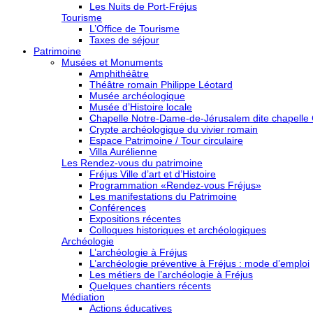
Les Nuits de Port-Fréjus
Tourisme
L’Office de Tourisme
Taxes de séjour
Patrimoine
Musées et Monuments
Amphithéâtre
Théâtre romain Philippe Léotard
Musée archéologique
Musée d’Histoire locale
Chapelle Notre-Dame-de-Jérusalem dite chapelle
Crypte archéologique du vivier romain
Espace Patrimoine / Tour circulaire
Villa Aurélienne
Les Rendez-vous du patrimoine
Fréjus Ville d’art et d’Histoire
Programmation «Rendez-vous Fréjus»
Les manifestations du Patrimoine
Conférences
Expositions récentes
Colloques historiques et archéologiques
Archéologie
L’archéologie à Fréjus
L’archéologie préventive à Fréjus : mode d’emploi
Les métiers de l’archéologie à Fréjus
Quelques chantiers récents
Médiation
Actions éducatives