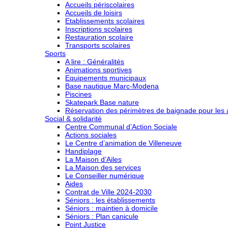
Accueils périscolaires
Accueils de loisirs
Etablissements scolaires
Inscriptions scolaires
Restauration scolaire
Transports scolaires
Sports
A lire : Généralités
Animations sportives
Equipements municipaux
Base nautique Marc-Modena
Piscines
Skatepark Base nature
Réservation des périmètres de baignade pour les a
Social & solidarité
Centre Communal d’Action Sociale
Actions sociales
Le Centre d’animation de Villeneuve
Handiplage
La Maison d’Ailes
La Maison des services
Le Conseiller numérique
Aides
Contrat de Ville 2024-2030
Séniors : les établissements
Séniors : maintien à domicile
Séniors : Plan canicule
Point Justice