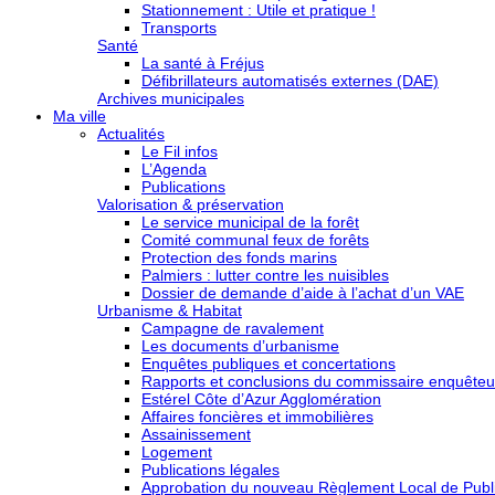
Stationnement : Utile et pratique !
Transports
Santé
La santé à Fréjus
Défibrillateurs automatisés externes (DAE)
Archives municipales
Ma ville
Actualités
Le Fil infos
L’Agenda
Publications
Valorisation & préservation
Le service municipal de la forêt
Comité communal feux de forêts
Protection des fonds marins
Palmiers : lutter contre les nuisibles
Dossier de demande d’aide à l’achat d’un VAE
Urbanisme & Habitat
Campagne de ravalement
Les documents d’urbanisme
Enquêtes publiques et concertations
Rapports et conclusions du commissaire enquêteu
Estérel Côte d’Azur Agglomération
Affaires foncières et immobilières
Assainissement
Logement
Publications légales
Approbation du nouveau Règlement Local de Publi