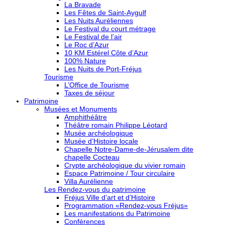
La Bravade
Les Fêtes de Saint-Aygulf
Les Nuits Auréliennes
Le Festival du court métrage
Le Festival de l’air
Le Roc d’Azur
10 KM Estérel Côte d’Azur
100% Nature
Les Nuits de Port-Fréjus
Tourisme
L’Office de Tourisme
Taxes de séjour
Patrimoine
Musées et Monuments
Amphithéâtre
Théâtre romain Philippe Léotard
Musée archéologique
Musée d’Histoire locale
Chapelle Notre-Dame-de-Jérusalem dite
chapelle Cocteau
Crypte archéologique du vivier romain
Espace Patrimoine / Tour circulaire
Villa Aurélienne
Les Rendez-vous du patrimoine
Fréjus Ville d’art et d’Histoire
Programmation «Rendez-vous Fréjus»
Les manifestations du Patrimoine
Conférences