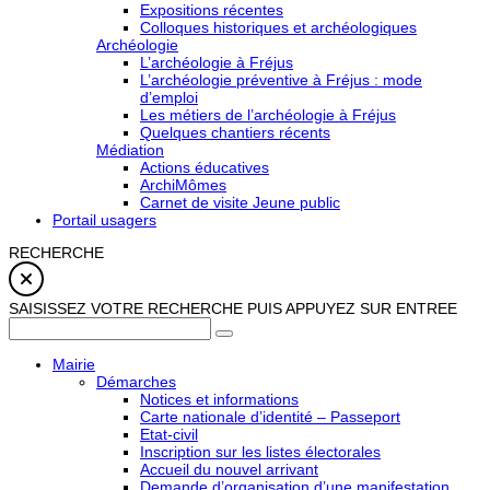
Expositions récentes
Colloques historiques et archéologiques
Archéologie
L’archéologie à Fréjus
L’archéologie préventive à Fréjus : mode
d’emploi
Les métiers de l’archéologie à Fréjus
Quelques chantiers récents
Médiation
Actions éducatives
ArchiMômes
Carnet de visite Jeune public
Portail usagers
RECHERCHE
SAISISSEZ VOTRE RECHERCHE PUIS APPUYEZ SUR ENTREE
Mairie
Démarches
Notices et informations
Carte nationale d’identité – Passeport
Etat-civil
Inscription sur les listes électorales
Accueil du nouvel arrivant
Demande d’organisation d’une manifestation