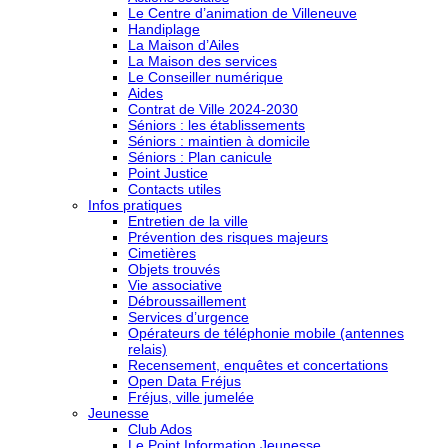
Le Centre d’animation de Villeneuve
Handiplage
La Maison d’Ailes
La Maison des services
Le Conseiller numérique
Aides
Contrat de Ville 2024-2030
Séniors : les établissements
Séniors : maintien à domicile
Séniors : Plan canicule
Point Justice
Contacts utiles
Infos pratiques
Entretien de la ville
Prévention des risques majeurs
Cimetières
Objets trouvés
Vie associative
Débroussaillement
Services d’urgence
Opérateurs de téléphonie mobile (antennes
relais)
Recensement, enquêtes et concertations
Open Data Fréjus
Fréjus, ville jumelée
Jeunesse
Club Ados
Le Point Information Jeunesse