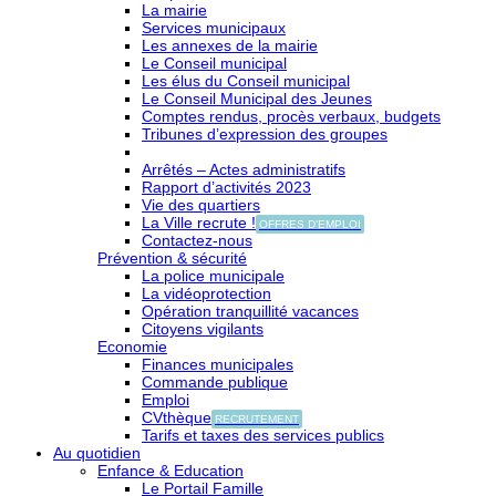
La mairie
Services municipaux
Les annexes de la mairie
Le Conseil municipal
Les élus du Conseil municipal
Le Conseil Municipal des Jeunes
Comptes rendus, procès verbaux, budgets
Tribunes d’expression des groupes
Arrêtés – Actes administratifs
Rapport d’activités 2023
Vie des quartiers
La Ville recrute !
OFFRES D'EMPLOI
Contactez-nous
Prévention & sécurité
La police municipale
La vidéoprotection
Opération tranquillité vacances
Citoyens vigilants
Economie
Finances municipales
Commande publique
Emploi
CVthèque
RECRUTEMENT
Tarifs et taxes des services publics
Au quotidien
Enfance & Education
Le Portail Famille