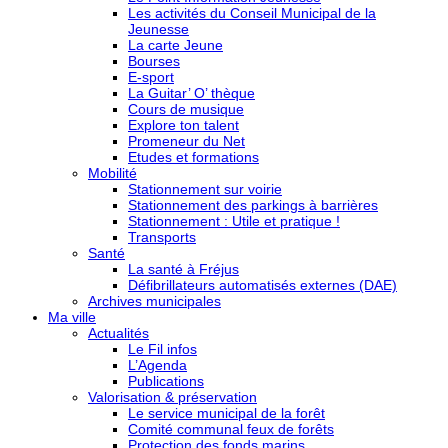
Les activités du Conseil Municipal de la
Jeunesse
La carte Jeune
Bourses
E-sport
La Guitar’ O’ thèque
Cours de musique
Explore ton talent
Promeneur du Net
Etudes et formations
Mobilité
Stationnement sur voirie
Stationnement des parkings à barrières
Stationnement : Utile et pratique !
Transports
Santé
La santé à Fréjus
Défibrillateurs automatisés externes (DAE)
Archives municipales
Ma ville
Actualités
Le Fil infos
L’Agenda
Publications
Valorisation & préservation
Le service municipal de la forêt
Comité communal feux de forêts
Protection des fonds marins