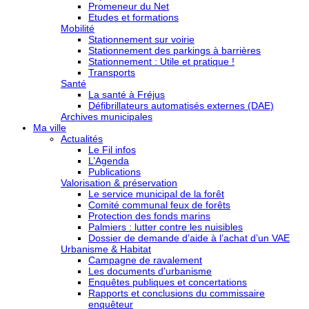
Promeneur du Net
Etudes et formations
Mobilité
Stationnement sur voirie
Stationnement des parkings à barrières
Stationnement : Utile et pratique !
Transports
Santé
La santé à Fréjus
Défibrillateurs automatisés externes (DAE)
Archives municipales
Ma ville
Actualités
Le Fil infos
L’Agenda
Publications
Valorisation & préservation
Le service municipal de la forêt
Comité communal feux de forêts
Protection des fonds marins
Palmiers : lutter contre les nuisibles
Dossier de demande d’aide à l’achat d’un VAE
Urbanisme & Habitat
Campagne de ravalement
Les documents d’urbanisme
Enquêtes publiques et concertations
Rapports et conclusions du commissaire
enquêteur