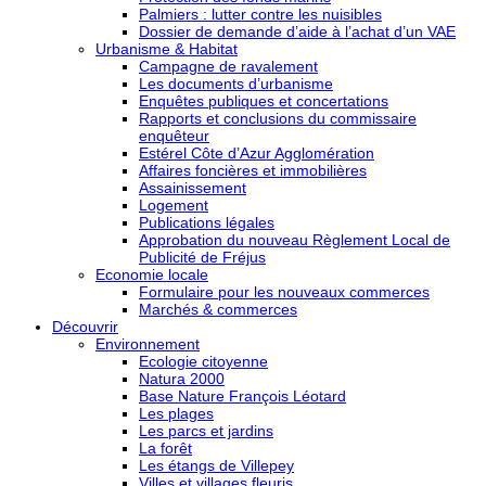
Palmiers : lutter contre les nuisibles
Dossier de demande d’aide à l’achat d’un VAE
Urbanisme & Habitat
Campagne de ravalement
Les documents d’urbanisme
Enquêtes publiques et concertations
Rapports et conclusions du commissaire
enquêteur
Estérel Côte d’Azur Agglomération
Affaires foncières et immobilières
Assainissement
Logement
Publications légales
Approbation du nouveau Règlement Local de
Publicité de Fréjus
Economie locale
Formulaire pour les nouveaux commerces
Marchés & commerces
Découvrir
Environnement
Ecologie citoyenne
Natura 2000
Base Nature François Léotard
Les plages
Les parcs et jardins
La forêt
Les étangs de Villepey
Villes et villages fleuris