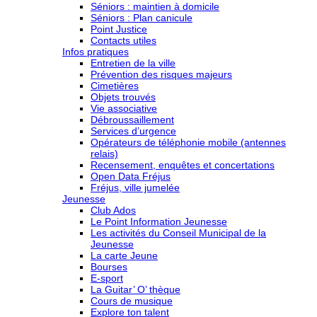
Séniors : maintien à domicile
Séniors : Plan canicule
Point Justice
Contacts utiles
Infos pratiques
Entretien de la ville
Prévention des risques majeurs
Cimetières
Objets trouvés
Vie associative
Débroussaillement
Services d’urgence
Opérateurs de téléphonie mobile (antennes
relais)
Recensement, enquêtes et concertations
Open Data Fréjus
Fréjus, ville jumelée
Jeunesse
Club Ados
Le Point Information Jeunesse
Les activités du Conseil Municipal de la
Jeunesse
La carte Jeune
Bourses
E-sport
La Guitar’ O’ thèque
Cours de musique
Explore ton talent