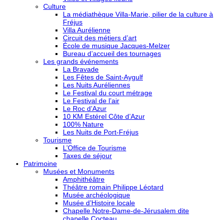
Culture
La médiathèque Villa-Marie, pilier de la culture à
Fréjus
Villa Aurélienne
Circuit des métiers d’art
École de musique Jacques-Melzer
Bureau d’accueil des tournages
Les grands événements
La Bravade
Les Fêtes de Saint-Aygulf
Les Nuits Auréliennes
Le Festival du court métrage
Le Festival de l’air
Le Roc d’Azur
10 KM Estérel Côte d’Azur
100% Nature
Les Nuits de Port-Fréjus
Tourisme
L’Office de Tourisme
Taxes de séjour
Patrimoine
Musées et Monuments
Amphithéâtre
Théâtre romain Philippe Léotard
Musée archéologique
Musée d’Histoire locale
Chapelle Notre-Dame-de-Jérusalem dite
chapelle Cocteau