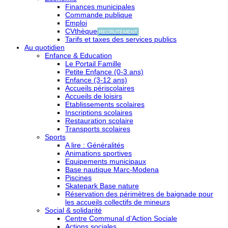
Finances municipales
Commande publique
Emploi
CVthèque
RECRUTEMENT
Tarifs et taxes des services publics
Au quotidien
Enfance & Education
Le Portail Famille
Petite Enfance (0-3 ans)
Enfance (3-12 ans)
Accueils périscolaires
Accueils de loisirs
Etablissements scolaires
Inscriptions scolaires
Restauration scolaire
Transports scolaires
Sports
A lire : Généralités
Animations sportives
Equipements municipaux
Base nautique Marc-Modena
Piscines
Skatepark Base nature
Réservation des périmètres de baignade pour
les accueils collectifs de mineurs
Social & solidarité
Centre Communal d’Action Sociale
Actions sociales