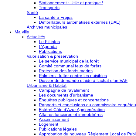
Stationnement : Utile et pratique !
Transports
Santé
La santé à Fréjus
Défibrillateurs automatisés externes (DAE)
Archives municipales
Ma ville
Actualités
Le Fil infos
L’Agenda
Publications
Valorisation & préservation
Le service municipal de la forêt
Comité communal feux de forêts
Protection des fonds marins
Palmiers : lutter contre les nuisibles
Dossier de demande d’aide à l’achat d’un VAE
Urbanisme & Habitat
Campagne de ravalement
Les documents d’urbanisme
Enquêtes publiques et concertations
Rapports et conclusions du commissaire enquêteu
Estérel Côte d’Azur Agglomération
Affaires foncières et immobilières
Assainissement
Logement
Publications légales
Approbation du nouveau Règlement Local de Publi