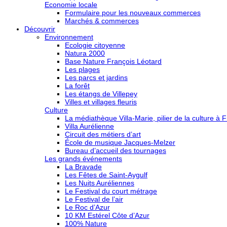
Economie locale
Formulaire pour les nouveaux commerces
Marchés & commerces
Découvrir
Environnement
Ecologie citoyenne
Natura 2000
Base Nature François Léotard
Les plages
Les parcs et jardins
La forêt
Les étangs de Villepey
Villes et villages fleuris
Culture
La médiathèque Villa-Marie, pilier de la culture à F
Villa Aurélienne
Circuit des métiers d’art
École de musique Jacques-Melzer
Bureau d’accueil des tournages
Les grands événements
La Bravade
Les Fêtes de Saint-Aygulf
Les Nuits Auréliennes
Le Festival du court métrage
Le Festival de l’air
Le Roc d’Azur
10 KM Estérel Côte d’Azur
100% Nature