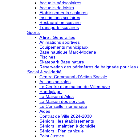
Accueils périscolaires
Accueils de loisirs
Etablissements scolaires
Inscriptions scolaires
Restauration scolaire
Transports scolaires
Sports
A lire : Généralités
Animations sportives
Equipements municipaux
Base nautique Marc-Modena
Piscines
Skatepark Base nature
Réservation des périmètres de baignade pour les a
Social & solidarité
Centre Communal d’Action Sociale
Actions sociales
Le Centre d’animation de Villeneuve
Handiplage
La Maison d’Ailes
La Maison des services
Le Conseiller numérique
Aides
Contrat de Ville 2024-2030
Séniors : les établissements
Séniors : maintien à domicile
Séniors : Plan canicule
Point Justice