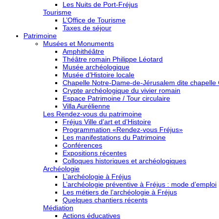
Les Nuits de Port-Fréjus
Tourisme
L’Office de Tourisme
Taxes de séjour
Patrimoine
Musées et Monuments
Amphithéâtre
Théâtre romain Philippe Léotard
Musée archéologique
Musée d’Histoire locale
Chapelle Notre-Dame-de-Jérusalem dite chapelle
Crypte archéologique du vivier romain
Espace Patrimoine / Tour circulaire
Villa Aurélienne
Les Rendez-vous du patrimoine
Fréjus Ville d’art et d’Histoire
Programmation «Rendez-vous Fréjus»
Les manifestations du Patrimoine
Conférences
Expositions récentes
Colloques historiques et archéologiques
Archéologie
L’archéologie à Fréjus
L’archéologie préventive à Fréjus : mode d’emploi
Les métiers de l’archéologie à Fréjus
Quelques chantiers récents
Médiation
Actions éducatives