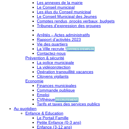
Les annexes de la mairie
Le Conseil municipal
Les élus du Conseil municipal
Le Conseil Municipal des Jeunes
Comptes rendus, procès verbaux, budgets
Tribunes d’expression des groupes
Arrêtés – Actes administratifs
Rapport d’activités 2023
Vie des quartiers
La Ville recrute !
OFFRES D'EMPLOI
Contactez-nous
Prévention & sécurité
La police municipale
La vidéoprotection
Opération tranquillité vacances
Citoyens vigilants
Economie
Finances municipales
Commande publique
Emploi
CVthèque
RECRUTEMENT
Tarifs et taxes des services publics
Au quotidien
Enfance & Education
Le Portail Famille
Petite Enfance (0-3 ans)
Enfance (3-12 ans)