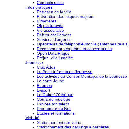
Contacts utiles
Infos pratiques
Entretien de la ville
Prévention des risques majeurs
Cimetières
Objets trouvés
Vie associative
Débroussaillement
Services d’urgence
Opérateurs de téléphonie mobile (antennes relais)
Recensement, enquêtes et concertations
Open Data Fréjus
Fréjus, ville jumelée
Jeunesse
Club Ados
Le Point Information Jeunesse
Les activités du Conseil Municipal de la Jeunesse
La carte Jeune
Bourses
E-sport
La Guitar’ O’ thèque
Cours de musique
Explore ton talent
Promeneur du Net
Etudes et formations
Mobilité
Stationnement sur voirie
Stationnement des parkings à barrières