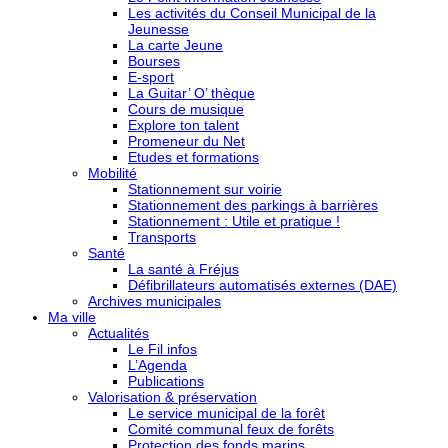
Les activités du Conseil Municipal de la
Jeunesse
La carte Jeune
Bourses
E-sport
La Guitar’ O’ thèque
Cours de musique
Explore ton talent
Promeneur du Net
Etudes et formations
Mobilité
Stationnement sur voirie
Stationnement des parkings à barrières
Stationnement : Utile et pratique !
Transports
Santé
La santé à Fréjus
Défibrillateurs automatisés externes (DAE)
Archives municipales
Ma ville
Actualités
Le Fil infos
L’Agenda
Publications
Valorisation & préservation
Le service municipal de la forêt
Comité communal feux de forêts
Protection des fonds marins