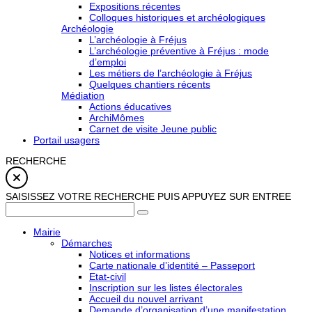
Expositions récentes
Colloques historiques et archéologiques
Archéologie
L’archéologie à Fréjus
L’archéologie préventive à Fréjus : mode
d’emploi
Les métiers de l’archéologie à Fréjus
Quelques chantiers récents
Médiation
Actions éducatives
ArchiMômes
Carnet de visite Jeune public
Portail usagers
RECHERCHE
SAISISSEZ VOTRE RECHERCHE PUIS APPUYEZ SUR ENTREE
Mairie
Démarches
Notices et informations
Carte nationale d’identité – Passeport
Etat-civil
Inscription sur les listes électorales
Accueil du nouvel arrivant
Demande d’organisation d’une manifestation