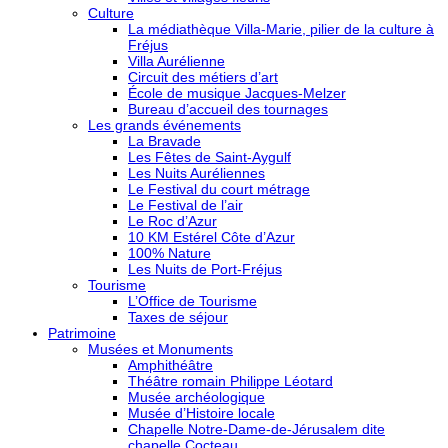
Culture
La médiathèque Villa-Marie, pilier de la culture à
Fréjus
Villa Aurélienne
Circuit des métiers d’art
École de musique Jacques-Melzer
Bureau d’accueil des tournages
Les grands événements
La Bravade
Les Fêtes de Saint-Aygulf
Les Nuits Auréliennes
Le Festival du court métrage
Le Festival de l’air
Le Roc d’Azur
10 KM Estérel Côte d’Azur
100% Nature
Les Nuits de Port-Fréjus
Tourisme
L’Office de Tourisme
Taxes de séjour
Patrimoine
Musées et Monuments
Amphithéâtre
Théâtre romain Philippe Léotard
Musée archéologique
Musée d’Histoire locale
Chapelle Notre-Dame-de-Jérusalem dite
chapelle Cocteau