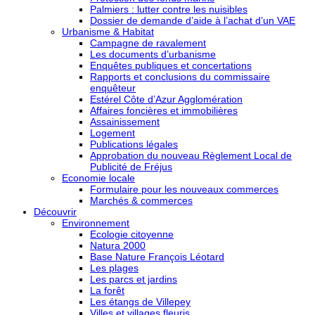
Palmiers : lutter contre les nuisibles
Dossier de demande d’aide à l’achat d’un VAE
Urbanisme & Habitat
Campagne de ravalement
Les documents d’urbanisme
Enquêtes publiques et concertations
Rapports et conclusions du commissaire
enquêteur
Estérel Côte d’Azur Agglomération
Affaires foncières et immobilières
Assainissement
Logement
Publications légales
Approbation du nouveau Règlement Local de
Publicité de Fréjus
Economie locale
Formulaire pour les nouveaux commerces
Marchés & commerces
Découvrir
Environnement
Ecologie citoyenne
Natura 2000
Base Nature François Léotard
Les plages
Les parcs et jardins
La forêt
Les étangs de Villepey
Villes et villages fleuris