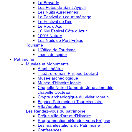
La Bravade
Les Fêtes de Saint-Aygulf
Les Nuits Auréliennes
Le Festival du court métrage
Le Festival de l’air
Le Roc d’Azur
10 KM Estérel Côte d’Azur
100% Nature
Les Nuits de Port-Fréjus
Tourisme
L’Office de Tourisme
Taxes de séjour
Patrimoine
Musées et Monuments
Amphithéâtre
Théâtre romain Philippe Léotard
Musée archéologique
Musée d’Histoire locale
Chapelle Notre-Dame-de-Jérusalem dite
chapelle Cocteau
Crypte archéologique du vivier romain
Espace Patrimoine / Tour circulaire
Villa Aurélienne
Les Rendez-vous du patrimoine
Fréjus Ville d’art et d’Histoire
Programmation «Rendez-vous Fréjus»
Les manifestations du Patrimoine
Conférences