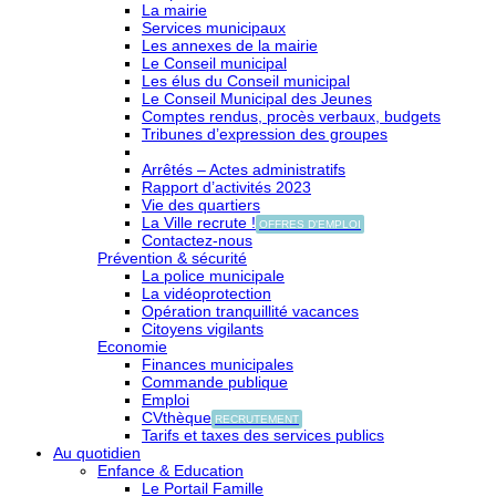
La mairie
Services municipaux
Les annexes de la mairie
Le Conseil municipal
Les élus du Conseil municipal
Le Conseil Municipal des Jeunes
Comptes rendus, procès verbaux, budgets
Tribunes d’expression des groupes
Arrêtés – Actes administratifs
Rapport d’activités 2023
Vie des quartiers
La Ville recrute !
OFFRES D'EMPLOI
Contactez-nous
Prévention & sécurité
La police municipale
La vidéoprotection
Opération tranquillité vacances
Citoyens vigilants
Economie
Finances municipales
Commande publique
Emploi
CVthèque
RECRUTEMENT
Tarifs et taxes des services publics
Au quotidien
Enfance & Education
Le Portail Famille