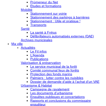
Promeneur du Net
Etudes et formations
Mobilité
Stationnement sur voirie
Stationnement des parkings à barrières
Stationnement : Utile et pratique !
Transports
Santé
La santé à Fréjus
Défibrillateurs automatisés externes (DAE)
Archives municipales
Ma ville
Actualités
Le Fil infos
L’Agenda
Publications
Valorisation & préservation
Le service municipal de la forêt
Comité communal feux de forêts
Protection des fonds marins
Palmiers : lutter contre les nuisibles
Dossier de demande d’aide à l’achat d’un VAE
Urbanisme & Habitat
Campagne de ravalement
Les documents d’urbanisme
Enquêtes publiques et concertations
Rapports et conclusions du commissaire
enquêteur