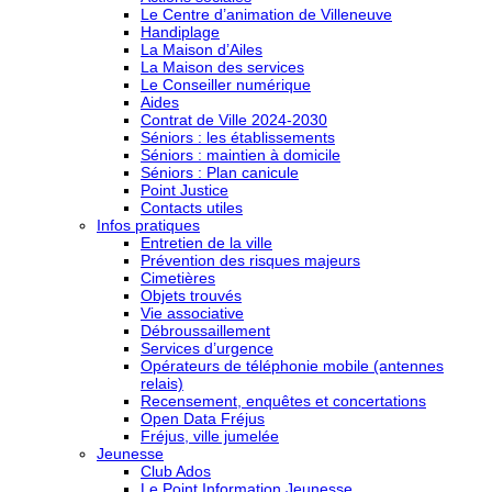
Le Centre d’animation de Villeneuve
Handiplage
La Maison d’Ailes
La Maison des services
Le Conseiller numérique
Aides
Contrat de Ville 2024-2030
Séniors : les établissements
Séniors : maintien à domicile
Séniors : Plan canicule
Point Justice
Contacts utiles
Infos pratiques
Entretien de la ville
Prévention des risques majeurs
Cimetières
Objets trouvés
Vie associative
Débroussaillement
Services d’urgence
Opérateurs de téléphonie mobile (antennes
relais)
Recensement, enquêtes et concertations
Open Data Fréjus
Fréjus, ville jumelée
Jeunesse
Club Ados
Le Point Information Jeunesse