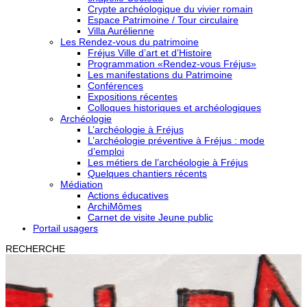
Crypte archéologique du vivier romain
Espace Patrimoine / Tour circulaire
Villa Aurélienne
Les Rendez-vous du patrimoine
Fréjus Ville d’art et d’Histoire
Programmation «Rendez-vous Fréjus»
Les manifestations du Patrimoine
Conférences
Expositions récentes
Colloques historiques et archéologiques
Archéologie
L’archéologie à Fréjus
L’archéologie préventive à Fréjus : mode
d’emploi
Les métiers de l’archéologie à Fréjus
Quelques chantiers récents
Médiation
Actions éducatives
ArchiMômes
Carnet de visite Jeune public
Portail usagers
RECHERCHE