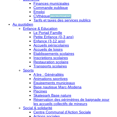
Finances municipales
Commande publique
Emploi
CVthèque
RECRUTEMENT
Tarifs et taxes des services publics
Au quotidien
Enfance & Education
Le Portail Famille
Petite Enfance (0-3 ans)
Enfance (3-12 ans)
Accueils périscolaires
Accueils de loisirs
Etablissements scolaires
Inscriptions scolaires
Restauration scolaire
Transports scolaires
Sports
A lire : Généralités
Animations sportives
Equipements municipaux
Base nautique Marc-Modena
Piscines
Skatepark Base nature
Réservation des périmètres de baignade pour
les accueils collectifs de mineurs
Social & solidarité
Centre Communal d’Action Sociale
Actions sociales