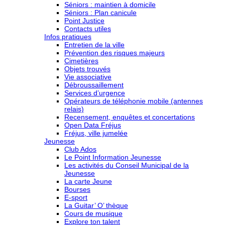
Séniors : maintien à domicile
Séniors : Plan canicule
Point Justice
Contacts utiles
Infos pratiques
Entretien de la ville
Prévention des risques majeurs
Cimetières
Objets trouvés
Vie associative
Débroussaillement
Services d’urgence
Opérateurs de téléphonie mobile (antennes
relais)
Recensement, enquêtes et concertations
Open Data Fréjus
Fréjus, ville jumelée
Jeunesse
Club Ados
Le Point Information Jeunesse
Les activités du Conseil Municipal de la
Jeunesse
La carte Jeune
Bourses
E-sport
La Guitar’ O’ thèque
Cours de musique
Explore ton talent