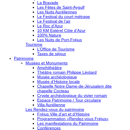
La Bravade
Les Fêtes de Saint-Aygulf
Les Nuits Auréliennes
Le Festival du court métrage
Le Festival de l’air
Le Roc d’Azur
10 KM Estérel Côte d’Azur
100% Nature
Les Nuits de Port-Fréjus
Tourisme
L’Office de Tourisme
Taxes de séjour
Patrimoine
Musées et Monuments
Amphithéâtre
Théâtre romain Philippe Léotard
Musée archéologique
Musée d’Histoire locale
Chapelle Notre-Dame-de-Jérusalem dite
chapelle Cocteau
Crypte archéologique du vivier romain
Espace Patrimoine / Tour circulaire
Villa Aurélienne
Les Rendez-vous du patrimoine
Fréjus Ville d’art et d’Histoire
Programmation «Rendez-vous Fréjus»
Les manifestations du Patrimoine
Conférences