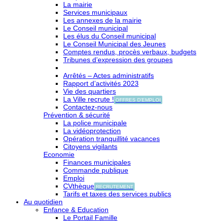
La mairie
Services municipaux
Les annexes de la mairie
Le Conseil municipal
Les élus du Conseil municipal
Le Conseil Municipal des Jeunes
Comptes rendus, procès verbaux, budgets
Tribunes d’expression des groupes
Arrêtés – Actes administratifs
Rapport d’activités 2023
Vie des quartiers
La Ville recrute !
OFFRES D'EMPLOI
Contactez-nous
Prévention & sécurité
La police municipale
La vidéoprotection
Opération tranquillité vacances
Citoyens vigilants
Economie
Finances municipales
Commande publique
Emploi
CVthèque
RECRUTEMENT
Tarifs et taxes des services publics
Au quotidien
Enfance & Education
Le Portail Famille