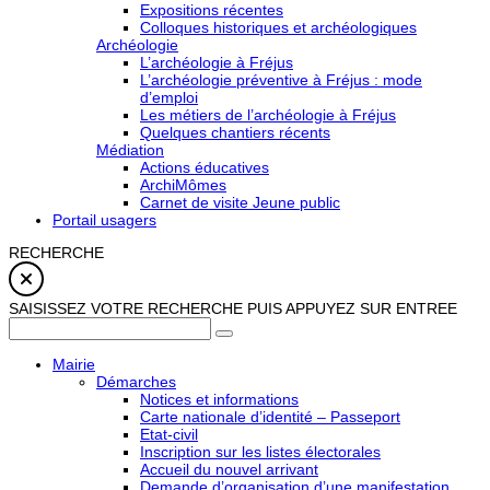
Expositions récentes
Colloques historiques et archéologiques
Archéologie
L’archéologie à Fréjus
L’archéologie préventive à Fréjus : mode
d’emploi
Les métiers de l’archéologie à Fréjus
Quelques chantiers récents
Médiation
Actions éducatives
ArchiMômes
Carnet de visite Jeune public
Portail usagers
RECHERCHE
SAISISSEZ VOTRE RECHERCHE PUIS APPUYEZ SUR ENTREE
Mairie
Démarches
Notices et informations
Carte nationale d’identité – Passeport
Etat-civil
Inscription sur les listes électorales
Accueil du nouvel arrivant
Demande d’organisation d’une manifestation