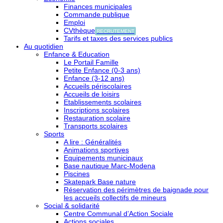
Finances municipales
Commande publique
Emploi
CVthèque
RECRUTEMENT
Tarifs et taxes des services publics
Au quotidien
Enfance & Education
Le Portail Famille
Petite Enfance (0-3 ans)
Enfance (3-12 ans)
Accueils périscolaires
Accueils de loisirs
Etablissements scolaires
Inscriptions scolaires
Restauration scolaire
Transports scolaires
Sports
A lire : Généralités
Animations sportives
Equipements municipaux
Base nautique Marc-Modena
Piscines
Skatepark Base nature
Réservation des périmètres de baignade pour
les accueils collectifs de mineurs
Social & solidarité
Centre Communal d’Action Sociale
Actions sociales