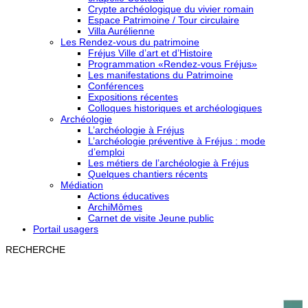
Crypte archéologique du vivier romain
Espace Patrimoine / Tour circulaire
Villa Aurélienne
Les Rendez-vous du patrimoine
Fréjus Ville d’art et d’Histoire
Programmation «Rendez-vous Fréjus»
Les manifestations du Patrimoine
Conférences
Expositions récentes
Colloques historiques et archéologiques
Archéologie
L’archéologie à Fréjus
L’archéologie préventive à Fréjus : mode
d’emploi
Les métiers de l’archéologie à Fréjus
Quelques chantiers récents
Médiation
Actions éducatives
ArchiMômes
Carnet de visite Jeune public
Portail usagers
RECHERCHE