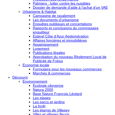
Palmiers : lutter contre les nuisibles
Dossier de demande d’aide à l’achat d’un VAE
Urbanisme & Habitat
Campagne de ravalement
Les documents d’urbanisme
Enquêtes publiques et concertations
Rapports et conclusions du commissaire
enquêteur
Estérel Côte d’Azur Agglomération
Affaires foncières et immobilières
Assainissement
Logement
Publications légales
Approbation du nouveau Règlement Local de
Publicité de Fréjus
Economie locale
Formulaire pour les nouveaux commerces
Marchés & commerces
Découvrir
Environnement
Ecologie citoyenne
Natura 2000
Base Nature François Léotard
Les plages
Les parcs et jardins
La forêt
Les étangs de Villepey
Villes et villages fleuris