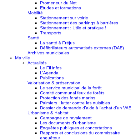
Promeneur du Net
Etudes et formations
Mobilité
Stationnement sur voirie
Stationnement des parkings à barrières
Stationnement : Utile et pratique !
Transports
Santé
La santé à Fréjus
Défibrillateurs automatisés externes (DAE)
Archives municipales
Ma ville
Actualités
Le Fil infos
L’Agenda
Publications
Valorisation & préservation
Le service municipal de la forêt
Comité communal feux de forêts
Protection des fonds marins
Palmiers : lutter contre les nuisibles
Dossier de demande d’aide à l’achat d’un VAE
Urbanisme & Habitat
Campagne de ravalement
Les documents d’urbanisme
Enquêtes publiques et concertations
Rapports et conclusions du commissaire
enquêteur