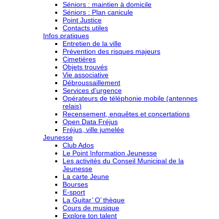
Séniors : maintien à domicile
Séniors : Plan canicule
Point Justice
Contacts utiles
Infos pratiques
Entretien de la ville
Prévention des risques majeurs
Cimetières
Objets trouvés
Vie associative
Débroussaillement
Services d’urgence
Opérateurs de téléphonie mobile (antennes
relais)
Recensement, enquêtes et concertations
Open Data Fréjus
Fréjus, ville jumelée
Jeunesse
Club Ados
Le Point Information Jeunesse
Les activités du Conseil Municipal de la
Jeunesse
La carte Jeune
Bourses
E-sport
La Guitar’ O’ thèque
Cours de musique
Explore ton talent