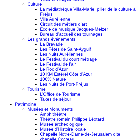
Culture
La médiathèque Villa-Marie, pilier de la culture à
Fréjus
Villa Aurélienne
Circuit des métiers d’art
École de musique Jacques-Melzer
Bureau d’accueil des tournages
Les grands événements
La Bravade
Les Fêtes de Saint-Aygulf
Les Nuits Auréliennes
Le Festival du court métrage
Le Festival de l’air
Le Roc d’Azur
10 KM Estérel Côte d’Azur
100% Nature
Les Nuits de Port-Fréjus
Tourisme
L’Office de Tourisme
Taxes de séjour
Patrimoine
Musées et Monuments
Amphithéâtre
Théâtre romain Philippe Léotard
Musée archéologique
Musée d’Histoire locale
Chapelle Notre-Dame-de-Jérusalem dite
chapelle Cocteau