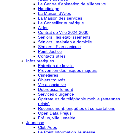
Le Centre d’animation de Villeneuve
Handiplage
La Maison d’Ailes
La Maison des services
Le Conseiller numérique
Aides
Contrat de Ville 2024-2030
Séniors : les établissements
Séniors : maintien à domicile
Séniors : Plan canicule
Point Justice
Contacts utiles
Infos pratiques
Entretien de la ville
Prévention des risques majeurs
Cimetières
Objets trouvés
Vie associative
Débroussaillement
Services d’urgence
Opérateurs de téléphonie mobile (antennes
relais)
Recensement, enquêtes et concertations
Open Data Fréjus
Fréjus, ville jumelée
Jeunesse
Club Ados
Le Point Information Jeunesse