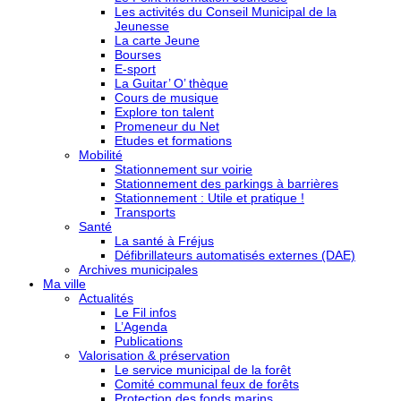
Les activités du Conseil Municipal de la
Jeunesse
La carte Jeune
Bourses
E-sport
La Guitar’ O’ thèque
Cours de musique
Explore ton talent
Promeneur du Net
Etudes et formations
Mobilité
Stationnement sur voirie
Stationnement des parkings à barrières
Stationnement : Utile et pratique !
Transports
Santé
La santé à Fréjus
Défibrillateurs automatisés externes (DAE)
Archives municipales
Ma ville
Actualités
Le Fil infos
L’Agenda
Publications
Valorisation & préservation
Le service municipal de la forêt
Comité communal feux de forêts
Protection des fonds marins