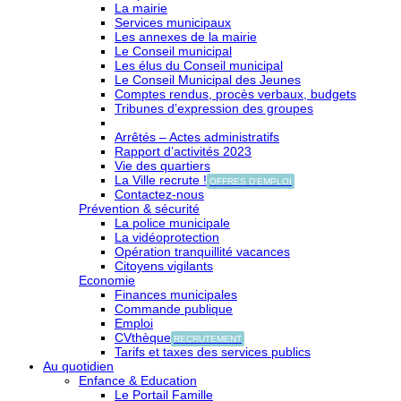
La mairie
Services municipaux
Les annexes de la mairie
Le Conseil municipal
Les élus du Conseil municipal
Le Conseil Municipal des Jeunes
Comptes rendus, procès verbaux, budgets
Tribunes d’expression des groupes
Arrêtés – Actes administratifs
Rapport d’activités 2023
Vie des quartiers
La Ville recrute !
OFFRES D'EMPLOI
Contactez-nous
Prévention & sécurité
La police municipale
La vidéoprotection
Opération tranquillité vacances
Citoyens vigilants
Economie
Finances municipales
Commande publique
Emploi
CVthèque
RECRUTEMENT
Tarifs et taxes des services publics
Au quotidien
Enfance & Education
Le Portail Famille