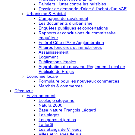
Palmiers : lutter contre les nuisibles
Dossier de demande d’aide à l’achat d’un VAE
Urbanisme & Habitat
Campagne de ravalement
Les documents d’urbanisme
Enquêtes publiques et concertations
Rapports et conclusions du commissaire
enquêteur
Estérel Côte d’Azur Agglomération
Affaires foncières et immobilières
Assainissement
Logement
Publications légales
Approbation du nouveau Règlement Local de
Publicité de Fréjus
Economie locale
Formulaire pour les nouveaux commerces
Marchés & commerces
Découvrir
Environnement
Ecologie citoyenne
Natura 2000
Base Nature François Léotard
Les plages
Les parcs et jardins
La forêt
Les étangs de Villepey
Villes et villages fleuris