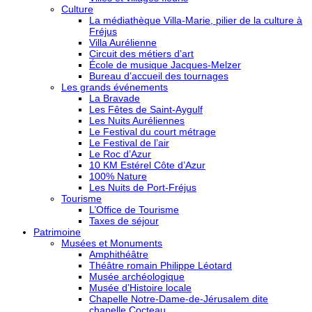
Culture
La médiathèque Villa-Marie, pilier de la culture à
Fréjus
Villa Aurélienne
Circuit des métiers d’art
École de musique Jacques-Melzer
Bureau d’accueil des tournages
Les grands événements
La Bravade
Les Fêtes de Saint-Aygulf
Les Nuits Auréliennes
Le Festival du court métrage
Le Festival de l’air
Le Roc d’Azur
10 KM Estérel Côte d’Azur
100% Nature
Les Nuits de Port-Fréjus
Tourisme
L’Office de Tourisme
Taxes de séjour
Patrimoine
Musées et Monuments
Amphithéâtre
Théâtre romain Philippe Léotard
Musée archéologique
Musée d’Histoire locale
Chapelle Notre-Dame-de-Jérusalem dite
chapelle Cocteau