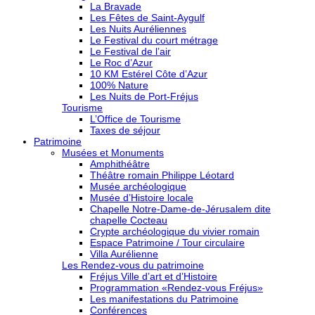
La Bravade
Les Fêtes de Saint-Aygulf
Les Nuits Auréliennes
Le Festival du court métrage
Le Festival de l’air
Le Roc d’Azur
10 KM Estérel Côte d’Azur
100% Nature
Les Nuits de Port-Fréjus
Tourisme
L’Office de Tourisme
Taxes de séjour
Patrimoine
Musées et Monuments
Amphithéâtre
Théâtre romain Philippe Léotard
Musée archéologique
Musée d’Histoire locale
Chapelle Notre-Dame-de-Jérusalem dite
chapelle Cocteau
Crypte archéologique du vivier romain
Espace Patrimoine / Tour circulaire
Villa Aurélienne
Les Rendez-vous du patrimoine
Fréjus Ville d’art et d’Histoire
Programmation «Rendez-vous Fréjus»
Les manifestations du Patrimoine
Conférences