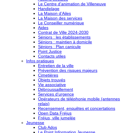
Le Centre d’animation de Villeneuve
Handiplage
La Maison d’Ailes
La Maison des services
Le Conseiller numérique
Aides
Contrat de Ville 2024-2030
Séniors : les établissements
Séniors : maintien à domicile
Séniors : Plan canicule
Point Justice
Contacts utiles
Infos pratiques
Entretien de la ville
Prévention des risques majeurs
Cimetières
Objets trouvés
Vie associative
Débroussaillement
Services d’urgence
Opérateurs de téléphonie mobile (antennes
relais)
Recensement, enquêtes et concertations
Open Data Fréjus
Fréjus, ville jumelée
Jeunesse
Club Ados
Le Point Information Jeunesse