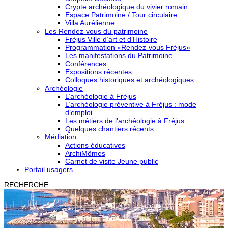
Crypte archéologique du vivier romain
Espace Patrimoine / Tour circulaire
Villa Aurélienne
Les Rendez-vous du patrimoine
Fréjus Ville d’art et d’Histoire
Programmation «Rendez-vous Fréjus»
Les manifestations du Patrimoine
Conférences
Expositions récentes
Colloques historiques et archéologiques
Archéologie
L’archéologie à Fréjus
L’archéologie préventive à Fréjus : mode
d’emploi
Les métiers de l’archéologie à Fréjus
Quelques chantiers récents
Médiation
Actions éducatives
ArchiMômes
Carnet de visite Jeune public
Portail usagers
RECHERCHE