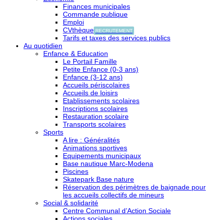
Finances municipales
Commande publique
Emploi
CVthèque
RECRUTEMENT
Tarifs et taxes des services publics
Au quotidien
Enfance & Education
Le Portail Famille
Petite Enfance (0-3 ans)
Enfance (3-12 ans)
Accueils périscolaires
Accueils de loisirs
Etablissements scolaires
Inscriptions scolaires
Restauration scolaire
Transports scolaires
Sports
A lire : Généralités
Animations sportives
Equipements municipaux
Base nautique Marc-Modena
Piscines
Skatepark Base nature
Réservation des périmètres de baignade pour
les accueils collectifs de mineurs
Social & solidarité
Centre Communal d’Action Sociale
Actions sociales