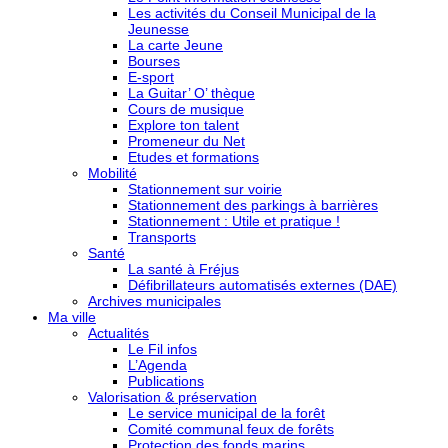
Les activités du Conseil Municipal de la
Jeunesse
La carte Jeune
Bourses
E-sport
La Guitar’ O’ thèque
Cours de musique
Explore ton talent
Promeneur du Net
Etudes et formations
Mobilité
Stationnement sur voirie
Stationnement des parkings à barrières
Stationnement : Utile et pratique !
Transports
Santé
La santé à Fréjus
Défibrillateurs automatisés externes (DAE)
Archives municipales
Ma ville
Actualités
Le Fil infos
L’Agenda
Publications
Valorisation & préservation
Le service municipal de la forêt
Comité communal feux de forêts
Protection des fonds marins