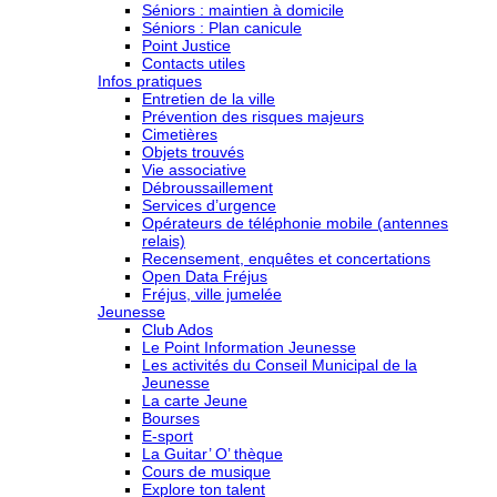
Séniors : maintien à domicile
Séniors : Plan canicule
Point Justice
Contacts utiles
Infos pratiques
Entretien de la ville
Prévention des risques majeurs
Cimetières
Objets trouvés
Vie associative
Débroussaillement
Services d’urgence
Opérateurs de téléphonie mobile (antennes
relais)
Recensement, enquêtes et concertations
Open Data Fréjus
Fréjus, ville jumelée
Jeunesse
Club Ados
Le Point Information Jeunesse
Les activités du Conseil Municipal de la
Jeunesse
La carte Jeune
Bourses
E-sport
La Guitar’ O’ thèque
Cours de musique
Explore ton talent