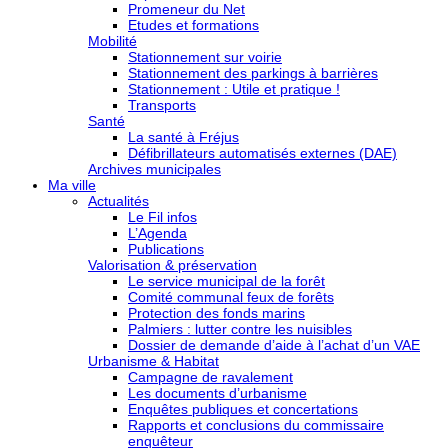
Promeneur du Net
Etudes et formations
Mobilité
Stationnement sur voirie
Stationnement des parkings à barrières
Stationnement : Utile et pratique !
Transports
Santé
La santé à Fréjus
Défibrillateurs automatisés externes (DAE)
Archives municipales
Ma ville
Actualités
Le Fil infos
L’Agenda
Publications
Valorisation & préservation
Le service municipal de la forêt
Comité communal feux de forêts
Protection des fonds marins
Palmiers : lutter contre les nuisibles
Dossier de demande d’aide à l’achat d’un VAE
Urbanisme & Habitat
Campagne de ravalement
Les documents d’urbanisme
Enquêtes publiques et concertations
Rapports et conclusions du commissaire
enquêteur