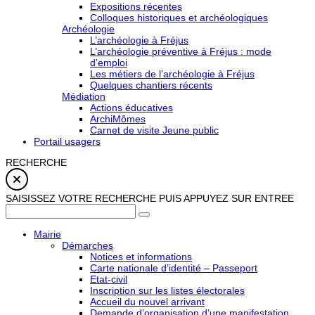
Expositions récentes
Colloques historiques et archéologiques
Archéologie
L’archéologie à Fréjus
L’archéologie préventive à Fréjus : mode
d’emploi
Les métiers de l’archéologie à Fréjus
Quelques chantiers récents
Médiation
Actions éducatives
ArchiMômes
Carnet de visite Jeune public
Portail usagers
RECHERCHE
SAISISSEZ VOTRE RECHERCHE PUIS APPUYEZ SUR ENTREE
Mairie
Démarches
Notices et informations
Carte nationale d’identité – Passeport
Etat-civil
Inscription sur les listes électorales
Accueil du nouvel arrivant
Demande d’organisation d’une manifestation