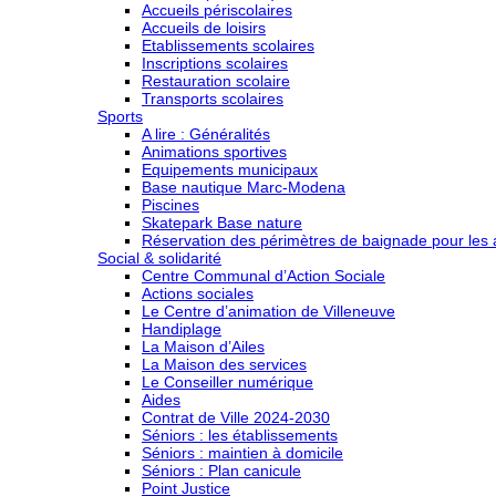
Accueils périscolaires
Accueils de loisirs
Etablissements scolaires
Inscriptions scolaires
Restauration scolaire
Transports scolaires
Sports
A lire : Généralités
Animations sportives
Equipements municipaux
Base nautique Marc-Modena
Piscines
Skatepark Base nature
Réservation des périmètres de baignade pour les a
Social & solidarité
Centre Communal d’Action Sociale
Actions sociales
Le Centre d’animation de Villeneuve
Handiplage
La Maison d’Ailes
La Maison des services
Le Conseiller numérique
Aides
Contrat de Ville 2024-2030
Séniors : les établissements
Séniors : maintien à domicile
Séniors : Plan canicule
Point Justice