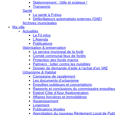
Stationnement : Utile et pratique !
Transports
Santé
La santé à Fréjus
Défibrillateurs automatisés externes (DAE)
Archives municipales
Ma ville
Actualités
Le Fil infos
L’Agenda
Publications
Valorisation & préservation
Le service municipal de la forêt
Comité communal feux de forêts
Protection des fonds marins
Palmiers : lutter contre les nuisibles
Dossier de demande d’aide à l’achat d’un VAE
Urbanisme & Habitat
Campagne de ravalement
Les documents d’urbanisme
Enquêtes publiques et concertations
Rapports et conclusions du commissaire enquêteu
Estérel Côte d’Azur Agglomération
Affaires foncières et immobilières
Assainissement
Logement
Publications légales
Approbation du nouveau Règlement Local de Publi