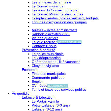
Les annexes de la mairie
Le Conseil municipal
Les élus du Conseil municipal
Le Conseil Municipal des Jeunes
Comptes rendus, procès verbaux, budgets
Tribunes d’expression des groupes
Arrêtés – Actes administratifs
Rapport d’activités 2023
Vie des quartiers
La Ville recrute !
OFFRES D'EMPLOI
Contactez-nous
Prévention & sécurité
La police municipale
La vidéoprotection
Opération tranquillité vacances
Citoyens vigilants
Economie
Finances municipales
Commande publique
Emploi
CVthèque
RECRUTEMENT
Tarifs et taxes des services publics
Au quotidien
Enfance & Education
Le Portail Famille
Petite Enfance (0-3 ans)
Enfance (3-12 ans)