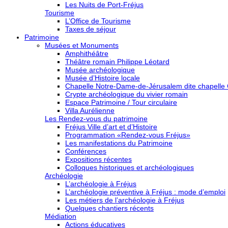
Les Nuits de Port-Fréjus
Tourisme
L’Office de Tourisme
Taxes de séjour
Patrimoine
Musées et Monuments
Amphithéâtre
Théâtre romain Philippe Léotard
Musée archéologique
Musée d’Histoire locale
Chapelle Notre-Dame-de-Jérusalem dite chapelle
Crypte archéologique du vivier romain
Espace Patrimoine / Tour circulaire
Villa Aurélienne
Les Rendez-vous du patrimoine
Fréjus Ville d’art et d’Histoire
Programmation «Rendez-vous Fréjus»
Les manifestations du Patrimoine
Conférences
Expositions récentes
Colloques historiques et archéologiques
Archéologie
L’archéologie à Fréjus
L’archéologie préventive à Fréjus : mode d’emploi
Les métiers de l’archéologie à Fréjus
Quelques chantiers récents
Médiation
Actions éducatives