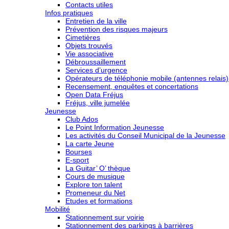
Contacts utiles
Infos pratiques
Entretien de la ville
Prévention des risques majeurs
Cimetières
Objets trouvés
Vie associative
Débroussaillement
Services d’urgence
Opérateurs de téléphonie mobile (antennes relais)
Recensement, enquêtes et concertations
Open Data Fréjus
Fréjus, ville jumelée
Jeunesse
Club Ados
Le Point Information Jeunesse
Les activités du Conseil Municipal de la Jeunesse
La carte Jeune
Bourses
E-sport
La Guitar’ O’ thèque
Cours de musique
Explore ton talent
Promeneur du Net
Etudes et formations
Mobilité
Stationnement sur voirie
Stationnement des parkings à barrières