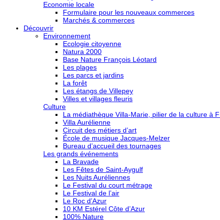
Economie locale
Formulaire pour les nouveaux commerces
Marchés & commerces
Découvrir
Environnement
Ecologie citoyenne
Natura 2000
Base Nature François Léotard
Les plages
Les parcs et jardins
La forêt
Les étangs de Villepey
Villes et villages fleuris
Culture
La médiathèque Villa-Marie, pilier de la culture à F
Villa Aurélienne
Circuit des métiers d’art
École de musique Jacques-Melzer
Bureau d’accueil des tournages
Les grands événements
La Bravade
Les Fêtes de Saint-Aygulf
Les Nuits Auréliennes
Le Festival du court métrage
Le Festival de l’air
Le Roc d’Azur
10 KM Estérel Côte d’Azur
100% Nature