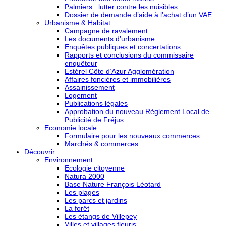
Palmiers : lutter contre les nuisibles
Dossier de demande d’aide à l’achat d’un VAE
Urbanisme & Habitat
Campagne de ravalement
Les documents d’urbanisme
Enquêtes publiques et concertations
Rapports et conclusions du commissaire
enquêteur
Estérel Côte d’Azur Agglomération
Affaires foncières et immobilières
Assainissement
Logement
Publications légales
Approbation du nouveau Règlement Local de
Publicité de Fréjus
Economie locale
Formulaire pour les nouveaux commerces
Marchés & commerces
Découvrir
Environnement
Ecologie citoyenne
Natura 2000
Base Nature François Léotard
Les plages
Les parcs et jardins
La forêt
Les étangs de Villepey
Villes et villages fleuris