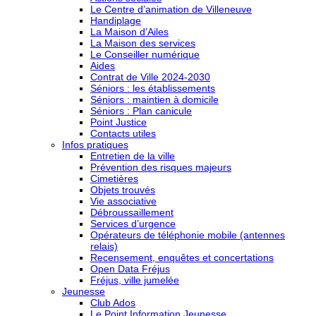
Le Centre d’animation de Villeneuve
Handiplage
La Maison d’Ailes
La Maison des services
Le Conseiller numérique
Aides
Contrat de Ville 2024-2030
Séniors : les établissements
Séniors : maintien à domicile
Séniors : Plan canicule
Point Justice
Contacts utiles
Infos pratiques
Entretien de la ville
Prévention des risques majeurs
Cimetières
Objets trouvés
Vie associative
Débroussaillement
Services d’urgence
Opérateurs de téléphonie mobile (antennes
relais)
Recensement, enquêtes et concertations
Open Data Fréjus
Fréjus, ville jumelée
Jeunesse
Club Ados
Le Point Information Jeunesse