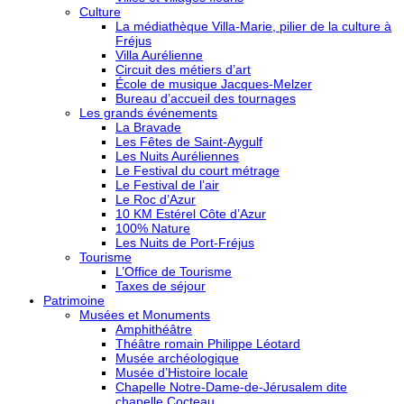
Culture
La médiathèque Villa-Marie, pilier de la culture à
Fréjus
Villa Aurélienne
Circuit des métiers d’art
École de musique Jacques-Melzer
Bureau d’accueil des tournages
Les grands événements
La Bravade
Les Fêtes de Saint-Aygulf
Les Nuits Auréliennes
Le Festival du court métrage
Le Festival de l’air
Le Roc d’Azur
10 KM Estérel Côte d’Azur
100% Nature
Les Nuits de Port-Fréjus
Tourisme
L’Office de Tourisme
Taxes de séjour
Patrimoine
Musées et Monuments
Amphithéâtre
Théâtre romain Philippe Léotard
Musée archéologique
Musée d’Histoire locale
Chapelle Notre-Dame-de-Jérusalem dite
chapelle Cocteau