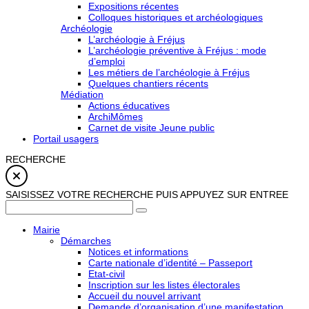
Expositions récentes
Colloques historiques et archéologiques
Archéologie
L’archéologie à Fréjus
L’archéologie préventive à Fréjus : mode
d’emploi
Les métiers de l’archéologie à Fréjus
Quelques chantiers récents
Médiation
Actions éducatives
ArchiMômes
Carnet de visite Jeune public
Portail usagers
RECHERCHE
SAISISSEZ VOTRE RECHERCHE PUIS APPUYEZ SUR ENTREE
Mairie
Démarches
Notices et informations
Carte nationale d’identité – Passeport
Etat-civil
Inscription sur les listes électorales
Accueil du nouvel arrivant
Demande d’organisation d’une manifestation