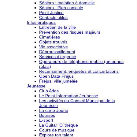
Séniors : maintien à domicile
Séniors : Plan canicule
Point Justice
Contacts utiles
Infos pratiques
Entretien de la ville
Prévention des risques majeurs
Cimetières
Objets trouvés
Vie associative
Débroussaillement
Services d’urgence
Opérateurs de téléphonie mobile (antennes
relais)
Recensement, enquêtes et concertations
Open Data Fréjus
Fréjus, ville jumelée
Jeunesse
Club Ados
Le Point Information Jeunesse
Les activités du Conseil Municipal de la
Jeunesse
La carte Jeune
Bourses
E-sport
La Guitar’ O’ thèque
Cours de musique
Explore ton talent