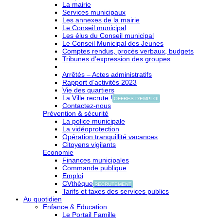
La mairie
Services municipaux
Les annexes de la mairie
Le Conseil municipal
Les élus du Conseil municipal
Le Conseil Municipal des Jeunes
Comptes rendus, procès verbaux, budgets
Tribunes d’expression des groupes
Arrêtés – Actes administratifs
Rapport d’activités 2023
Vie des quartiers
La Ville recrute !
OFFRES D'EMPLOI
Contactez-nous
Prévention & sécurité
La police municipale
La vidéoprotection
Opération tranquillité vacances
Citoyens vigilants
Economie
Finances municipales
Commande publique
Emploi
CVthèque
RECRUTEMENT
Tarifs et taxes des services publics
Au quotidien
Enfance & Education
Le Portail Famille