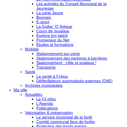
Les activités du Conseil Municipal de la
Jeunesse
La carte Jeune
Bourses
E-sport
La Guitar’ O’ thèque
Cours de musique
Explore ton talent
Promeneur du Net
Etudes et formations
Mobilité
Stationnement sur voirie
Stationnement des parkings à barrières
Stationnement : Utile et pratique !
Transports
Santé
La santé à Fréjus
Défibrillateurs automatisés externes (DAE)
Archives municipales
Ma ville
Actualités
Le Fil infos
L’Agenda
Publications
Valorisation & préservation
Le service municipal de la forêt
Comité communal feux de forêts
Protection des fonds marins