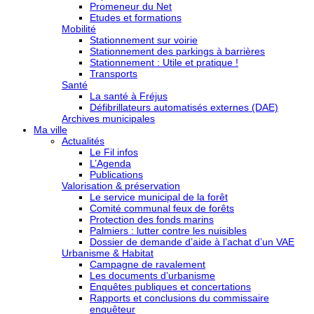
Promeneur du Net
Etudes et formations
Mobilité
Stationnement sur voirie
Stationnement des parkings à barrières
Stationnement : Utile et pratique !
Transports
Santé
La santé à Fréjus
Défibrillateurs automatisés externes (DAE)
Archives municipales
Ma ville
Actualités
Le Fil infos
L’Agenda
Publications
Valorisation & préservation
Le service municipal de la forêt
Comité communal feux de forêts
Protection des fonds marins
Palmiers : lutter contre les nuisibles
Dossier de demande d’aide à l’achat d’un VAE
Urbanisme & Habitat
Campagne de ravalement
Les documents d’urbanisme
Enquêtes publiques et concertations
Rapports et conclusions du commissaire
enquêteur