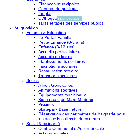
Finances municipales
Commande publique
Emploi
CVthèque
RECRUTEMENT
Tarifs et taxes des services publics
Au quotidien
Enfance & Education
Le Portail Famille
Petite Enfance (0-3 ans)
Enfance (3-12 ans)
Accueils périscolaires
Accueils de loisirs
Etablissements scolaires
Inscriptions scolaires
Restauration scolaire
Transports scolaires
Sports
A lire : Généralités
Animations sportives
Equipements municipaux
Base nautique Marc-Modena
Piscines
Skatepark Base nature
Réservation des périmètres de baignade pour
les accueils collectifs de mineurs
Social & solidarité
Centre Communal d’Action Sociale
Actions sociales