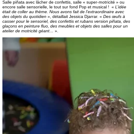
Salle piñata avec lâcher de confettis, salle « super-motricité » ou
encore salle sensorielle, le tout sur fond Pop et musical ! «
L’idée
était de coller au thème. Nous avons fait de l’extraordinaire avec
des objets du quotidien
», détaillait Jessica Djarrar. «
Des œufs à
casser pour le sensoriel, des confettis et rubans version piñata, des
glaçons en peinture fluo, des meubles et objets des salles pour un
atelier de motricité géant…
».