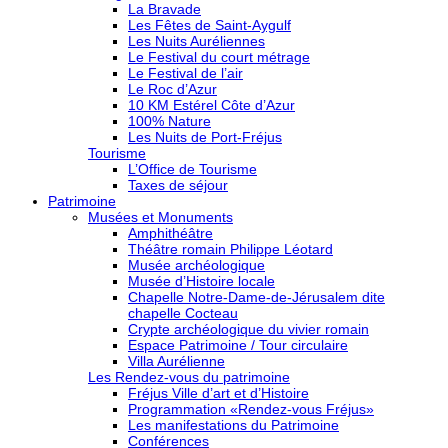
La Bravade
Les Fêtes de Saint-Aygulf
Les Nuits Auréliennes
Le Festival du court métrage
Le Festival de l’air
Le Roc d’Azur
10 KM Estérel Côte d’Azur
100% Nature
Les Nuits de Port-Fréjus
Tourisme
L’Office de Tourisme
Taxes de séjour
Patrimoine
Musées et Monuments
Amphithéâtre
Théâtre romain Philippe Léotard
Musée archéologique
Musée d’Histoire locale
Chapelle Notre-Dame-de-Jérusalem dite
chapelle Cocteau
Crypte archéologique du vivier romain
Espace Patrimoine / Tour circulaire
Villa Aurélienne
Les Rendez-vous du patrimoine
Fréjus Ville d’art et d’Histoire
Programmation «Rendez-vous Fréjus»
Les manifestations du Patrimoine
Conférences