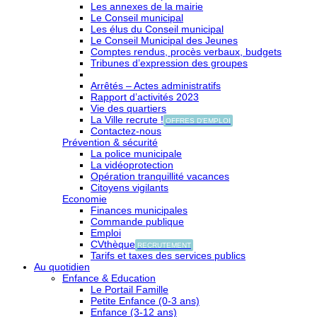
Les annexes de la mairie
Le Conseil municipal
Les élus du Conseil municipal
Le Conseil Municipal des Jeunes
Comptes rendus, procès verbaux, budgets
Tribunes d’expression des groupes
Arrêtés – Actes administratifs
Rapport d’activités 2023
Vie des quartiers
La Ville recrute !
OFFRES D'EMPLOI
Contactez-nous
Prévention & sécurité
La police municipale
La vidéoprotection
Opération tranquillité vacances
Citoyens vigilants
Economie
Finances municipales
Commande publique
Emploi
CVthèque
RECRUTEMENT
Tarifs et taxes des services publics
Au quotidien
Enfance & Education
Le Portail Famille
Petite Enfance (0-3 ans)
Enfance (3-12 ans)