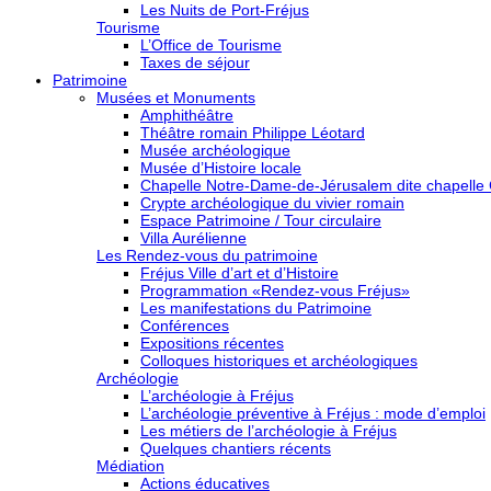
Les Nuits de Port-Fréjus
Tourisme
L’Office de Tourisme
Taxes de séjour
Patrimoine
Musées et Monuments
Amphithéâtre
Théâtre romain Philippe Léotard
Musée archéologique
Musée d’Histoire locale
Chapelle Notre-Dame-de-Jérusalem dite chapelle
Crypte archéologique du vivier romain
Espace Patrimoine / Tour circulaire
Villa Aurélienne
Les Rendez-vous du patrimoine
Fréjus Ville d’art et d’Histoire
Programmation «Rendez-vous Fréjus»
Les manifestations du Patrimoine
Conférences
Expositions récentes
Colloques historiques et archéologiques
Archéologie
L’archéologie à Fréjus
L’archéologie préventive à Fréjus : mode d’emploi
Les métiers de l’archéologie à Fréjus
Quelques chantiers récents
Médiation
Actions éducatives