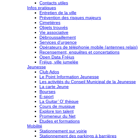
Contacts utiles
Infos pratiques
Entretien de la ville
Prévention des risques majeurs
Cimetières
Objets trouvés
Vie associative
Débroussaillement
Services d’urgence
Opérateurs de téléphonie mobile (antennes relais)
Recensement, enquêtes et concertations
Open Data Fréjus
Fréjus, ville jumelée
Jeunesse
Club Ados
Le Point Information Jeunesse
Les activités du Conseil Municipal de la Jeunesse
La carte Jeune
Bourses
E-sport
La Guitar’ O’ thèque
Cours de musique
Explore ton talent
Promeneur du Net
Etudes et formations
Mobilité
Stationnement sur voirie
Stationnement des parkings à barrières