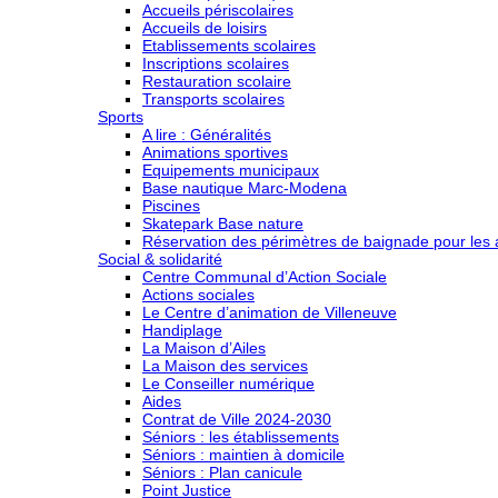
Accueils périscolaires
Accueils de loisirs
Etablissements scolaires
Inscriptions scolaires
Restauration scolaire
Transports scolaires
Sports
A lire : Généralités
Animations sportives
Equipements municipaux
Base nautique Marc-Modena
Piscines
Skatepark Base nature
Réservation des périmètres de baignade pour les a
Social & solidarité
Centre Communal d’Action Sociale
Actions sociales
Le Centre d’animation de Villeneuve
Handiplage
La Maison d’Ailes
La Maison des services
Le Conseiller numérique
Aides
Contrat de Ville 2024-2030
Séniors : les établissements
Séniors : maintien à domicile
Séniors : Plan canicule
Point Justice