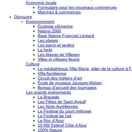
Economie locale
Formulaire pour les nouveaux commerces
Marchés & commerces
Découvrir
Environnement
Ecologie citoyenne
Natura 2000
Base Nature François Léotard
Les plages
Les parcs et jardins
La forêt
Les étangs de Villepey
Villes et villages fleuris
Culture
La médiathèque Villa-Marie, pilier de la culture à F
Villa Aurélienne
Circuit des métiers d’art
École de musique Jacques-Melzer
Bureau d’accueil des tournages
Les grands événements
La Bravade
Les Fêtes de Saint-Aygulf
Les Nuits Auréliennes
Le Festival du court métrage
Le Festival de l’air
Le Roc d’Azur
10 KM Estérel Côte d’Azur
100% Nature