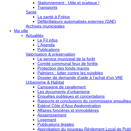
Stationnement : Utile et pratique !
Transports
Santé
La santé à Fréjus
Défibrillateurs automatisés externes (DAE)
Archives municipales
Ma ville
Actualités
Le Fil infos
L’Agenda
Publications
Valorisation & préservation
Le service municipal de la forêt
Comité communal feux de forêts
Protection des fonds marins
Palmiers : lutter contre les nuisibles
Dossier de demande d’aide à l’achat d’un VAE
Urbanisme & Habitat
Campagne de ravalement
Les documents d’urbanisme
Enquêtes publiques et concertations
Rapports et conclusions du commissaire enquêteu
Estérel Côte d’Azur Agglomération
Affaires foncières et immobilières
Assainissement
Logement
Publications légales
Approbation du nouveau Règlement Local de Publi