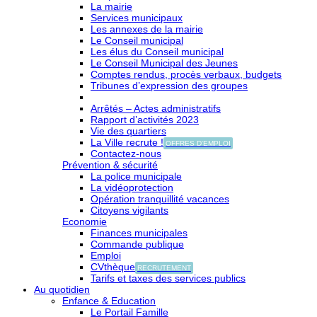
La mairie
Services municipaux
Les annexes de la mairie
Le Conseil municipal
Les élus du Conseil municipal
Le Conseil Municipal des Jeunes
Comptes rendus, procès verbaux, budgets
Tribunes d’expression des groupes
Arrêtés – Actes administratifs
Rapport d’activités 2023
Vie des quartiers
La Ville recrute !
OFFRES D'EMPLOI
Contactez-nous
Prévention & sécurité
La police municipale
La vidéoprotection
Opération tranquillité vacances
Citoyens vigilants
Economie
Finances municipales
Commande publique
Emploi
CVthèque
RECRUTEMENT
Tarifs et taxes des services publics
Au quotidien
Enfance & Education
Le Portail Famille