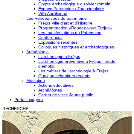
Crypte archéologique du vivier romain
Espace Patrimoine / Tour circulaire
Villa Aurélienne
Les Rendez-vous du patrimoine
Fréjus Ville d’art et d’Histoire
Programmation «Rendez-vous Fréjus»
Les manifestations du Patrimoine
Conférences
Expositions récentes
Colloques historiques et archéologiques
Archéologie
L’archéologie à Fréjus
L’archéologie préventive à Fréjus : mode
d’emploi
Les métiers de l’archéologie à Fréjus
Quelques chantiers récents
Médiation
Actions éducatives
ArchiMômes
Carnet de visite Jeune public
Portail usagers
RECHERCHE