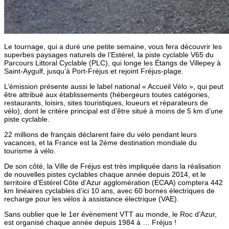
Le tournage, qui a duré une petite semaine, vous fera découvrir les
superbes paysages naturels de l’Estérel, la piste cyclable V65 du
Parcours Littoral Cyclable (PLC), qui longe les Étangs de Villepey à
Saint-Aygulf, jusqu’à Port-Fréjus et rejoint Fréjus-plage.
L’émission présente aussi le label national « Accueil Vélo », qui peut
être attribué aux établissements (hébergeurs toutes catégories,
restaurants, loisirs, sites touristiques, loueurs et réparateurs de
vélo), dont le critère principal est d’être situé à moins de 5 km d’une
piste cyclable.
22 millions de français déclarent faire du vélo pendant leurs
vacances, et la France est la 2ème destination mondiale du
tourisme à vélo.
De son côté, la Ville de Fréjus est très impliquée dans la réalisation
de nouvelles pistes cyclables chaque année depuis 2014, et le
territoire d’Estérel Côte d’Azur agglomération (ECAA) comptera 442
km linéaires cyclables d’ici 10 ans, avec 60 bornes électriques de
recharge pour les vélos à assistance électrique (VAE).
Sans oublier que le 1er évènement VTT au monde, le Roc d’Azur,
est organisé chaque année depuis 1984 à … Fréjus !