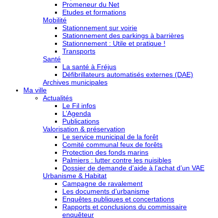
Promeneur du Net
Etudes et formations
Mobilité
Stationnement sur voirie
Stationnement des parkings à barrières
Stationnement : Utile et pratique !
Transports
Santé
La santé à Fréjus
Défibrillateurs automatisés externes (DAE)
Archives municipales
Ma ville
Actualités
Le Fil infos
L’Agenda
Publications
Valorisation & préservation
Le service municipal de la forêt
Comité communal feux de forêts
Protection des fonds marins
Palmiers : lutter contre les nuisibles
Dossier de demande d’aide à l’achat d’un VAE
Urbanisme & Habitat
Campagne de ravalement
Les documents d’urbanisme
Enquêtes publiques et concertations
Rapports et conclusions du commissaire
enquêteur