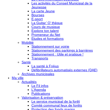
Les activités du Conseil Municipal de la
Jeunesse
La carte Jeune
Bourses
E-sport
La Guitar’ O’ thèque
Cours de musique
Explore ton talent
Promeneur du Net
Etudes et formations
Mobilité
Stationnement sur voirie
Stationnement des parkings à barrières
Stationnement : Utile et pratique !
Transports
Santé
La santé à Fréjus
Défibrillateurs automatisés externes (DAE)
Archives municipales
Ma ville
Actualités
Le Fil infos
L’Agenda
Publications
Valorisation & préservation
Le service municipal de la forêt
Comité communal feux de forêts
Protection des fonds marins