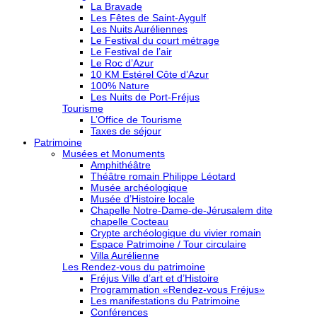
La Bravade
Les Fêtes de Saint-Aygulf
Les Nuits Auréliennes
Le Festival du court métrage
Le Festival de l’air
Le Roc d’Azur
10 KM Estérel Côte d’Azur
100% Nature
Les Nuits de Port-Fréjus
Tourisme
L’Office de Tourisme
Taxes de séjour
Patrimoine
Musées et Monuments
Amphithéâtre
Théâtre romain Philippe Léotard
Musée archéologique
Musée d’Histoire locale
Chapelle Notre-Dame-de-Jérusalem dite
chapelle Cocteau
Crypte archéologique du vivier romain
Espace Patrimoine / Tour circulaire
Villa Aurélienne
Les Rendez-vous du patrimoine
Fréjus Ville d’art et d’Histoire
Programmation «Rendez-vous Fréjus»
Les manifestations du Patrimoine
Conférences