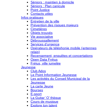
Séniors : maintien à domicile
Séniors : Plan canicule
Point Justice
Contacts utiles
Infos pratiques
Entretien de la ville
Prévention des risques majeurs
Cimetières
Objets trouvés
Vie associative
Débroussaillement
Services d’urgence
Opérateurs de téléphonie mobile (antennes
relais)
Recensement, enquêtes et concertations
Open Data Fréjus
Fréjus, ville jumelée
Jeunesse
Club Ados
Le Point Information Jeunesse
Les activités du Conseil Municipal de la
Jeunesse
La carte Jeune
Bourses
E-sport
La Guitar’ O’ thèque
Cours de musique
Explore ton talent