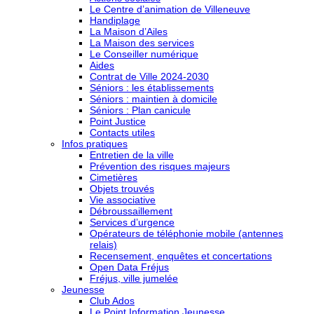
Le Centre d’animation de Villeneuve
Handiplage
La Maison d’Ailes
La Maison des services
Le Conseiller numérique
Aides
Contrat de Ville 2024-2030
Séniors : les établissements
Séniors : maintien à domicile
Séniors : Plan canicule
Point Justice
Contacts utiles
Infos pratiques
Entretien de la ville
Prévention des risques majeurs
Cimetières
Objets trouvés
Vie associative
Débroussaillement
Services d’urgence
Opérateurs de téléphonie mobile (antennes
relais)
Recensement, enquêtes et concertations
Open Data Fréjus
Fréjus, ville jumelée
Jeunesse
Club Ados
Le Point Information Jeunesse