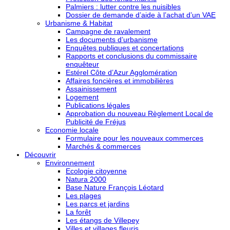
Palmiers : lutter contre les nuisibles
Dossier de demande d’aide à l’achat d’un VAE
Urbanisme & Habitat
Campagne de ravalement
Les documents d’urbanisme
Enquêtes publiques et concertations
Rapports et conclusions du commissaire
enquêteur
Estérel Côte d’Azur Agglomération
Affaires foncières et immobilières
Assainissement
Logement
Publications légales
Approbation du nouveau Règlement Local de
Publicité de Fréjus
Economie locale
Formulaire pour les nouveaux commerces
Marchés & commerces
Découvrir
Environnement
Ecologie citoyenne
Natura 2000
Base Nature François Léotard
Les plages
Les parcs et jardins
La forêt
Les étangs de Villepey
Villes et villages fleuris