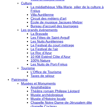
Culture
La médiathèque Villa-Marie, pilier de la culture à
Fréjus
Villa Aurélienne
Circuit des métiers d’art
École de musique Jacques-Melzer
Bureau d’accueil des tournages
Les grands événements
La Bravade
Les Fêtes de Saint-Aygulf
Les Nuits Auréliennes
Le Festival du court métrage
Le Festival de l’air
Le Roc d’Azur
10 KM Estérel Côte d’Azur
100% Nature
Les Nuits de Port-Fréjus
Tourisme
L’Office de Tourisme
Taxes de séjour
Patrimoine
Musées et Monuments
Amphithéâtre
Théâtre romain Philippe Léotard
Musée archéologique
Musée d’Histoire locale
Chapelle Notre-Dame-de-Jérusalem dite
chapelle Cocteau