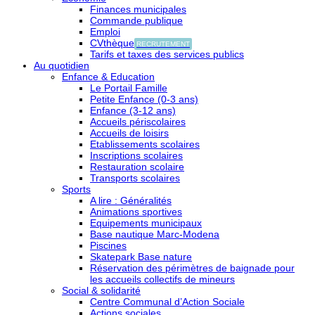
Finances municipales
Commande publique
Emploi
CVthèque
RECRUTEMENT
Tarifs et taxes des services publics
Au quotidien
Enfance & Education
Le Portail Famille
Petite Enfance (0-3 ans)
Enfance (3-12 ans)
Accueils périscolaires
Accueils de loisirs
Etablissements scolaires
Inscriptions scolaires
Restauration scolaire
Transports scolaires
Sports
A lire : Généralités
Animations sportives
Equipements municipaux
Base nautique Marc-Modena
Piscines
Skatepark Base nature
Réservation des périmètres de baignade pour
les accueils collectifs de mineurs
Social & solidarité
Centre Communal d’Action Sociale
Actions sociales