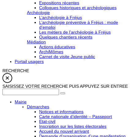
Expositions récentes
Colloques historiques et archéologiques
Archéologie
L’archéologie à Fréjus
L’archéologie préventive à Fréjus : mode
d’emploi
Les métiers de l’archéologie à Fréjus
Quelques chantiers récents
Médiation
Actions éducatives
ArchiMômes
Carnet de visite Jeune public
Portail usagers
RECHERCHE
SAISISSEZ VOTRE RECHERCHE PUIS APPUYEZ SUR ENTREE
Mairie
Démarches
Notices et informations
Carte nationale d’identité – Passeport
Etat-civil
Inscription sur les listes électorales
Accueil du nouvel arrivant
Demande d’organisation d’une manifestation