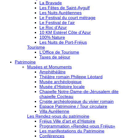
La Bravade
Les Fêtes de Saint-Aygulf
Les Nuits Auréliennes
Le Festival du court métrage
Le Festival de l’air
Le Roc d’Azur
10 KM Estérel Côte d’Azur
100% Nature
Les Nuits de Port-Fréjus
Tourisme
L’Office de Tourisme
Taxes de séjour
Patrimoine
Musées et Monuments
Amphithéâtre
Théâtre romain Philippe Léotard
Musée archéologique
Musée d’Histoire locale
Chapelle Notre-Dame-de-Jérusalem dite
chapelle Cocteau
Crypte archéologique du vivier romain
Espace Patrimoine / Tour circulaire
Villa Aurélienne
Les Rendez-vous du patrimoine
Fréjus Ville d’art et d’Histoire
Programmation «Rendez-vous Fréjus»
Les manifestations du Patrimoine
Conférences