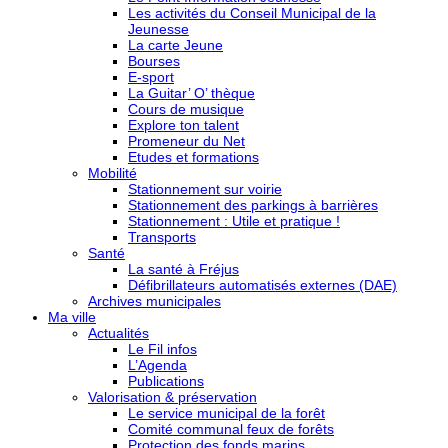
Les activités du Conseil Municipal de la
Jeunesse
La carte Jeune
Bourses
E-sport
La Guitar’ O’ thèque
Cours de musique
Explore ton talent
Promeneur du Net
Etudes et formations
Mobilité
Stationnement sur voirie
Stationnement des parkings à barrières
Stationnement : Utile et pratique !
Transports
Santé
La santé à Fréjus
Défibrillateurs automatisés externes (DAE)
Archives municipales
Ma ville
Actualités
Le Fil infos
L’Agenda
Publications
Valorisation & préservation
Le service municipal de la forêt
Comité communal feux de forêts
Protection des fonds marins