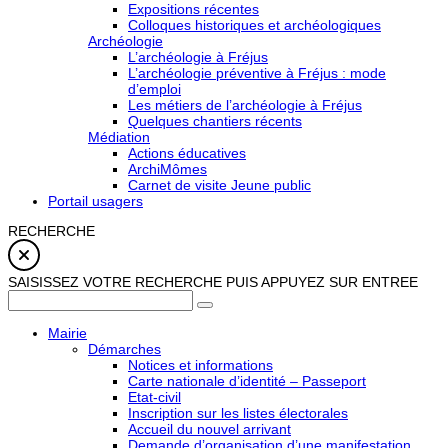
Expositions récentes
Colloques historiques et archéologiques
Archéologie
L’archéologie à Fréjus
L’archéologie préventive à Fréjus : mode
d’emploi
Les métiers de l’archéologie à Fréjus
Quelques chantiers récents
Médiation
Actions éducatives
ArchiMômes
Carnet de visite Jeune public
Portail usagers
RECHERCHE
SAISISSEZ VOTRE RECHERCHE PUIS APPUYEZ SUR ENTREE
Mairie
Démarches
Notices et informations
Carte nationale d’identité – Passeport
Etat-civil
Inscription sur les listes électorales
Accueil du nouvel arrivant
Demande d’organisation d’une manifestation