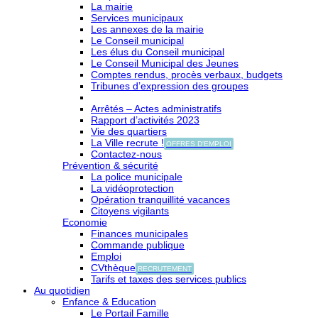
La mairie
Services municipaux
Les annexes de la mairie
Le Conseil municipal
Les élus du Conseil municipal
Le Conseil Municipal des Jeunes
Comptes rendus, procès verbaux, budgets
Tribunes d’expression des groupes
Arrêtés – Actes administratifs
Rapport d’activités 2023
Vie des quartiers
La Ville recrute !
OFFRES D'EMPLOI
Contactez-nous
Prévention & sécurité
La police municipale
La vidéoprotection
Opération tranquillité vacances
Citoyens vigilants
Economie
Finances municipales
Commande publique
Emploi
CVthèque
RECRUTEMENT
Tarifs et taxes des services publics
Au quotidien
Enfance & Education
Le Portail Famille