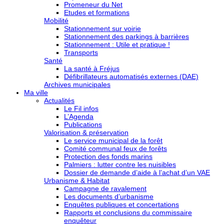
Promeneur du Net
Etudes et formations
Mobilité
Stationnement sur voirie
Stationnement des parkings à barrières
Stationnement : Utile et pratique !
Transports
Santé
La santé à Fréjus
Défibrillateurs automatisés externes (DAE)
Archives municipales
Ma ville
Actualités
Le Fil infos
L’Agenda
Publications
Valorisation & préservation
Le service municipal de la forêt
Comité communal feux de forêts
Protection des fonds marins
Palmiers : lutter contre les nuisibles
Dossier de demande d’aide à l’achat d’un VAE
Urbanisme & Habitat
Campagne de ravalement
Les documents d’urbanisme
Enquêtes publiques et concertations
Rapports et conclusions du commissaire
enquêteur