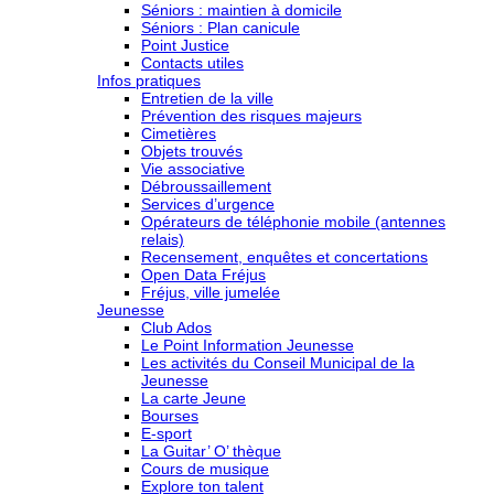
Séniors : maintien à domicile
Séniors : Plan canicule
Point Justice
Contacts utiles
Infos pratiques
Entretien de la ville
Prévention des risques majeurs
Cimetières
Objets trouvés
Vie associative
Débroussaillement
Services d’urgence
Opérateurs de téléphonie mobile (antennes
relais)
Recensement, enquêtes et concertations
Open Data Fréjus
Fréjus, ville jumelée
Jeunesse
Club Ados
Le Point Information Jeunesse
Les activités du Conseil Municipal de la
Jeunesse
La carte Jeune
Bourses
E-sport
La Guitar’ O’ thèque
Cours de musique
Explore ton talent