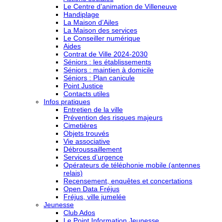
Le Centre d’animation de Villeneuve
Handiplage
La Maison d’Ailes
La Maison des services
Le Conseiller numérique
Aides
Contrat de Ville 2024-2030
Séniors : les établissements
Séniors : maintien à domicile
Séniors : Plan canicule
Point Justice
Contacts utiles
Infos pratiques
Entretien de la ville
Prévention des risques majeurs
Cimetières
Objets trouvés
Vie associative
Débroussaillement
Services d’urgence
Opérateurs de téléphonie mobile (antennes
relais)
Recensement, enquêtes et concertations
Open Data Fréjus
Fréjus, ville jumelée
Jeunesse
Club Ados
Le Point Information Jeunesse