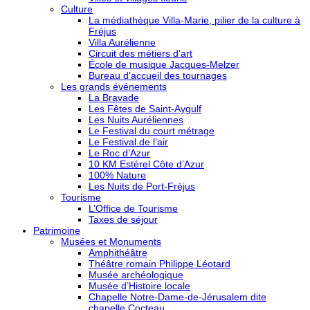
Culture
La médiathèque Villa-Marie, pilier de la culture à
Fréjus
Villa Aurélienne
Circuit des métiers d’art
École de musique Jacques-Melzer
Bureau d’accueil des tournages
Les grands événements
La Bravade
Les Fêtes de Saint-Aygulf
Les Nuits Auréliennes
Le Festival du court métrage
Le Festival de l’air
Le Roc d’Azur
10 KM Estérel Côte d’Azur
100% Nature
Les Nuits de Port-Fréjus
Tourisme
L’Office de Tourisme
Taxes de séjour
Patrimoine
Musées et Monuments
Amphithéâtre
Théâtre romain Philippe Léotard
Musée archéologique
Musée d’Histoire locale
Chapelle Notre-Dame-de-Jérusalem dite
chapelle Cocteau