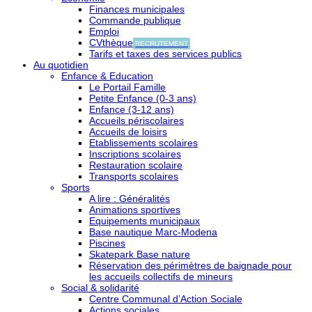
Finances municipales
Commande publique
Emploi
CVthèque
RECRUTEMENT
Tarifs et taxes des services publics
Au quotidien
Enfance & Education
Le Portail Famille
Petite Enfance (0-3 ans)
Enfance (3-12 ans)
Accueils périscolaires
Accueils de loisirs
Etablissements scolaires
Inscriptions scolaires
Restauration scolaire
Transports scolaires
Sports
A lire : Généralités
Animations sportives
Equipements municipaux
Base nautique Marc-Modena
Piscines
Skatepark Base nature
Réservation des périmètres de baignade pour
les accueils collectifs de mineurs
Social & solidarité
Centre Communal d’Action Sociale
Actions sociales