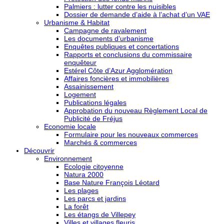
Palmiers : lutter contre les nuisibles
Dossier de demande d’aide à l’achat d’un VAE
Urbanisme & Habitat
Campagne de ravalement
Les documents d’urbanisme
Enquêtes publiques et concertations
Rapports et conclusions du commissaire
enquêteur
Estérel Côte d’Azur Agglomération
Affaires foncières et immobilières
Assainissement
Logement
Publications légales
Approbation du nouveau Règlement Local de
Publicité de Fréjus
Economie locale
Formulaire pour les nouveaux commerces
Marchés & commerces
Découvrir
Environnement
Ecologie citoyenne
Natura 2000
Base Nature François Léotard
Les plages
Les parcs et jardins
La forêt
Les étangs de Villepey
Villes et villages fleuris