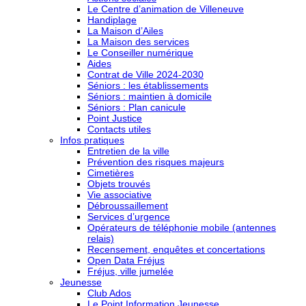
Le Centre d’animation de Villeneuve
Handiplage
La Maison d’Ailes
La Maison des services
Le Conseiller numérique
Aides
Contrat de Ville 2024-2030
Séniors : les établissements
Séniors : maintien à domicile
Séniors : Plan canicule
Point Justice
Contacts utiles
Infos pratiques
Entretien de la ville
Prévention des risques majeurs
Cimetières
Objets trouvés
Vie associative
Débroussaillement
Services d’urgence
Opérateurs de téléphonie mobile (antennes
relais)
Recensement, enquêtes et concertations
Open Data Fréjus
Fréjus, ville jumelée
Jeunesse
Club Ados
Le Point Information Jeunesse