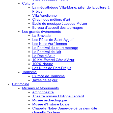
Culture
La médiathèque Villa-Marie, pilier de la culture à
Fréjus
Villa Aurélienne
Circuit des métiers d’art
École de musique Jacques-Melzer
Bureau d’accueil des tournages
Les grands événements
La Bravade
Les Fêtes de Saint-Aygulf
Les Nuits Auréliennes
Le Festival du court métrage
Le Festival de l’air
Le Roc d’Azur
10 KM Estérel Côte d’Azur
100% Nature
Les Nuits de Port-Fréjus
Tourisme
L’Office de Tourisme
Taxes de séjour
Patrimoine
Musées et Monuments
Amphithéâtre
Théâtre romain Philippe Léotard
Musée archéologique
Musée d’Histoire locale
Chapelle Notre-Dame-de-Jérusalem dite
chapelle Cocteau