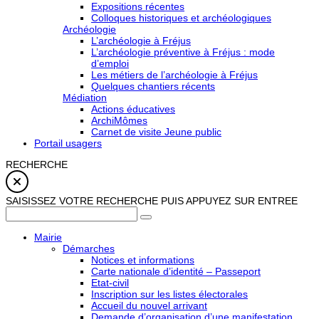
Expositions récentes
Colloques historiques et archéologiques
Archéologie
L’archéologie à Fréjus
L’archéologie préventive à Fréjus : mode
d’emploi
Les métiers de l’archéologie à Fréjus
Quelques chantiers récents
Médiation
Actions éducatives
ArchiMômes
Carnet de visite Jeune public
Portail usagers
RECHERCHE
SAISISSEZ VOTRE RECHERCHE PUIS APPUYEZ SUR ENTREE
Mairie
Démarches
Notices et informations
Carte nationale d’identité – Passeport
Etat-civil
Inscription sur les listes électorales
Accueil du nouvel arrivant
Demande d’organisation d’une manifestation