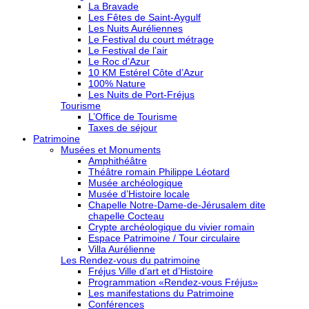
La Bravade
Les Fêtes de Saint-Aygulf
Les Nuits Auréliennes
Le Festival du court métrage
Le Festival de l’air
Le Roc d’Azur
10 KM Estérel Côte d’Azur
100% Nature
Les Nuits de Port-Fréjus
Tourisme
L’Office de Tourisme
Taxes de séjour
Patrimoine
Musées et Monuments
Amphithéâtre
Théâtre romain Philippe Léotard
Musée archéologique
Musée d’Histoire locale
Chapelle Notre-Dame-de-Jérusalem dite
chapelle Cocteau
Crypte archéologique du vivier romain
Espace Patrimoine / Tour circulaire
Villa Aurélienne
Les Rendez-vous du patrimoine
Fréjus Ville d’art et d’Histoire
Programmation «Rendez-vous Fréjus»
Les manifestations du Patrimoine
Conférences