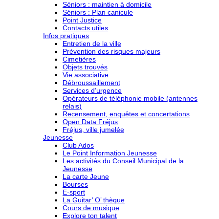
Séniors : maintien à domicile
Séniors : Plan canicule
Point Justice
Contacts utiles
Infos pratiques
Entretien de la ville
Prévention des risques majeurs
Cimetières
Objets trouvés
Vie associative
Débroussaillement
Services d’urgence
Opérateurs de téléphonie mobile (antennes
relais)
Recensement, enquêtes et concertations
Open Data Fréjus
Fréjus, ville jumelée
Jeunesse
Club Ados
Le Point Information Jeunesse
Les activités du Conseil Municipal de la
Jeunesse
La carte Jeune
Bourses
E-sport
La Guitar’ O’ thèque
Cours de musique
Explore ton talent