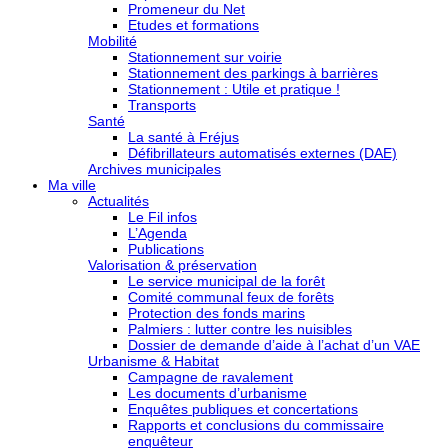
Promeneur du Net
Etudes et formations
Mobilité
Stationnement sur voirie
Stationnement des parkings à barrières
Stationnement : Utile et pratique !
Transports
Santé
La santé à Fréjus
Défibrillateurs automatisés externes (DAE)
Archives municipales
Ma ville
Actualités
Le Fil infos
L’Agenda
Publications
Valorisation & préservation
Le service municipal de la forêt
Comité communal feux de forêts
Protection des fonds marins
Palmiers : lutter contre les nuisibles
Dossier de demande d’aide à l’achat d’un VAE
Urbanisme & Habitat
Campagne de ravalement
Les documents d’urbanisme
Enquêtes publiques et concertations
Rapports et conclusions du commissaire
enquêteur