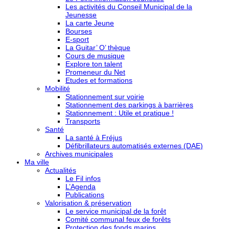
Les activités du Conseil Municipal de la
Jeunesse
La carte Jeune
Bourses
E-sport
La Guitar’ O’ thèque
Cours de musique
Explore ton talent
Promeneur du Net
Etudes et formations
Mobilité
Stationnement sur voirie
Stationnement des parkings à barrières
Stationnement : Utile et pratique !
Transports
Santé
La santé à Fréjus
Défibrillateurs automatisés externes (DAE)
Archives municipales
Ma ville
Actualités
Le Fil infos
L’Agenda
Publications
Valorisation & préservation
Le service municipal de la forêt
Comité communal feux de forêts
Protection des fonds marins