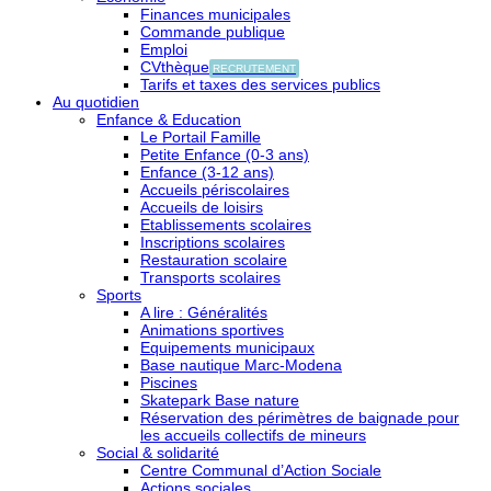
Finances municipales
Commande publique
Emploi
CVthèque
RECRUTEMENT
Tarifs et taxes des services publics
Au quotidien
Enfance & Education
Le Portail Famille
Petite Enfance (0-3 ans)
Enfance (3-12 ans)
Accueils périscolaires
Accueils de loisirs
Etablissements scolaires
Inscriptions scolaires
Restauration scolaire
Transports scolaires
Sports
A lire : Généralités
Animations sportives
Equipements municipaux
Base nautique Marc-Modena
Piscines
Skatepark Base nature
Réservation des périmètres de baignade pour
les accueils collectifs de mineurs
Social & solidarité
Centre Communal d’Action Sociale
Actions sociales