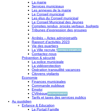
La mairie
Services municipaux
Les annexes de la mairie
Le Conseil municipal
Les élus du Conseil municipal
Le Conseil Municipal des Jeunes
Comptes rendus, procès verbaux, budgets
Tribunes d’expression des groupes
Arrêtés – Actes administratifs
Rapport d’activités 2023
Vie des quartiers
La Ville recrute !
OFFRES D'EMPLOI
Contactez-nous
Prévention & sécurité
La police municipale
La vidéoprotection
Opération tranquillité vacances
Citoyens vigilants
Economie
Finances municipales
Commande publique
Emploi
CVthèque
RECRUTEMENT
Tarifs et taxes des services publics
Au quotidien
Enfance & Education
Le Portail Famille