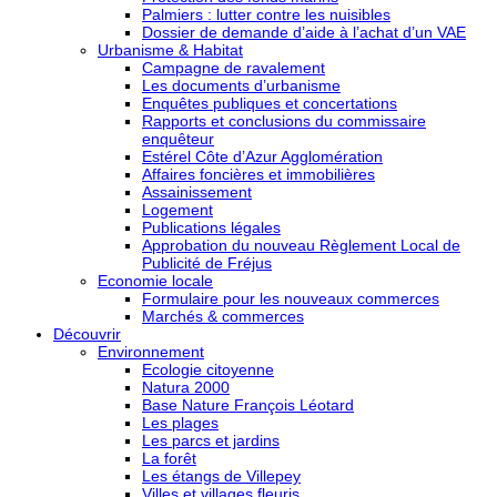
Palmiers : lutter contre les nuisibles
Dossier de demande d’aide à l’achat d’un VAE
Urbanisme & Habitat
Campagne de ravalement
Les documents d’urbanisme
Enquêtes publiques et concertations
Rapports et conclusions du commissaire
enquêteur
Estérel Côte d’Azur Agglomération
Affaires foncières et immobilières
Assainissement
Logement
Publications légales
Approbation du nouveau Règlement Local de
Publicité de Fréjus
Economie locale
Formulaire pour les nouveaux commerces
Marchés & commerces
Découvrir
Environnement
Ecologie citoyenne
Natura 2000
Base Nature François Léotard
Les plages
Les parcs et jardins
La forêt
Les étangs de Villepey
Villes et villages fleuris