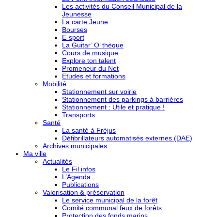
Les activités du Conseil Municipal de la
Jeunesse
La carte Jeune
Bourses
E-sport
La Guitar’ O’ thèque
Cours de musique
Explore ton talent
Promeneur du Net
Etudes et formations
Mobilité
Stationnement sur voirie
Stationnement des parkings à barrières
Stationnement : Utile et pratique !
Transports
Santé
La santé à Fréjus
Défibrillateurs automatisés externes (DAE)
Archives municipales
Ma ville
Actualités
Le Fil infos
L’Agenda
Publications
Valorisation & préservation
Le service municipal de la forêt
Comité communal feux de forêts
Protection des fonds marins