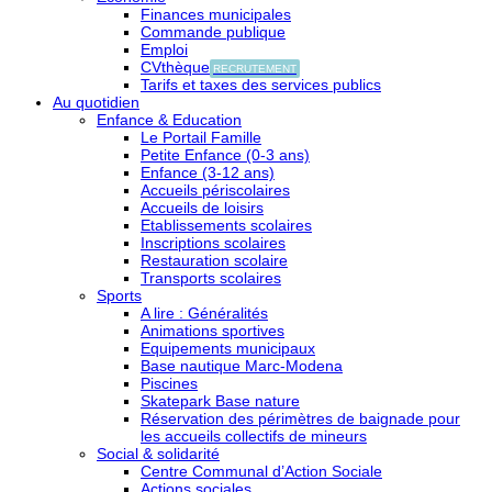
Finances municipales
Commande publique
Emploi
CVthèque
RECRUTEMENT
Tarifs et taxes des services publics
Au quotidien
Enfance & Education
Le Portail Famille
Petite Enfance (0-3 ans)
Enfance (3-12 ans)
Accueils périscolaires
Accueils de loisirs
Etablissements scolaires
Inscriptions scolaires
Restauration scolaire
Transports scolaires
Sports
A lire : Généralités
Animations sportives
Equipements municipaux
Base nautique Marc-Modena
Piscines
Skatepark Base nature
Réservation des périmètres de baignade pour
les accueils collectifs de mineurs
Social & solidarité
Centre Communal d’Action Sociale
Actions sociales