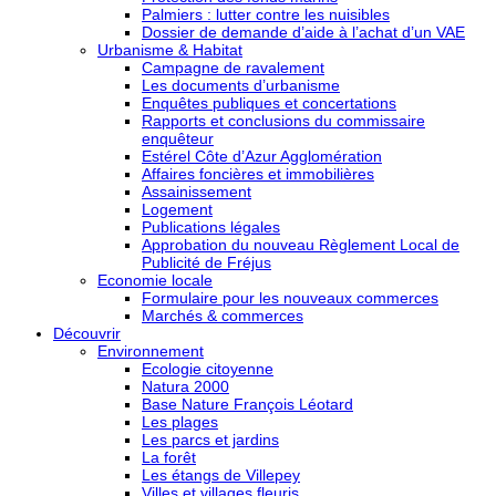
Palmiers : lutter contre les nuisibles
Dossier de demande d’aide à l’achat d’un VAE
Urbanisme & Habitat
Campagne de ravalement
Les documents d’urbanisme
Enquêtes publiques et concertations
Rapports et conclusions du commissaire
enquêteur
Estérel Côte d’Azur Agglomération
Affaires foncières et immobilières
Assainissement
Logement
Publications légales
Approbation du nouveau Règlement Local de
Publicité de Fréjus
Economie locale
Formulaire pour les nouveaux commerces
Marchés & commerces
Découvrir
Environnement
Ecologie citoyenne
Natura 2000
Base Nature François Léotard
Les plages
Les parcs et jardins
La forêt
Les étangs de Villepey
Villes et villages fleuris