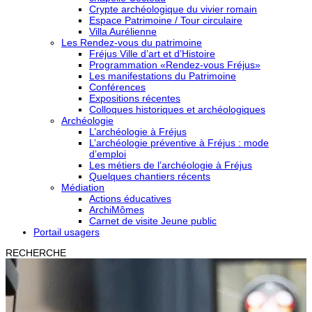
Crypte archéologique du vivier romain
Espace Patrimoine / Tour circulaire
Villa Aurélienne
Les Rendez-vous du patrimoine
Fréjus Ville d’art et d’Histoire
Programmation «Rendez-vous Fréjus»
Les manifestations du Patrimoine
Conférences
Expositions récentes
Colloques historiques et archéologiques
Archéologie
L’archéologie à Fréjus
L’archéologie préventive à Fréjus : mode
d’emploi
Les métiers de l’archéologie à Fréjus
Quelques chantiers récents
Médiation
Actions éducatives
ArchiMômes
Carnet de visite Jeune public
Portail usagers
RECHERCHE