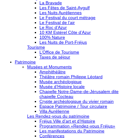
La Bravade
Les Fêtes de Saint-Aygulf
Les Nuits Auréliennes
Le Festival du court métrage
Le Festival de l’air
Le Roc d’Azur
10 KM Estérel Côte d’Azur
100% Nature
Les Nuits de Port-Fréjus
Tourisme
L’Office de Tourisme
Taxes de séjour
Patrimoine
Musées et Monuments
Amphithéâtre
Théâtre romain Philippe Léotard
Musée archéologique
Musée d’Histoire locale
Chapelle Notre-Dame-de-Jérusalem dite
chapelle Cocteau
Crypte archéologique du vivier romain
Espace Patrimoine / Tour circulaire
Villa Aurélienne
Les Rendez-vous du patrimoine
Fréjus Ville d’art et d’Histoire
Programmation «Rendez-vous Fréjus»
Les manifestations du Patrimoine
Conférences