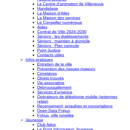
Le Centre d’animation de Villeneuve
Handiplage
La Maison d’Ailes
La Maison des services
Le Conseiller numérique
Aides
Contrat de Ville 2024-2030
Séniors : les établissements
Séniors : maintien à domicile
Séniors : Plan canicule
Point Justice
Contacts utiles
Infos pratiques
Entretien de la ville
Prévention des risques majeurs
Cimetières
Objets trouvés
Vie associative
Débroussaillement
Services d’urgence
Opérateurs de téléphonie mobile (antennes
relais)
Recensement, enquêtes et concertations
Open Data Fréjus
Fréjus, ville jumelée
Jeunesse
Club Ados
Le Point Information Jeunesse