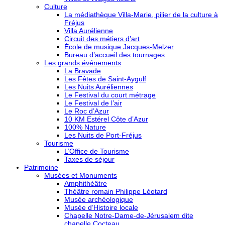
Culture
La médiathèque Villa-Marie, pilier de la culture à
Fréjus
Villa Aurélienne
Circuit des métiers d’art
École de musique Jacques-Melzer
Bureau d’accueil des tournages
Les grands événements
La Bravade
Les Fêtes de Saint-Aygulf
Les Nuits Auréliennes
Le Festival du court métrage
Le Festival de l’air
Le Roc d’Azur
10 KM Estérel Côte d’Azur
100% Nature
Les Nuits de Port-Fréjus
Tourisme
L’Office de Tourisme
Taxes de séjour
Patrimoine
Musées et Monuments
Amphithéâtre
Théâtre romain Philippe Léotard
Musée archéologique
Musée d’Histoire locale
Chapelle Notre-Dame-de-Jérusalem dite
chapelle Cocteau