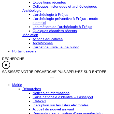
Expositions récentes
Colloques historiques et archéologiques
Archéologie
L’archéologie à Fréjus
L’archéologie préventive à Fréjus : mode
d’emploi
Les métiers de l’archéologie à Fréjus
Quelques chantiers récents
Médiation
Actions éducatives
ArchiMômes
Carnet de visite Jeune public
Portail usagers
RECHERCHE
SAISISSEZ VOTRE RECHERCHE PUIS APPUYEZ SUR ENTREE
Mairie
Démarches
Notices et informations
Carte nationale d’identité – Passeport
Etat-civil
Inscription sur les listes électorales
Accueil du nouvel arrivant
Demande d’organisation d’une manifestation