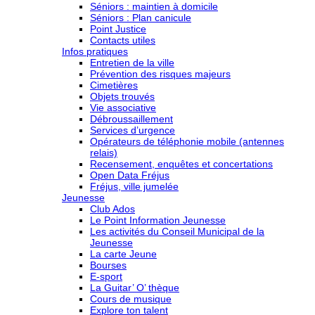
Séniors : maintien à domicile
Séniors : Plan canicule
Point Justice
Contacts utiles
Infos pratiques
Entretien de la ville
Prévention des risques majeurs
Cimetières
Objets trouvés
Vie associative
Débroussaillement
Services d’urgence
Opérateurs de téléphonie mobile (antennes
relais)
Recensement, enquêtes et concertations
Open Data Fréjus
Fréjus, ville jumelée
Jeunesse
Club Ados
Le Point Information Jeunesse
Les activités du Conseil Municipal de la
Jeunesse
La carte Jeune
Bourses
E-sport
La Guitar’ O’ thèque
Cours de musique
Explore ton talent