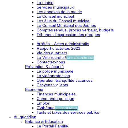
La mairie
Services municipaux
Les annexes de la mairie
Le Conseil municipal
Les élus du Conseil municipal
Le Conseil Municipal des Jeunes
Comptes rendus, procès verbaux, budgets
Tribunes d’expression des groupes
Arrêtés – Actes administratifs
Rapport d’activités 2023
Vie des quartiers
La Ville recrute !
OFFRES D'EMPLOI
Contactez-nous
Prévention & sécurité
La police municipale
La vidéoprotection
Opération tranquillité vacances
Citoyens vigilants
Economie
Finances municipales
Commande publique
Emploi
CVthèque
RECRUTEMENT
Tarifs et taxes des services publics
Au quotidien
Enfance & Education
Le Portail Famille