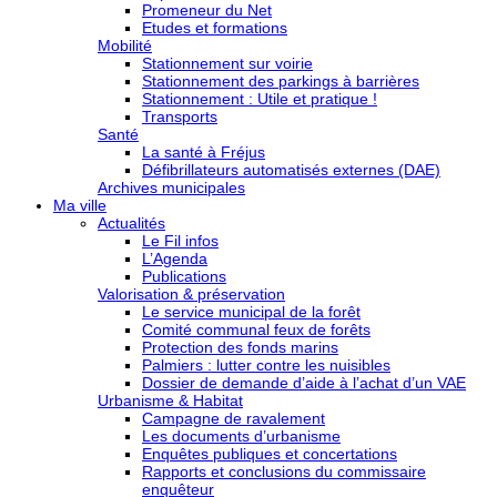
Promeneur du Net
Etudes et formations
Mobilité
Stationnement sur voirie
Stationnement des parkings à barrières
Stationnement : Utile et pratique !
Transports
Santé
La santé à Fréjus
Défibrillateurs automatisés externes (DAE)
Archives municipales
Ma ville
Actualités
Le Fil infos
L’Agenda
Publications
Valorisation & préservation
Le service municipal de la forêt
Comité communal feux de forêts
Protection des fonds marins
Palmiers : lutter contre les nuisibles
Dossier de demande d’aide à l’achat d’un VAE
Urbanisme & Habitat
Campagne de ravalement
Les documents d’urbanisme
Enquêtes publiques et concertations
Rapports et conclusions du commissaire
enquêteur