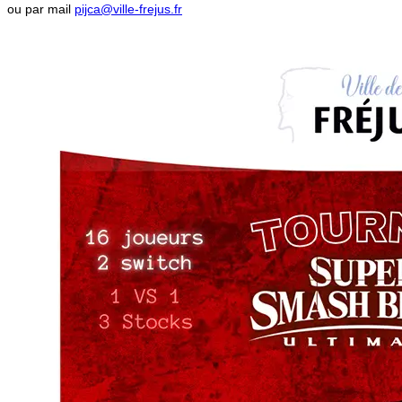
ou par mail
pijca@ville-frejus.fr