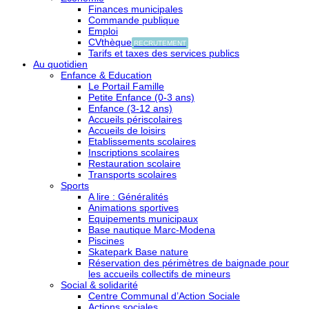
Finances municipales
Commande publique
Emploi
CVthèque
RECRUTEMENT
Tarifs et taxes des services publics
Au quotidien
Enfance & Education
Le Portail Famille
Petite Enfance (0-3 ans)
Enfance (3-12 ans)
Accueils périscolaires
Accueils de loisirs
Etablissements scolaires
Inscriptions scolaires
Restauration scolaire
Transports scolaires
Sports
A lire : Généralités
Animations sportives
Equipements municipaux
Base nautique Marc-Modena
Piscines
Skatepark Base nature
Réservation des périmètres de baignade pour
les accueils collectifs de mineurs
Social & solidarité
Centre Communal d’Action Sociale
Actions sociales