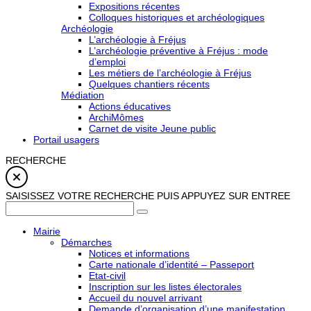
Expositions récentes
Colloques historiques et archéologiques
Archéologie
L’archéologie à Fréjus
L’archéologie préventive à Fréjus : mode
d’emploi
Les métiers de l’archéologie à Fréjus
Quelques chantiers récents
Médiation
Actions éducatives
ArchiMômes
Carnet de visite Jeune public
Portail usagers
RECHERCHE
SAISISSEZ VOTRE RECHERCHE PUIS APPUYEZ SUR ENTREE
Mairie
Démarches
Notices et informations
Carte nationale d’identité – Passeport
Etat-civil
Inscription sur les listes électorales
Accueil du nouvel arrivant
Demande d’organisation d’une manifestation