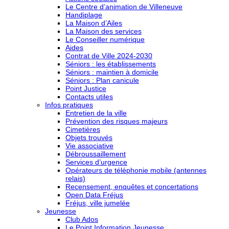
Le Centre d’animation de Villeneuve
Handiplage
La Maison d’Ailes
La Maison des services
Le Conseiller numérique
Aides
Contrat de Ville 2024-2030
Séniors : les établissements
Séniors : maintien à domicile
Séniors : Plan canicule
Point Justice
Contacts utiles
Infos pratiques
Entretien de la ville
Prévention des risques majeurs
Cimetières
Objets trouvés
Vie associative
Débroussaillement
Services d’urgence
Opérateurs de téléphonie mobile (antennes
relais)
Recensement, enquêtes et concertations
Open Data Fréjus
Fréjus, ville jumelée
Jeunesse
Club Ados
Le Point Information Jeunesse