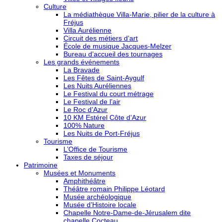
Culture
La médiathèque Villa-Marie, pilier de la culture à
Fréjus
Villa Aurélienne
Circuit des métiers d’art
École de musique Jacques-Melzer
Bureau d’accueil des tournages
Les grands événements
La Bravade
Les Fêtes de Saint-Aygulf
Les Nuits Auréliennes
Le Festival du court métrage
Le Festival de l’air
Le Roc d’Azur
10 KM Estérel Côte d’Azur
100% Nature
Les Nuits de Port-Fréjus
Tourisme
L’Office de Tourisme
Taxes de séjour
Patrimoine
Musées et Monuments
Amphithéâtre
Théâtre romain Philippe Léotard
Musée archéologique
Musée d’Histoire locale
Chapelle Notre-Dame-de-Jérusalem dite
chapelle Cocteau