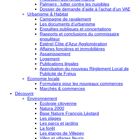
Palmiers : lutter contre les nuisibles
Dossier de demande d’aide à l’achat d’un VAE
Urbanisme & Habitat
Campagne de ravalement
Les documents d’urbanisme
Enquêtes publiques et concertations
Rapports et conclusions du commissaire
enquêteur
Estérel Côte d’Azur Agglomération
Affaires foncières et immobilières
Assainissement
Logement
Publications légales
Approbation du nouveau Règlement Local de
Publicité de Fréjus
Economie locale
Formulaire pour les nouveaux commerces
Marchés & commerces
Découvrir
Environnement
Ecologie citoyenne
Natura 2000
Base Nature François Léotard
Les plages
Les parcs et jardins
La forêt
Les étangs de Villepey
Villes et villages fleuris