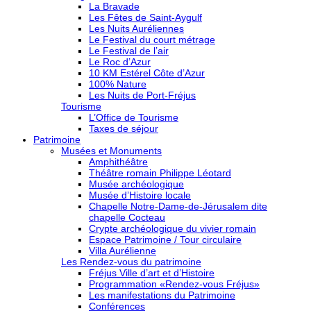
La Bravade
Les Fêtes de Saint-Aygulf
Les Nuits Auréliennes
Le Festival du court métrage
Le Festival de l’air
Le Roc d’Azur
10 KM Estérel Côte d’Azur
100% Nature
Les Nuits de Port-Fréjus
Tourisme
L’Office de Tourisme
Taxes de séjour
Patrimoine
Musées et Monuments
Amphithéâtre
Théâtre romain Philippe Léotard
Musée archéologique
Musée d’Histoire locale
Chapelle Notre-Dame-de-Jérusalem dite
chapelle Cocteau
Crypte archéologique du vivier romain
Espace Patrimoine / Tour circulaire
Villa Aurélienne
Les Rendez-vous du patrimoine
Fréjus Ville d’art et d’Histoire
Programmation «Rendez-vous Fréjus»
Les manifestations du Patrimoine
Conférences