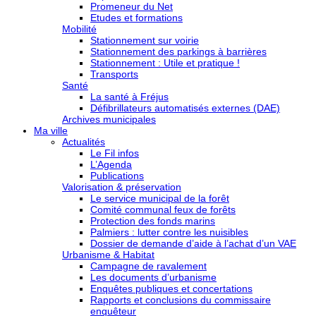
Promeneur du Net
Etudes et formations
Mobilité
Stationnement sur voirie
Stationnement des parkings à barrières
Stationnement : Utile et pratique !
Transports
Santé
La santé à Fréjus
Défibrillateurs automatisés externes (DAE)
Archives municipales
Ma ville
Actualités
Le Fil infos
L’Agenda
Publications
Valorisation & préservation
Le service municipal de la forêt
Comité communal feux de forêts
Protection des fonds marins
Palmiers : lutter contre les nuisibles
Dossier de demande d’aide à l’achat d’un VAE
Urbanisme & Habitat
Campagne de ravalement
Les documents d’urbanisme
Enquêtes publiques et concertations
Rapports et conclusions du commissaire
enquêteur