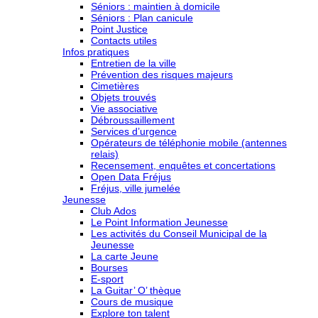
Séniors : maintien à domicile
Séniors : Plan canicule
Point Justice
Contacts utiles
Infos pratiques
Entretien de la ville
Prévention des risques majeurs
Cimetières
Objets trouvés
Vie associative
Débroussaillement
Services d’urgence
Opérateurs de téléphonie mobile (antennes
relais)
Recensement, enquêtes et concertations
Open Data Fréjus
Fréjus, ville jumelée
Jeunesse
Club Ados
Le Point Information Jeunesse
Les activités du Conseil Municipal de la
Jeunesse
La carte Jeune
Bourses
E-sport
La Guitar’ O’ thèque
Cours de musique
Explore ton talent