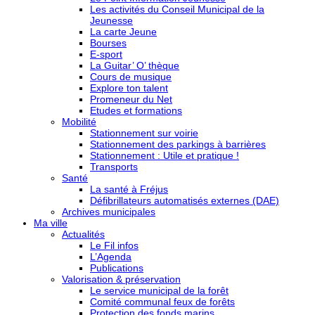
Les activités du Conseil Municipal de la
Jeunesse
La carte Jeune
Bourses
E-sport
La Guitar’ O’ thèque
Cours de musique
Explore ton talent
Promeneur du Net
Etudes et formations
Mobilité
Stationnement sur voirie
Stationnement des parkings à barrières
Stationnement : Utile et pratique !
Transports
Santé
La santé à Fréjus
Défibrillateurs automatisés externes (DAE)
Archives municipales
Ma ville
Actualités
Le Fil infos
L’Agenda
Publications
Valorisation & préservation
Le service municipal de la forêt
Comité communal feux de forêts
Protection des fonds marins