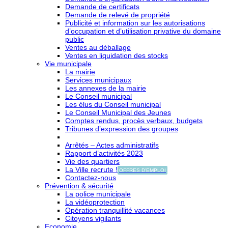
Demande de certificats
Demande de relevé de propriété
Publicité et information sur les autorisations
d’occupation et d’utilisation privative du domaine
public
Ventes au déballage
Ventes en liquidation des stocks
Vie municipale
La mairie
Services municipaux
Les annexes de la mairie
Le Conseil municipal
Les élus du Conseil municipal
Le Conseil Municipal des Jeunes
Comptes rendus, procès verbaux, budgets
Tribunes d’expression des groupes
Arrêtés – Actes administratifs
Rapport d’activités 2023
Vie des quartiers
La Ville recrute !
OFFRES D'EMPLOI
Contactez-nous
Prévention & sécurité
La police municipale
La vidéoprotection
Opération tranquillité vacances
Citoyens vigilants
Economie