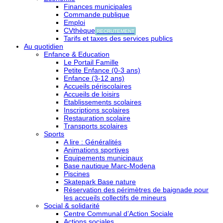
Finances municipales
Commande publique
Emploi
CVthèque
RECRUTEMENT
Tarifs et taxes des services publics
Au quotidien
Enfance & Education
Le Portail Famille
Petite Enfance (0-3 ans)
Enfance (3-12 ans)
Accueils périscolaires
Accueils de loisirs
Etablissements scolaires
Inscriptions scolaires
Restauration scolaire
Transports scolaires
Sports
A lire : Généralités
Animations sportives
Equipements municipaux
Base nautique Marc-Modena
Piscines
Skatepark Base nature
Réservation des périmètres de baignade pour
les accueils collectifs de mineurs
Social & solidarité
Centre Communal d’Action Sociale
Actions sociales