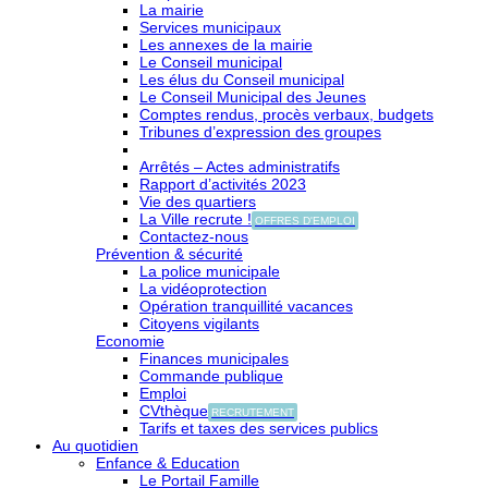
La mairie
Services municipaux
Les annexes de la mairie
Le Conseil municipal
Les élus du Conseil municipal
Le Conseil Municipal des Jeunes
Comptes rendus, procès verbaux, budgets
Tribunes d’expression des groupes
Arrêtés – Actes administratifs
Rapport d’activités 2023
Vie des quartiers
La Ville recrute !
OFFRES D'EMPLOI
Contactez-nous
Prévention & sécurité
La police municipale
La vidéoprotection
Opération tranquillité vacances
Citoyens vigilants
Economie
Finances municipales
Commande publique
Emploi
CVthèque
RECRUTEMENT
Tarifs et taxes des services publics
Au quotidien
Enfance & Education
Le Portail Famille