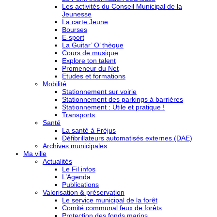
Les activités du Conseil Municipal de la
Jeunesse
La carte Jeune
Bourses
E-sport
La Guitar’ O’ thèque
Cours de musique
Explore ton talent
Promeneur du Net
Etudes et formations
Mobilité
Stationnement sur voirie
Stationnement des parkings à barrières
Stationnement : Utile et pratique !
Transports
Santé
La santé à Fréjus
Défibrillateurs automatisés externes (DAE)
Archives municipales
Ma ville
Actualités
Le Fil infos
L’Agenda
Publications
Valorisation & préservation
Le service municipal de la forêt
Comité communal feux de forêts
Protection des fonds marins