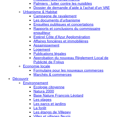
Palmiers : lutter contre les nuisibles
Dossier de demande d’aide à l’achat d’un VAE
Urbanisme & Habitat
Campagne de ravalement
Les documents d’urbanisme
Enquêtes publiques et concertations
Rapports et conclusions du commissaire
enquêteur
Estérel Côte d’Azur Agglomération
Affaires foncières et immobilières
Assainissement
Logement
Publications légales
Approbation du nouveau Règlement Local de
Publicité de Fréjus
Economie locale
Formulaire pour les nouveaux commerces
Marchés & commerces
Découvrir
Environnement
Ecologie citoyenne
Natura 2000
Base Nature François Léotard
Les plages
Les parcs et jardins
La forêt
Les étangs de Villepey
Villes et villages fleuris