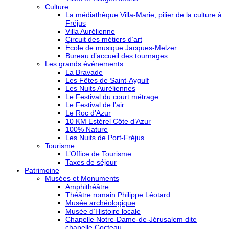
Culture
La médiathèque Villa-Marie, pilier de la culture à
Fréjus
Villa Aurélienne
Circuit des métiers d’art
École de musique Jacques-Melzer
Bureau d’accueil des tournages
Les grands événements
La Bravade
Les Fêtes de Saint-Aygulf
Les Nuits Auréliennes
Le Festival du court métrage
Le Festival de l’air
Le Roc d’Azur
10 KM Estérel Côte d’Azur
100% Nature
Les Nuits de Port-Fréjus
Tourisme
L’Office de Tourisme
Taxes de séjour
Patrimoine
Musées et Monuments
Amphithéâtre
Théâtre romain Philippe Léotard
Musée archéologique
Musée d’Histoire locale
Chapelle Notre-Dame-de-Jérusalem dite
chapelle Cocteau