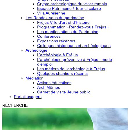
Crypte archéologique du vivier romain
Espace Patrimoine / Tour circulaire
Villa Aurélienne
Les Rendez-vous du patrimoine
Fréjus Ville d’art et d’Histoire
Programmation «Rendez-vous Fréjus»
Les manifestations du Patrimoine
Conférences
Expositions récentes
Colloques historiques et archéologiques
Archéologie
L’archéologie à Fréjus
L’archéologie préventive à Fréjus : mode
d’emploi
Les métiers de l’archéologie à Fréjus
Quelques chantiers récents
Médiation
Actions éducatives
ArchiMômes
Carnet de visite Jeune public
Portail usagers
RECHERCHE