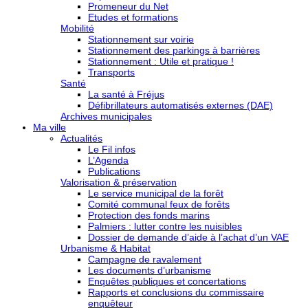
Promeneur du Net
Etudes et formations
Mobilité
Stationnement sur voirie
Stationnement des parkings à barrières
Stationnement : Utile et pratique !
Transports
Santé
La santé à Fréjus
Défibrillateurs automatisés externes (DAE)
Archives municipales
Ma ville
Actualités
Le Fil infos
L’Agenda
Publications
Valorisation & préservation
Le service municipal de la forêt
Comité communal feux de forêts
Protection des fonds marins
Palmiers : lutter contre les nuisibles
Dossier de demande d’aide à l’achat d’un VAE
Urbanisme & Habitat
Campagne de ravalement
Les documents d’urbanisme
Enquêtes publiques et concertations
Rapports et conclusions du commissaire
enquêteur