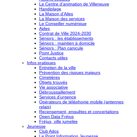
Le Centre d’animation de Villeneuve
Handiplage
La Maison d’Ailes
La Maison des services
Le Conseiller numérique
Aides
Contrat de Ville 2024-2030
Séniors : les établissements
Séniors : maintien à domicile
Séniors : Plan canicule
Point Justice
Contacts utiles
Infos pratiques
Entretien de la ville
Prévention des risques majeurs
Cimetières
Objets trouvés
Vie associative
Débroussaillement
Services d’urgence
Opérateurs de téléphonie mobile (antennes
relais)
Recensement, enquêtes et concertations
Open Data Fréjus
Fréjus, ville jumelée
Jeunesse
Club Ados
Le Point Information Jeunesse