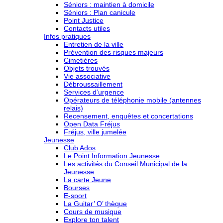
Séniors : maintien à domicile
Séniors : Plan canicule
Point Justice
Contacts utiles
Infos pratiques
Entretien de la ville
Prévention des risques majeurs
Cimetières
Objets trouvés
Vie associative
Débroussaillement
Services d’urgence
Opérateurs de téléphonie mobile (antennes
relais)
Recensement, enquêtes et concertations
Open Data Fréjus
Fréjus, ville jumelée
Jeunesse
Club Ados
Le Point Information Jeunesse
Les activités du Conseil Municipal de la
Jeunesse
La carte Jeune
Bourses
E-sport
La Guitar’ O’ thèque
Cours de musique
Explore ton talent