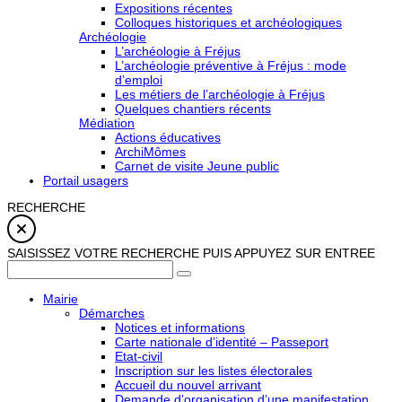
Expositions récentes
Colloques historiques et archéologiques
Archéologie
L’archéologie à Fréjus
L’archéologie préventive à Fréjus : mode
d’emploi
Les métiers de l’archéologie à Fréjus
Quelques chantiers récents
Médiation
Actions éducatives
ArchiMômes
Carnet de visite Jeune public
Portail usagers
RECHERCHE
SAISISSEZ VOTRE RECHERCHE PUIS APPUYEZ SUR ENTREE
Mairie
Démarches
Notices et informations
Carte nationale d’identité – Passeport
Etat-civil
Inscription sur les listes électorales
Accueil du nouvel arrivant
Demande d’organisation d’une manifestation