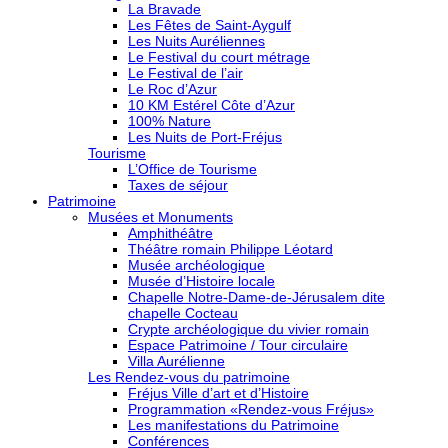
La Bravade
Les Fêtes de Saint-Aygulf
Les Nuits Auréliennes
Le Festival du court métrage
Le Festival de l’air
Le Roc d’Azur
10 KM Estérel Côte d’Azur
100% Nature
Les Nuits de Port-Fréjus
Tourisme
L’Office de Tourisme
Taxes de séjour
Patrimoine
Musées et Monuments
Amphithéâtre
Théâtre romain Philippe Léotard
Musée archéologique
Musée d’Histoire locale
Chapelle Notre-Dame-de-Jérusalem dite
chapelle Cocteau
Crypte archéologique du vivier romain
Espace Patrimoine / Tour circulaire
Villa Aurélienne
Les Rendez-vous du patrimoine
Fréjus Ville d’art et d’Histoire
Programmation «Rendez-vous Fréjus»
Les manifestations du Patrimoine
Conférences