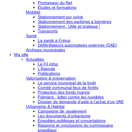
Promeneur du Net
Etudes et formations
Mobilité
Stationnement sur voirie
Stationnement des parkings à barrières
Stationnement : Utile et pratique !
Transports
Santé
La santé à Fréjus
Défibrillateurs automatisés externes (DAE)
Archives municipales
Ma ville
Actualités
Le Fil infos
L’Agenda
Publications
Valorisation & préservation
Le service municipal de la forêt
Comité communal feux de forêts
Protection des fonds marins
Palmiers : lutter contre les nuisibles
Dossier de demande d’aide à l’achat d’un VAE
Urbanisme & Habitat
Campagne de ravalement
Les documents d’urbanisme
Enquêtes publiques et concertations
Rapports et conclusions du commissaire
enquêteur