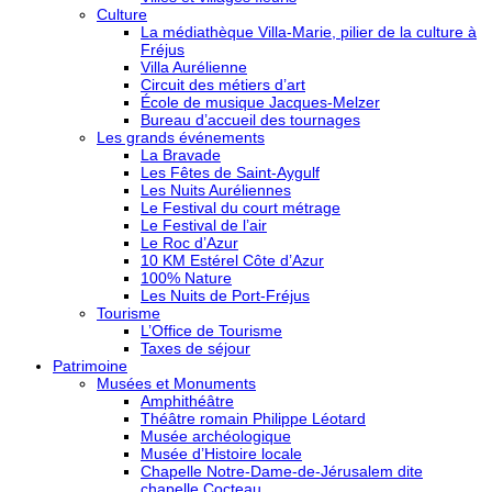
Culture
La médiathèque Villa-Marie, pilier de la culture à
Fréjus
Villa Aurélienne
Circuit des métiers d’art
École de musique Jacques-Melzer
Bureau d’accueil des tournages
Les grands événements
La Bravade
Les Fêtes de Saint-Aygulf
Les Nuits Auréliennes
Le Festival du court métrage
Le Festival de l’air
Le Roc d’Azur
10 KM Estérel Côte d’Azur
100% Nature
Les Nuits de Port-Fréjus
Tourisme
L’Office de Tourisme
Taxes de séjour
Patrimoine
Musées et Monuments
Amphithéâtre
Théâtre romain Philippe Léotard
Musée archéologique
Musée d’Histoire locale
Chapelle Notre-Dame-de-Jérusalem dite
chapelle Cocteau