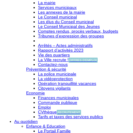
La mairie
Services municipaux
Les annexes de la mairie
Le Conseil municipal
Les élus du Conseil municipal
Le Conseil Municipal des Jeunes
Comptes rendus, procès verbaux, budgets
Tribunes d’expression des groupes
Arrêtés – Actes administratifs
Rapport d’activités 2023
Vie des quartiers
La Ville recrute !
OFFRES D'EMPLOI
Contactez-nous
Prévention & sécurité
La police municipale
La vidéoprotection
Opération tranquillité vacances
Citoyens vigilants
Economie
Finances municipales
Commande publique
Emploi
CVthèque
RECRUTEMENT
Tarifs et taxes des services publics
Au quotidien
Enfance & Education
Le Portail Famille