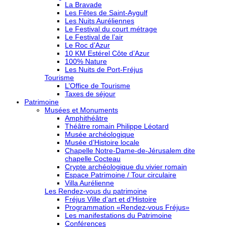
La Bravade
Les Fêtes de Saint-Aygulf
Les Nuits Auréliennes
Le Festival du court métrage
Le Festival de l’air
Le Roc d’Azur
10 KM Estérel Côte d’Azur
100% Nature
Les Nuits de Port-Fréjus
Tourisme
L’Office de Tourisme
Taxes de séjour
Patrimoine
Musées et Monuments
Amphithéâtre
Théâtre romain Philippe Léotard
Musée archéologique
Musée d’Histoire locale
Chapelle Notre-Dame-de-Jérusalem dite
chapelle Cocteau
Crypte archéologique du vivier romain
Espace Patrimoine / Tour circulaire
Villa Aurélienne
Les Rendez-vous du patrimoine
Fréjus Ville d’art et d’Histoire
Programmation «Rendez-vous Fréjus»
Les manifestations du Patrimoine
Conférences