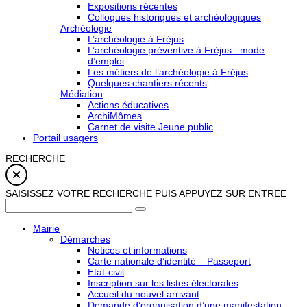
Expositions récentes
Colloques historiques et archéologiques
Archéologie
L’archéologie à Fréjus
L’archéologie préventive à Fréjus : mode
d’emploi
Les métiers de l’archéologie à Fréjus
Quelques chantiers récents
Médiation
Actions éducatives
ArchiMômes
Carnet de visite Jeune public
Portail usagers
RECHERCHE
SAISISSEZ VOTRE RECHERCHE PUIS APPUYEZ SUR ENTREE
Mairie
Démarches
Notices et informations
Carte nationale d’identité – Passeport
Etat-civil
Inscription sur les listes électorales
Accueil du nouvel arrivant
Demande d’organisation d’une manifestation