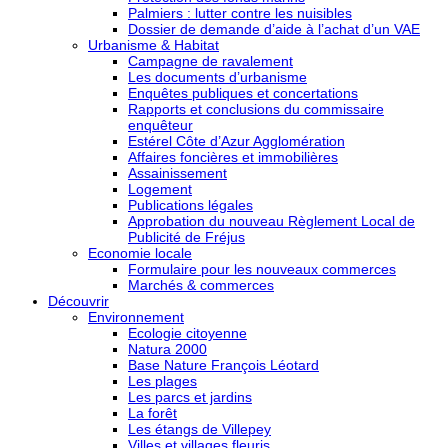
Palmiers : lutter contre les nuisibles
Dossier de demande d’aide à l’achat d’un VAE
Urbanisme & Habitat
Campagne de ravalement
Les documents d’urbanisme
Enquêtes publiques et concertations
Rapports et conclusions du commissaire
enquêteur
Estérel Côte d’Azur Agglomération
Affaires foncières et immobilières
Assainissement
Logement
Publications légales
Approbation du nouveau Règlement Local de
Publicité de Fréjus
Economie locale
Formulaire pour les nouveaux commerces
Marchés & commerces
Découvrir
Environnement
Ecologie citoyenne
Natura 2000
Base Nature François Léotard
Les plages
Les parcs et jardins
La forêt
Les étangs de Villepey
Villes et villages fleuris