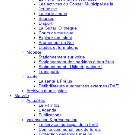
Les activités du Conseil Municipal de la
Jeunesse
La carte Jeune
Bourses
E-sport
La Guitar’ O’ thèque
Cours de musique
Explore ton talent
Promeneur du Net
Etudes et formations
Mobilité
Stationnement sur voirie
Stationnement des parkings à barrières
Stationnement : Utile et pratique !
Transports
Santé
La santé à Fréjus
Défibrillateurs automatisés externes (DAE)
Archives municipales
Ma ville
Actualités
Le Fil infos
L’Agenda
Publications
Valorisation & préservation
Le service municipal de la forêt
Comité communal feux de forêts
Protection des fonds marins