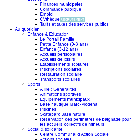
Finances municipales
Commande publique
Emploi
CVthèque
RECRUTEMENT
Tarifs et taxes des services publics
Au quotidien
Enfance & Education
Le Portail Famille
Petite Enfance (0-3 ans)
Enfance (3-12 ans)
Accueils périscolaires
Accueils de loisirs
Etablissements scolaires
Inscriptions scolaires
Restauration scolaire
Transports scolaires
Sports
A lire : Généralités
Animations sportives
Equipements municipaux
Base nautique Marc-Modena
Piscines
Skatepark Base nature
Réservation des périmètres de baignade pour
les accueils collectifs de mineurs
Social & solidarité
Centre Communal d’Action Sociale
Actions sociales