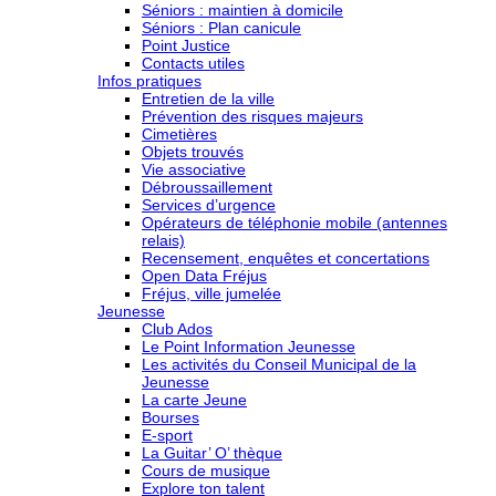
Séniors : maintien à domicile
Séniors : Plan canicule
Point Justice
Contacts utiles
Infos pratiques
Entretien de la ville
Prévention des risques majeurs
Cimetières
Objets trouvés
Vie associative
Débroussaillement
Services d’urgence
Opérateurs de téléphonie mobile (antennes
relais)
Recensement, enquêtes et concertations
Open Data Fréjus
Fréjus, ville jumelée
Jeunesse
Club Ados
Le Point Information Jeunesse
Les activités du Conseil Municipal de la
Jeunesse
La carte Jeune
Bourses
E-sport
La Guitar’ O’ thèque
Cours de musique
Explore ton talent