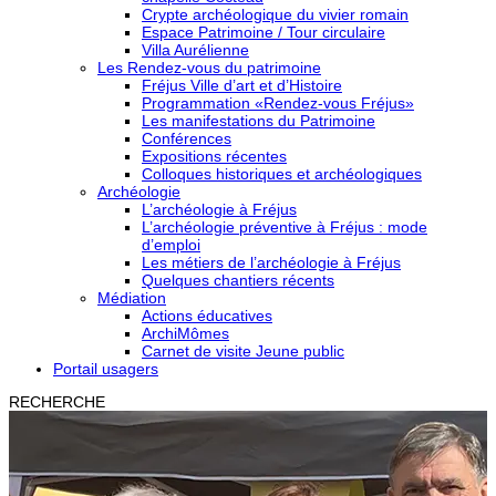
Crypte archéologique du vivier romain
Espace Patrimoine / Tour circulaire
Villa Aurélienne
Les Rendez-vous du patrimoine
Fréjus Ville d’art et d’Histoire
Programmation «Rendez-vous Fréjus»
Les manifestations du Patrimoine
Conférences
Expositions récentes
Colloques historiques et archéologiques
Archéologie
L’archéologie à Fréjus
L’archéologie préventive à Fréjus : mode
d’emploi
Les métiers de l’archéologie à Fréjus
Quelques chantiers récents
Médiation
Actions éducatives
ArchiMômes
Carnet de visite Jeune public
Portail usagers
RECHERCHE