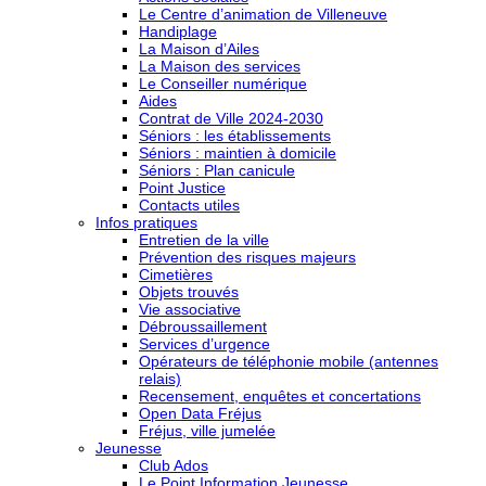
Le Centre d’animation de Villeneuve
Handiplage
La Maison d’Ailes
La Maison des services
Le Conseiller numérique
Aides
Contrat de Ville 2024-2030
Séniors : les établissements
Séniors : maintien à domicile
Séniors : Plan canicule
Point Justice
Contacts utiles
Infos pratiques
Entretien de la ville
Prévention des risques majeurs
Cimetières
Objets trouvés
Vie associative
Débroussaillement
Services d’urgence
Opérateurs de téléphonie mobile (antennes
relais)
Recensement, enquêtes et concertations
Open Data Fréjus
Fréjus, ville jumelée
Jeunesse
Club Ados
Le Point Information Jeunesse