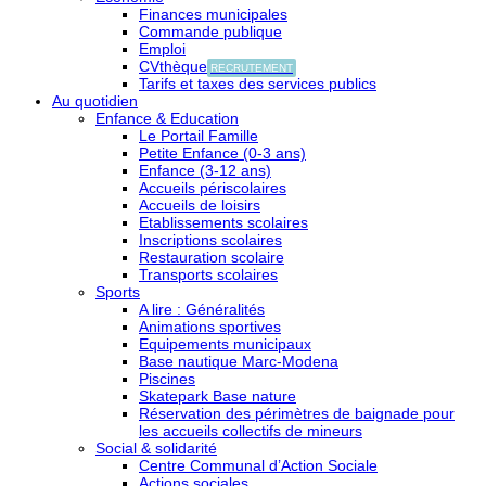
Finances municipales
Commande publique
Emploi
CVthèque
RECRUTEMENT
Tarifs et taxes des services publics
Au quotidien
Enfance & Education
Le Portail Famille
Petite Enfance (0-3 ans)
Enfance (3-12 ans)
Accueils périscolaires
Accueils de loisirs
Etablissements scolaires
Inscriptions scolaires
Restauration scolaire
Transports scolaires
Sports
A lire : Généralités
Animations sportives
Equipements municipaux
Base nautique Marc-Modena
Piscines
Skatepark Base nature
Réservation des périmètres de baignade pour
les accueils collectifs de mineurs
Social & solidarité
Centre Communal d’Action Sociale
Actions sociales