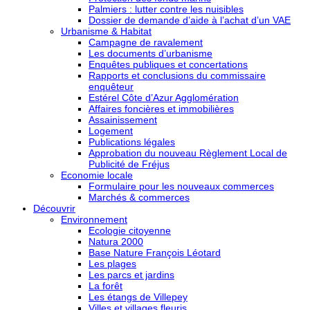
Palmiers : lutter contre les nuisibles
Dossier de demande d’aide à l’achat d’un VAE
Urbanisme & Habitat
Campagne de ravalement
Les documents d’urbanisme
Enquêtes publiques et concertations
Rapports et conclusions du commissaire
enquêteur
Estérel Côte d’Azur Agglomération
Affaires foncières et immobilières
Assainissement
Logement
Publications légales
Approbation du nouveau Règlement Local de
Publicité de Fréjus
Economie locale
Formulaire pour les nouveaux commerces
Marchés & commerces
Découvrir
Environnement
Ecologie citoyenne
Natura 2000
Base Nature François Léotard
Les plages
Les parcs et jardins
La forêt
Les étangs de Villepey
Villes et villages fleuris