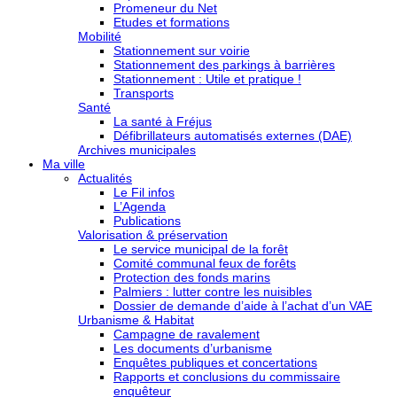
Promeneur du Net
Etudes et formations
Mobilité
Stationnement sur voirie
Stationnement des parkings à barrières
Stationnement : Utile et pratique !
Transports
Santé
La santé à Fréjus
Défibrillateurs automatisés externes (DAE)
Archives municipales
Ma ville
Actualités
Le Fil infos
L’Agenda
Publications
Valorisation & préservation
Le service municipal de la forêt
Comité communal feux de forêts
Protection des fonds marins
Palmiers : lutter contre les nuisibles
Dossier de demande d’aide à l’achat d’un VAE
Urbanisme & Habitat
Campagne de ravalement
Les documents d’urbanisme
Enquêtes publiques et concertations
Rapports et conclusions du commissaire
enquêteur