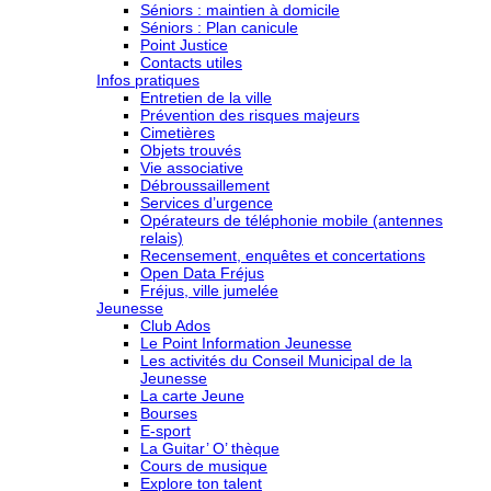
Séniors : maintien à domicile
Séniors : Plan canicule
Point Justice
Contacts utiles
Infos pratiques
Entretien de la ville
Prévention des risques majeurs
Cimetières
Objets trouvés
Vie associative
Débroussaillement
Services d’urgence
Opérateurs de téléphonie mobile (antennes
relais)
Recensement, enquêtes et concertations
Open Data Fréjus
Fréjus, ville jumelée
Jeunesse
Club Ados
Le Point Information Jeunesse
Les activités du Conseil Municipal de la
Jeunesse
La carte Jeune
Bourses
E-sport
La Guitar’ O’ thèque
Cours de musique
Explore ton talent