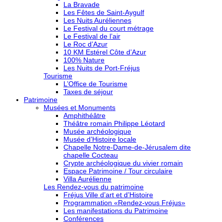
La Bravade
Les Fêtes de Saint-Aygulf
Les Nuits Auréliennes
Le Festival du court métrage
Le Festival de l’air
Le Roc d’Azur
10 KM Estérel Côte d’Azur
100% Nature
Les Nuits de Port-Fréjus
Tourisme
L’Office de Tourisme
Taxes de séjour
Patrimoine
Musées et Monuments
Amphithéâtre
Théâtre romain Philippe Léotard
Musée archéologique
Musée d’Histoire locale
Chapelle Notre-Dame-de-Jérusalem dite
chapelle Cocteau
Crypte archéologique du vivier romain
Espace Patrimoine / Tour circulaire
Villa Aurélienne
Les Rendez-vous du patrimoine
Fréjus Ville d’art et d’Histoire
Programmation «Rendez-vous Fréjus»
Les manifestations du Patrimoine
Conférences