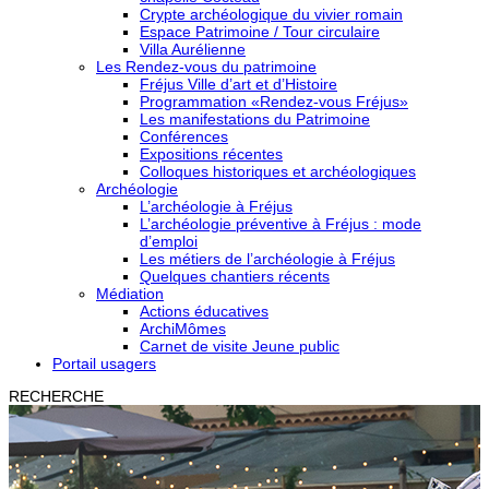
Crypte archéologique du vivier romain
Espace Patrimoine / Tour circulaire
Villa Aurélienne
Les Rendez-vous du patrimoine
Fréjus Ville d’art et d’Histoire
Programmation «Rendez-vous Fréjus»
Les manifestations du Patrimoine
Conférences
Expositions récentes
Colloques historiques et archéologiques
Archéologie
L’archéologie à Fréjus
L’archéologie préventive à Fréjus : mode
d’emploi
Les métiers de l’archéologie à Fréjus
Quelques chantiers récents
Médiation
Actions éducatives
ArchiMômes
Carnet de visite Jeune public
Portail usagers
RECHERCHE