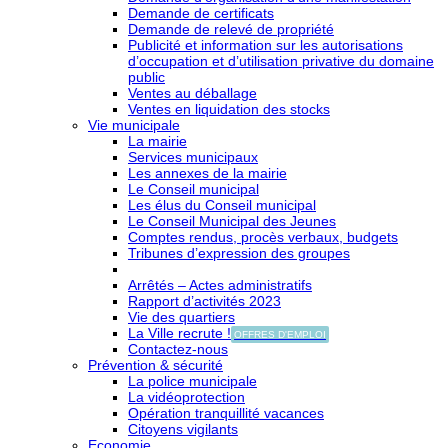
Demande de certificats
Demande de relevé de propriété
Publicité et information sur les autorisations
d’occupation et d’utilisation privative du domaine
public
Ventes au déballage
Ventes en liquidation des stocks
Vie municipale
La mairie
Services municipaux
Les annexes de la mairie
Le Conseil municipal
Les élus du Conseil municipal
Le Conseil Municipal des Jeunes
Comptes rendus, procès verbaux, budgets
Tribunes d’expression des groupes
Arrêtés – Actes administratifs
Rapport d’activités 2023
Vie des quartiers
La Ville recrute !
OFFRES D'EMPLOI
Contactez-nous
Prévention & sécurité
La police municipale
La vidéoprotection
Opération tranquillité vacances
Citoyens vigilants
Economie