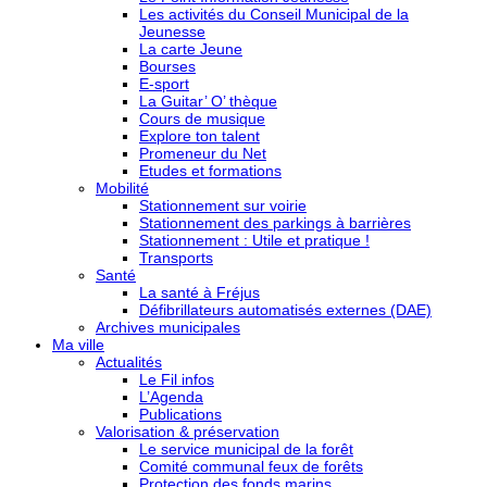
Les activités du Conseil Municipal de la
Jeunesse
La carte Jeune
Bourses
E-sport
La Guitar’ O’ thèque
Cours de musique
Explore ton talent
Promeneur du Net
Etudes et formations
Mobilité
Stationnement sur voirie
Stationnement des parkings à barrières
Stationnement : Utile et pratique !
Transports
Santé
La santé à Fréjus
Défibrillateurs automatisés externes (DAE)
Archives municipales
Ma ville
Actualités
Le Fil infos
L’Agenda
Publications
Valorisation & préservation
Le service municipal de la forêt
Comité communal feux de forêts
Protection des fonds marins