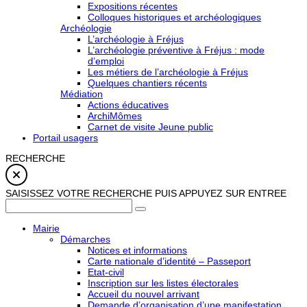
Expositions récentes
Colloques historiques et archéologiques
Archéologie
L’archéologie à Fréjus
L’archéologie préventive à Fréjus : mode
d’emploi
Les métiers de l’archéologie à Fréjus
Quelques chantiers récents
Médiation
Actions éducatives
ArchiMômes
Carnet de visite Jeune public
Portail usagers
RECHERCHE
SAISISSEZ VOTRE RECHERCHE PUIS APPUYEZ SUR ENTREE
Mairie
Démarches
Notices et informations
Carte nationale d’identité – Passeport
Etat-civil
Inscription sur les listes électorales
Accueil du nouvel arrivant
Demande d’organisation d’une manifestation