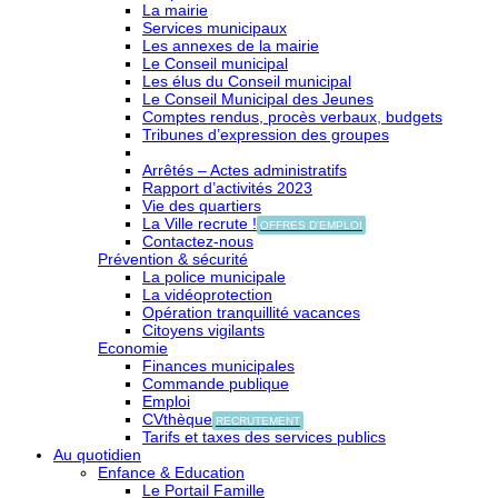
La mairie
Services municipaux
Les annexes de la mairie
Le Conseil municipal
Les élus du Conseil municipal
Le Conseil Municipal des Jeunes
Comptes rendus, procès verbaux, budgets
Tribunes d’expression des groupes
Arrêtés – Actes administratifs
Rapport d’activités 2023
Vie des quartiers
La Ville recrute !
OFFRES D'EMPLOI
Contactez-nous
Prévention & sécurité
La police municipale
La vidéoprotection
Opération tranquillité vacances
Citoyens vigilants
Economie
Finances municipales
Commande publique
Emploi
CVthèque
RECRUTEMENT
Tarifs et taxes des services publics
Au quotidien
Enfance & Education
Le Portail Famille