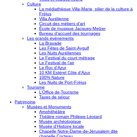
Culture
La médiathèque Villa-Marie, pilier de la culture à
Fréjus
Villa Aurélienne
Circuit des métiers d’art
École de musique Jacques-Melzer
Bureau d’accueil des tournages
Les grands événements
La Bravade
Les Fêtes de Saint-Aygulf
Les Nuits Auréliennes
Le Festival du court métrage
Le Festival de l’air
Le Roc d’Azur
10 KM Estérel Côte d’Azur
100% Nature
Les Nuits de Port-Fréjus
Tourisme
L’Office de Tourisme
Taxes de séjour
Patrimoine
Musées et Monuments
Amphithéâtre
Théâtre romain Philippe Léotard
Musée archéologique
Musée d’Histoire locale
Chapelle Notre-Dame-de-Jérusalem dite
chapelle Cocteau