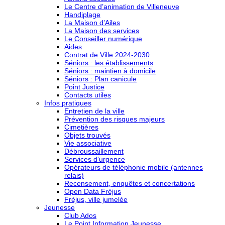
Le Centre d’animation de Villeneuve
Handiplage
La Maison d’Ailes
La Maison des services
Le Conseiller numérique
Aides
Contrat de Ville 2024-2030
Séniors : les établissements
Séniors : maintien à domicile
Séniors : Plan canicule
Point Justice
Contacts utiles
Infos pratiques
Entretien de la ville
Prévention des risques majeurs
Cimetières
Objets trouvés
Vie associative
Débroussaillement
Services d’urgence
Opérateurs de téléphonie mobile (antennes
relais)
Recensement, enquêtes et concertations
Open Data Fréjus
Fréjus, ville jumelée
Jeunesse
Club Ados
Le Point Information Jeunesse