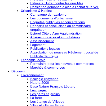
Palmiers : lutter contre les nuisibles
Dossier de demande d’aide à l’achat d’un VAE
Urbanisme & Habitat
Campagne de ravalement
Les documents d’urbanisme
Enquêtes publiques et concertations
Rapports et conclusions du commissaire
enquêteur
Estérel Côte d’Azur Agglomération
Affaires foncières et immobilières
Assainissement
Logement
Publications légales
Approbation du nouveau Règlement Local de
Publicité de Fréjus
Economie locale
Formulaire pour les nouveaux commerces
Marchés & commerces
Découvrir
Environnement
Ecologie citoyenne
Natura 2000
Base Nature François Léotard
Les plages
Les parcs et jardins
La forêt
Les étangs de Villepey
Villes et villages fleuris