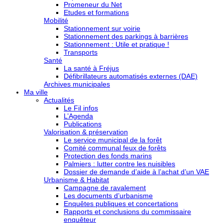
Promeneur du Net
Etudes et formations
Mobilité
Stationnement sur voirie
Stationnement des parkings à barrières
Stationnement : Utile et pratique !
Transports
Santé
La santé à Fréjus
Défibrillateurs automatisés externes (DAE)
Archives municipales
Ma ville
Actualités
Le Fil infos
L’Agenda
Publications
Valorisation & préservation
Le service municipal de la forêt
Comité communal feux de forêts
Protection des fonds marins
Palmiers : lutter contre les nuisibles
Dossier de demande d’aide à l’achat d’un VAE
Urbanisme & Habitat
Campagne de ravalement
Les documents d’urbanisme
Enquêtes publiques et concertations
Rapports et conclusions du commissaire
enquêteur