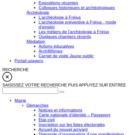
Expositions récentes
Colloques historiques et archéologiques
Archéologie
L’archéologie à Fréjus
L’archéologie préventive à Fréjus : mode
d’emploi
Les métiers de l’archéologie à Fréjus
Quelques chantiers récents
Médiation
Actions éducatives
ArchiMômes
Carnet de visite Jeune public
Portail usagers
RECHERCHE
SAISISSEZ VOTRE RECHERCHE PUIS APPUYEZ SUR ENTREE
Mairie
Démarches
Notices et informations
Carte nationale d’identité – Passeport
Etat-civil
Inscription sur les listes électorales
Accueil du nouvel arrivant
Demande d’organisation d’une manifestation