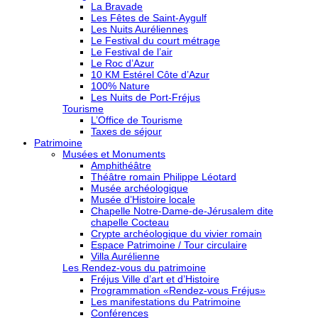
La Bravade
Les Fêtes de Saint-Aygulf
Les Nuits Auréliennes
Le Festival du court métrage
Le Festival de l’air
Le Roc d’Azur
10 KM Estérel Côte d’Azur
100% Nature
Les Nuits de Port-Fréjus
Tourisme
L’Office de Tourisme
Taxes de séjour
Patrimoine
Musées et Monuments
Amphithéâtre
Théâtre romain Philippe Léotard
Musée archéologique
Musée d’Histoire locale
Chapelle Notre-Dame-de-Jérusalem dite
chapelle Cocteau
Crypte archéologique du vivier romain
Espace Patrimoine / Tour circulaire
Villa Aurélienne
Les Rendez-vous du patrimoine
Fréjus Ville d’art et d’Histoire
Programmation «Rendez-vous Fréjus»
Les manifestations du Patrimoine
Conférences