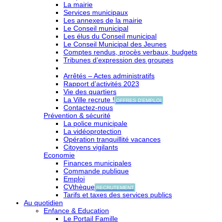
La mairie
Services municipaux
Les annexes de la mairie
Le Conseil municipal
Les élus du Conseil municipal
Le Conseil Municipal des Jeunes
Comptes rendus, procès verbaux, budgets
Tribunes d’expression des groupes
Arrêtés – Actes administratifs
Rapport d’activités 2023
Vie des quartiers
La Ville recrute !
OFFRES D'EMPLOI
Contactez-nous
Prévention & sécurité
La police municipale
La vidéoprotection
Opération tranquillité vacances
Citoyens vigilants
Economie
Finances municipales
Commande publique
Emploi
CVthèque
RECRUTEMENT
Tarifs et taxes des services publics
Au quotidien
Enfance & Education
Le Portail Famille