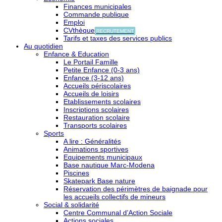
Finances municipales
Commande publique
Emploi
CVthèque
RECRUTEMENT
Tarifs et taxes des services publics
Au quotidien
Enfance & Education
Le Portail Famille
Petite Enfance (0-3 ans)
Enfance (3-12 ans)
Accueils périscolaires
Accueils de loisirs
Etablissements scolaires
Inscriptions scolaires
Restauration scolaire
Transports scolaires
Sports
A lire : Généralités
Animations sportives
Equipements municipaux
Base nautique Marc-Modena
Piscines
Skatepark Base nature
Réservation des périmètres de baignade pour
les accueils collectifs de mineurs
Social & solidarité
Centre Communal d’Action Sociale
Actions sociales