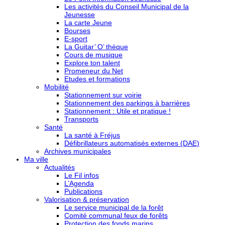
Les activités du Conseil Municipal de la
Jeunesse
La carte Jeune
Bourses
E-sport
La Guitar’ O’ thèque
Cours de musique
Explore ton talent
Promeneur du Net
Etudes et formations
Mobilité
Stationnement sur voirie
Stationnement des parkings à barrières
Stationnement : Utile et pratique !
Transports
Santé
La santé à Fréjus
Défibrillateurs automatisés externes (DAE)
Archives municipales
Ma ville
Actualités
Le Fil infos
L’Agenda
Publications
Valorisation & préservation
Le service municipal de la forêt
Comité communal feux de forêts
Protection des fonds marins