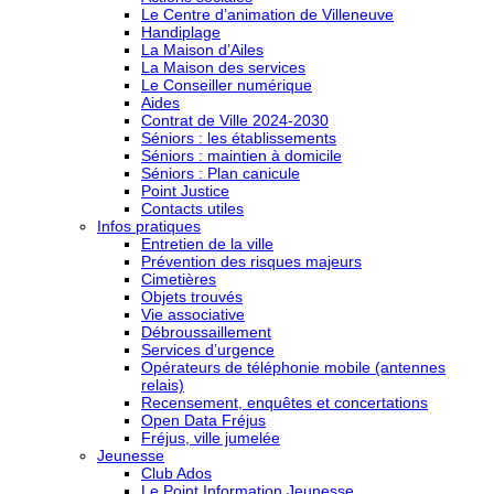
Le Centre d’animation de Villeneuve
Handiplage
La Maison d’Ailes
La Maison des services
Le Conseiller numérique
Aides
Contrat de Ville 2024-2030
Séniors : les établissements
Séniors : maintien à domicile
Séniors : Plan canicule
Point Justice
Contacts utiles
Infos pratiques
Entretien de la ville
Prévention des risques majeurs
Cimetières
Objets trouvés
Vie associative
Débroussaillement
Services d’urgence
Opérateurs de téléphonie mobile (antennes
relais)
Recensement, enquêtes et concertations
Open Data Fréjus
Fréjus, ville jumelée
Jeunesse
Club Ados
Le Point Information Jeunesse