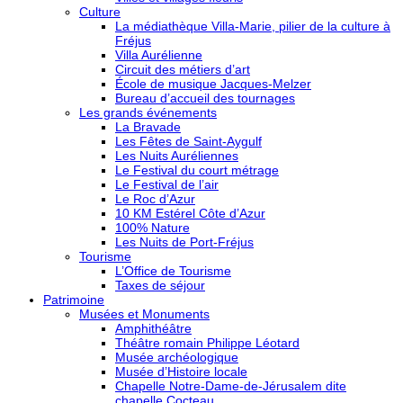
Culture
La médiathèque Villa-Marie, pilier de la culture à
Fréjus
Villa Aurélienne
Circuit des métiers d’art
École de musique Jacques-Melzer
Bureau d’accueil des tournages
Les grands événements
La Bravade
Les Fêtes de Saint-Aygulf
Les Nuits Auréliennes
Le Festival du court métrage
Le Festival de l’air
Le Roc d’Azur
10 KM Estérel Côte d’Azur
100% Nature
Les Nuits de Port-Fréjus
Tourisme
L’Office de Tourisme
Taxes de séjour
Patrimoine
Musées et Monuments
Amphithéâtre
Théâtre romain Philippe Léotard
Musée archéologique
Musée d’Histoire locale
Chapelle Notre-Dame-de-Jérusalem dite
chapelle Cocteau