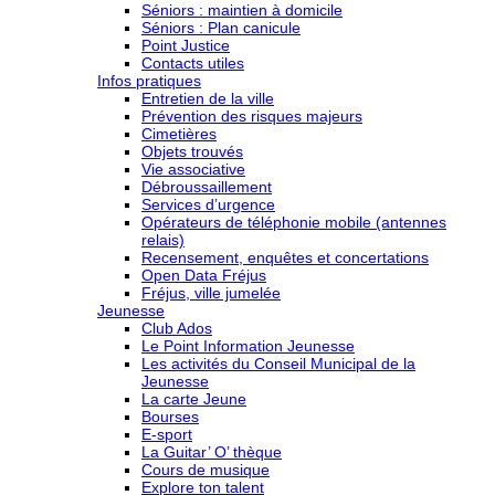
Séniors : maintien à domicile
Séniors : Plan canicule
Point Justice
Contacts utiles
Infos pratiques
Entretien de la ville
Prévention des risques majeurs
Cimetières
Objets trouvés
Vie associative
Débroussaillement
Services d’urgence
Opérateurs de téléphonie mobile (antennes
relais)
Recensement, enquêtes et concertations
Open Data Fréjus
Fréjus, ville jumelée
Jeunesse
Club Ados
Le Point Information Jeunesse
Les activités du Conseil Municipal de la
Jeunesse
La carte Jeune
Bourses
E-sport
La Guitar’ O’ thèque
Cours de musique
Explore ton talent