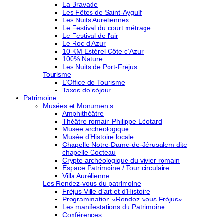
La Bravade
Les Fêtes de Saint-Aygulf
Les Nuits Auréliennes
Le Festival du court métrage
Le Festival de l’air
Le Roc d’Azur
10 KM Estérel Côte d’Azur
100% Nature
Les Nuits de Port-Fréjus
Tourisme
L’Office de Tourisme
Taxes de séjour
Patrimoine
Musées et Monuments
Amphithéâtre
Théâtre romain Philippe Léotard
Musée archéologique
Musée d’Histoire locale
Chapelle Notre-Dame-de-Jérusalem dite
chapelle Cocteau
Crypte archéologique du vivier romain
Espace Patrimoine / Tour circulaire
Villa Aurélienne
Les Rendez-vous du patrimoine
Fréjus Ville d’art et d’Histoire
Programmation «Rendez-vous Fréjus»
Les manifestations du Patrimoine
Conférences