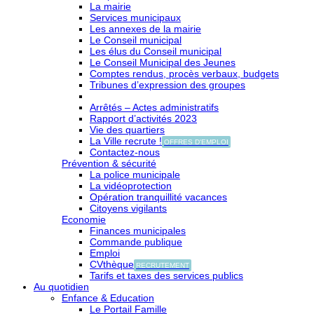
La mairie
Services municipaux
Les annexes de la mairie
Le Conseil municipal
Les élus du Conseil municipal
Le Conseil Municipal des Jeunes
Comptes rendus, procès verbaux, budgets
Tribunes d’expression des groupes
Arrêtés – Actes administratifs
Rapport d’activités 2023
Vie des quartiers
La Ville recrute !
OFFRES D'EMPLOI
Contactez-nous
Prévention & sécurité
La police municipale
La vidéoprotection
Opération tranquillité vacances
Citoyens vigilants
Economie
Finances municipales
Commande publique
Emploi
CVthèque
RECRUTEMENT
Tarifs et taxes des services publics
Au quotidien
Enfance & Education
Le Portail Famille