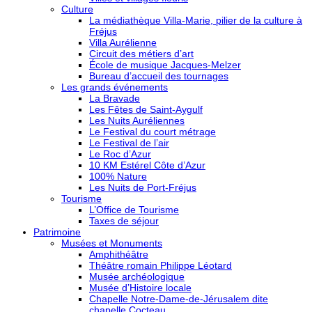
Culture
La médiathèque Villa-Marie, pilier de la culture à
Fréjus
Villa Aurélienne
Circuit des métiers d’art
École de musique Jacques-Melzer
Bureau d’accueil des tournages
Les grands événements
La Bravade
Les Fêtes de Saint-Aygulf
Les Nuits Auréliennes
Le Festival du court métrage
Le Festival de l’air
Le Roc d’Azur
10 KM Estérel Côte d’Azur
100% Nature
Les Nuits de Port-Fréjus
Tourisme
L’Office de Tourisme
Taxes de séjour
Patrimoine
Musées et Monuments
Amphithéâtre
Théâtre romain Philippe Léotard
Musée archéologique
Musée d’Histoire locale
Chapelle Notre-Dame-de-Jérusalem dite
chapelle Cocteau