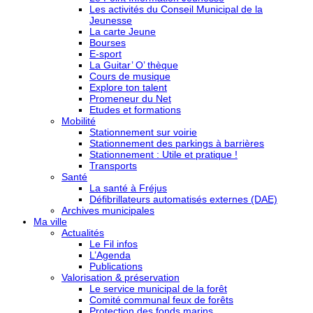
Les activités du Conseil Municipal de la
Jeunesse
La carte Jeune
Bourses
E-sport
La Guitar’ O’ thèque
Cours de musique
Explore ton talent
Promeneur du Net
Etudes et formations
Mobilité
Stationnement sur voirie
Stationnement des parkings à barrières
Stationnement : Utile et pratique !
Transports
Santé
La santé à Fréjus
Défibrillateurs automatisés externes (DAE)
Archives municipales
Ma ville
Actualités
Le Fil infos
L’Agenda
Publications
Valorisation & préservation
Le service municipal de la forêt
Comité communal feux de forêts
Protection des fonds marins