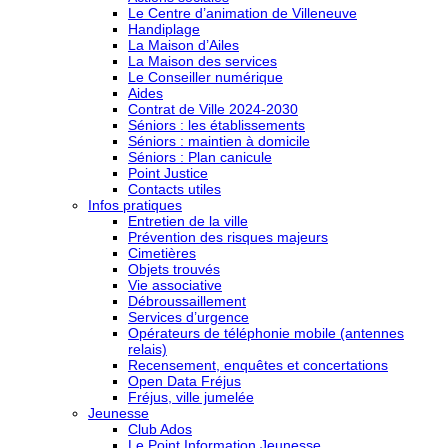
Le Centre d’animation de Villeneuve
Handiplage
La Maison d’Ailes
La Maison des services
Le Conseiller numérique
Aides
Contrat de Ville 2024-2030
Séniors : les établissements
Séniors : maintien à domicile
Séniors : Plan canicule
Point Justice
Contacts utiles
Infos pratiques
Entretien de la ville
Prévention des risques majeurs
Cimetières
Objets trouvés
Vie associative
Débroussaillement
Services d’urgence
Opérateurs de téléphonie mobile (antennes
relais)
Recensement, enquêtes et concertations
Open Data Fréjus
Fréjus, ville jumelée
Jeunesse
Club Ados
Le Point Information Jeunesse