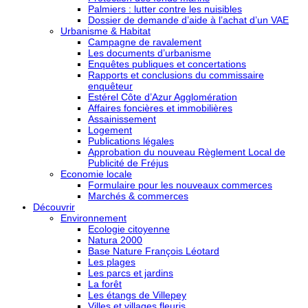
Palmiers : lutter contre les nuisibles
Dossier de demande d’aide à l’achat d’un VAE
Urbanisme & Habitat
Campagne de ravalement
Les documents d’urbanisme
Enquêtes publiques et concertations
Rapports et conclusions du commissaire
enquêteur
Estérel Côte d’Azur Agglomération
Affaires foncières et immobilières
Assainissement
Logement
Publications légales
Approbation du nouveau Règlement Local de
Publicité de Fréjus
Economie locale
Formulaire pour les nouveaux commerces
Marchés & commerces
Découvrir
Environnement
Ecologie citoyenne
Natura 2000
Base Nature François Léotard
Les plages
Les parcs et jardins
La forêt
Les étangs de Villepey
Villes et villages fleuris