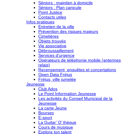
Séniors : maintien à domicile
Séniors : Plan canicule
Point Justice
Contacts utiles
Infos pratiques
Entretien de la ville
Prévention des risques majeurs
Cimetières
Objets trouvés
Vie associative
Débroussaillement
Services d’urgence
Opérateurs de téléphonie mobile (antennes
relais)
Recensement, enquêtes et concertations
Open Data Fréjus
Fréjus, ville jumelée
Jeunesse
Club Ados
Le Point Information Jeunesse
Les activités du Conseil Municipal de la
Jeunesse
La carte Jeune
Bourses
E-sport
La Guitar’ O’ thèque
Cours de musique
Explore ton talent