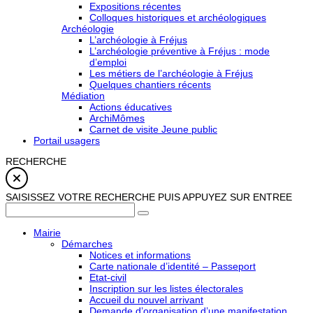
Expositions récentes
Colloques historiques et archéologiques
Archéologie
L’archéologie à Fréjus
L’archéologie préventive à Fréjus : mode
d’emploi
Les métiers de l’archéologie à Fréjus
Quelques chantiers récents
Médiation
Actions éducatives
ArchiMômes
Carnet de visite Jeune public
Portail usagers
RECHERCHE
SAISISSEZ VOTRE RECHERCHE PUIS APPUYEZ SUR ENTREE
Mairie
Démarches
Notices et informations
Carte nationale d’identité – Passeport
Etat-civil
Inscription sur les listes électorales
Accueil du nouvel arrivant
Demande d’organisation d’une manifestation