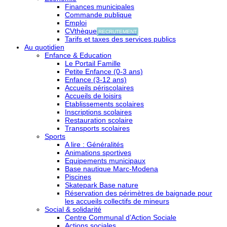
Finances municipales
Commande publique
Emploi
CVthèque
RECRUTEMENT
Tarifs et taxes des services publics
Au quotidien
Enfance & Education
Le Portail Famille
Petite Enfance (0-3 ans)
Enfance (3-12 ans)
Accueils périscolaires
Accueils de loisirs
Etablissements scolaires
Inscriptions scolaires
Restauration scolaire
Transports scolaires
Sports
A lire : Généralités
Animations sportives
Equipements municipaux
Base nautique Marc-Modena
Piscines
Skatepark Base nature
Réservation des périmètres de baignade pour
les accueils collectifs de mineurs
Social & solidarité
Centre Communal d’Action Sociale
Actions sociales