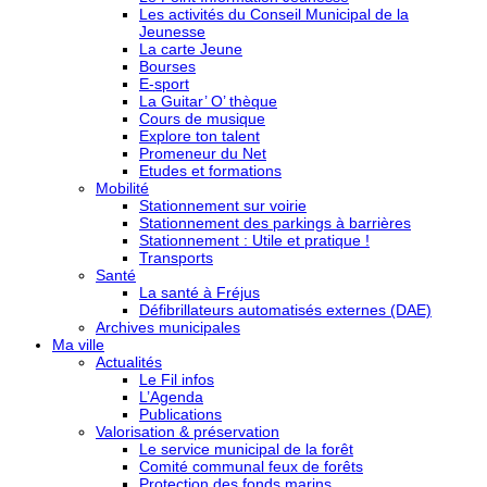
Les activités du Conseil Municipal de la
Jeunesse
La carte Jeune
Bourses
E-sport
La Guitar’ O’ thèque
Cours de musique
Explore ton talent
Promeneur du Net
Etudes et formations
Mobilité
Stationnement sur voirie
Stationnement des parkings à barrières
Stationnement : Utile et pratique !
Transports
Santé
La santé à Fréjus
Défibrillateurs automatisés externes (DAE)
Archives municipales
Ma ville
Actualités
Le Fil infos
L’Agenda
Publications
Valorisation & préservation
Le service municipal de la forêt
Comité communal feux de forêts
Protection des fonds marins