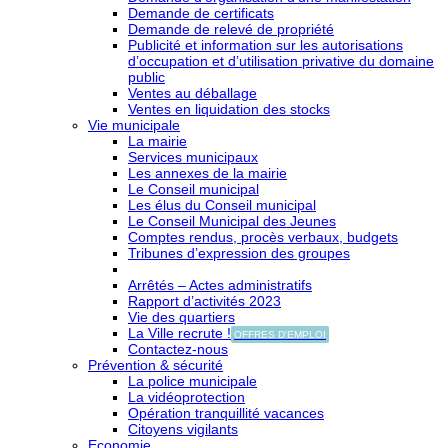
Demande de certificats
Demande de relevé de propriété
Publicité et information sur les autorisations
d’occupation et d’utilisation privative du domaine
public
Ventes au déballage
Ventes en liquidation des stocks
Vie municipale
La mairie
Services municipaux
Les annexes de la mairie
Le Conseil municipal
Les élus du Conseil municipal
Le Conseil Municipal des Jeunes
Comptes rendus, procès verbaux, budgets
Tribunes d’expression des groupes
Arrêtés – Actes administratifs
Rapport d’activités 2023
Vie des quartiers
La Ville recrute !
OFFRES D'EMPLOI
Contactez-nous
Prévention & sécurité
La police municipale
La vidéoprotection
Opération tranquillité vacances
Citoyens vigilants
Economie