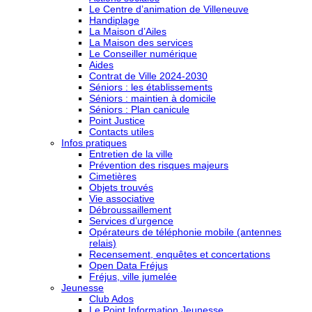
Le Centre d’animation de Villeneuve
Handiplage
La Maison d’Ailes
La Maison des services
Le Conseiller numérique
Aides
Contrat de Ville 2024-2030
Séniors : les établissements
Séniors : maintien à domicile
Séniors : Plan canicule
Point Justice
Contacts utiles
Infos pratiques
Entretien de la ville
Prévention des risques majeurs
Cimetières
Objets trouvés
Vie associative
Débroussaillement
Services d’urgence
Opérateurs de téléphonie mobile (antennes
relais)
Recensement, enquêtes et concertations
Open Data Fréjus
Fréjus, ville jumelée
Jeunesse
Club Ados
Le Point Information Jeunesse