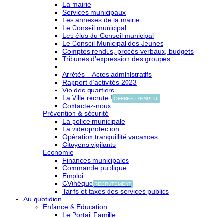
La mairie
Services municipaux
Les annexes de la mairie
Le Conseil municipal
Les élus du Conseil municipal
Le Conseil Municipal des Jeunes
Comptes rendus, procès verbaux, budgets
Tribunes d’expression des groupes
Arrêtés – Actes administratifs
Rapport d’activités 2023
Vie des quartiers
La Ville recrute !
OFFRES D'EMPLOI
Contactez-nous
Prévention & sécurité
La police municipale
La vidéoprotection
Opération tranquillité vacances
Citoyens vigilants
Economie
Finances municipales
Commande publique
Emploi
CVthèque
RECRUTEMENT
Tarifs et taxes des services publics
Au quotidien
Enfance & Education
Le Portail Famille