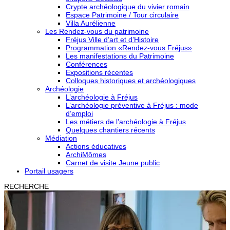
Crypte archéologique du vivier romain
Espace Patrimoine / Tour circulaire
Villa Aurélienne
Les Rendez-vous du patrimoine
Fréjus Ville d’art et d’Histoire
Programmation «Rendez-vous Fréjus»
Les manifestations du Patrimoine
Conférences
Expositions récentes
Colloques historiques et archéologiques
Archéologie
L’archéologie à Fréjus
L’archéologie préventive à Fréjus : mode
d’emploi
Les métiers de l’archéologie à Fréjus
Quelques chantiers récents
Médiation
Actions éducatives
ArchiMômes
Carnet de visite Jeune public
Portail usagers
RECHERCHE