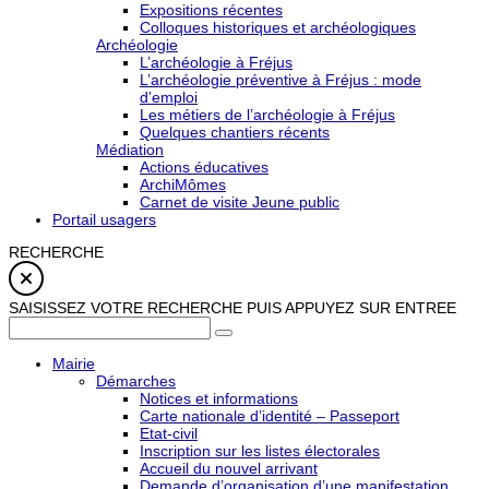
Expositions récentes
Colloques historiques et archéologiques
Archéologie
L’archéologie à Fréjus
L’archéologie préventive à Fréjus : mode
d’emploi
Les métiers de l’archéologie à Fréjus
Quelques chantiers récents
Médiation
Actions éducatives
ArchiMômes
Carnet de visite Jeune public
Portail usagers
RECHERCHE
SAISISSEZ VOTRE RECHERCHE PUIS APPUYEZ SUR ENTREE
Mairie
Démarches
Notices et informations
Carte nationale d’identité – Passeport
Etat-civil
Inscription sur les listes électorales
Accueil du nouvel arrivant
Demande d’organisation d’une manifestation