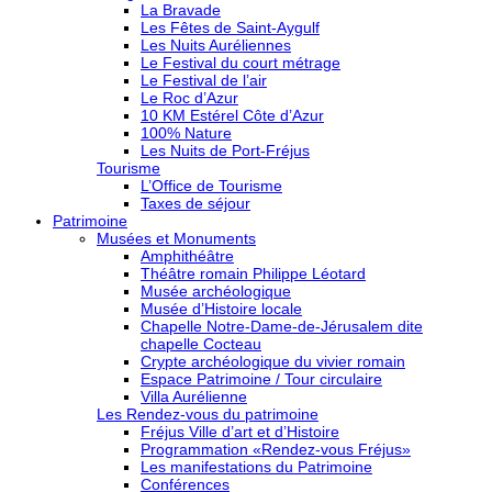
La Bravade
Les Fêtes de Saint-Aygulf
Les Nuits Auréliennes
Le Festival du court métrage
Le Festival de l’air
Le Roc d’Azur
10 KM Estérel Côte d’Azur
100% Nature
Les Nuits de Port-Fréjus
Tourisme
L’Office de Tourisme
Taxes de séjour
Patrimoine
Musées et Monuments
Amphithéâtre
Théâtre romain Philippe Léotard
Musée archéologique
Musée d’Histoire locale
Chapelle Notre-Dame-de-Jérusalem dite
chapelle Cocteau
Crypte archéologique du vivier romain
Espace Patrimoine / Tour circulaire
Villa Aurélienne
Les Rendez-vous du patrimoine
Fréjus Ville d’art et d’Histoire
Programmation «Rendez-vous Fréjus»
Les manifestations du Patrimoine
Conférences