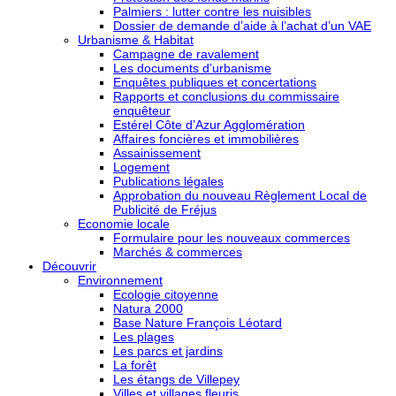
Palmiers : lutter contre les nuisibles
Dossier de demande d’aide à l’achat d’un VAE
Urbanisme & Habitat
Campagne de ravalement
Les documents d’urbanisme
Enquêtes publiques et concertations
Rapports et conclusions du commissaire
enquêteur
Estérel Côte d’Azur Agglomération
Affaires foncières et immobilières
Assainissement
Logement
Publications légales
Approbation du nouveau Règlement Local de
Publicité de Fréjus
Economie locale
Formulaire pour les nouveaux commerces
Marchés & commerces
Découvrir
Environnement
Ecologie citoyenne
Natura 2000
Base Nature François Léotard
Les plages
Les parcs et jardins
La forêt
Les étangs de Villepey
Villes et villages fleuris