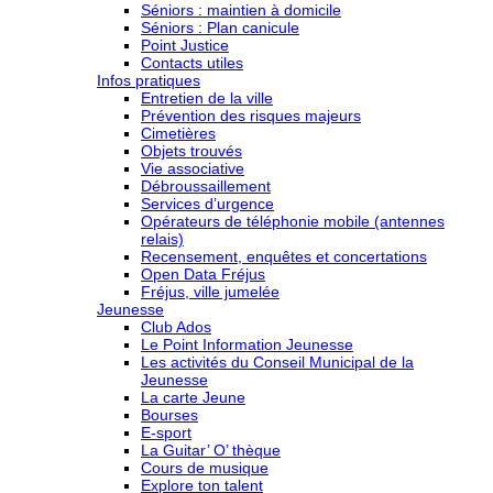
Séniors : maintien à domicile
Séniors : Plan canicule
Point Justice
Contacts utiles
Infos pratiques
Entretien de la ville
Prévention des risques majeurs
Cimetières
Objets trouvés
Vie associative
Débroussaillement
Services d’urgence
Opérateurs de téléphonie mobile (antennes
relais)
Recensement, enquêtes et concertations
Open Data Fréjus
Fréjus, ville jumelée
Jeunesse
Club Ados
Le Point Information Jeunesse
Les activités du Conseil Municipal de la
Jeunesse
La carte Jeune
Bourses
E-sport
La Guitar’ O’ thèque
Cours de musique
Explore ton talent