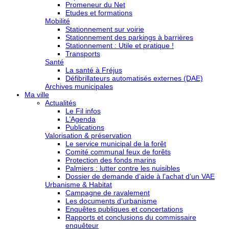
Promeneur du Net
Etudes et formations
Mobilité
Stationnement sur voirie
Stationnement des parkings à barrières
Stationnement : Utile et pratique !
Transports
Santé
La santé à Fréjus
Défibrillateurs automatisés externes (DAE)
Archives municipales
Ma ville
Actualités
Le Fil infos
L’Agenda
Publications
Valorisation & préservation
Le service municipal de la forêt
Comité communal feux de forêts
Protection des fonds marins
Palmiers : lutter contre les nuisibles
Dossier de demande d’aide à l’achat d’un VAE
Urbanisme & Habitat
Campagne de ravalement
Les documents d’urbanisme
Enquêtes publiques et concertations
Rapports et conclusions du commissaire
enquêteur