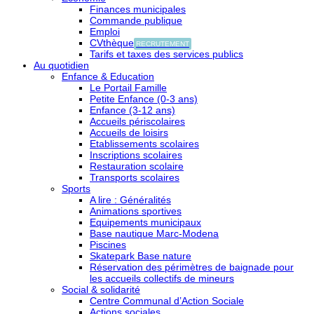
Finances municipales
Commande publique
Emploi
CVthèque
RECRUTEMENT
Tarifs et taxes des services publics
Au quotidien
Enfance & Education
Le Portail Famille
Petite Enfance (0-3 ans)
Enfance (3-12 ans)
Accueils périscolaires
Accueils de loisirs
Etablissements scolaires
Inscriptions scolaires
Restauration scolaire
Transports scolaires
Sports
A lire : Généralités
Animations sportives
Equipements municipaux
Base nautique Marc-Modena
Piscines
Skatepark Base nature
Réservation des périmètres de baignade pour
les accueils collectifs de mineurs
Social & solidarité
Centre Communal d’Action Sociale
Actions sociales