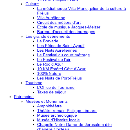
Culture
La médiathèque Villa-Marie, pilier de la culture à
Fréjus
Villa Aurélienne
Circuit des métiers d’art
École de musique Jacques-Melzer
Bureau d’accueil des tournages
Les grands événements
La Bravade
Les Fêtes de Saint-Aygulf
Les Nuits Auréliennes
Le Festival du court métrage
Le Festival de l’air
Le Roc d’Azur
10 KM Estérel Côte d’Azur
100% Nature
Les Nuits de Port-Fréjus
Tourisme
L’Office de Tourisme
Taxes de séjour
Patrimoine
Musées et Monuments
Amphithéâtre
Théâtre romain Philippe Léotard
Musée archéologique
Musée d’Histoire locale
Chapelle Notre-Dame-de-Jérusalem dite
chapelle Cocteau