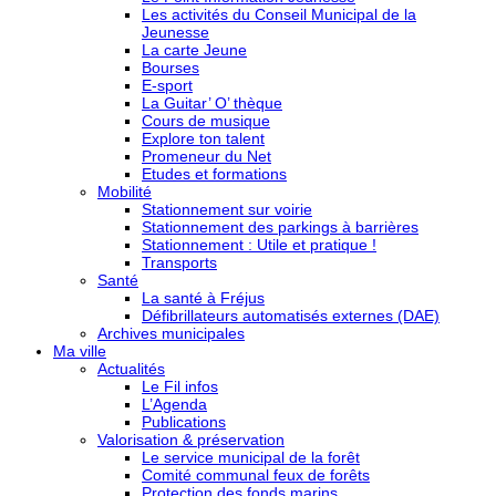
Les activités du Conseil Municipal de la
Jeunesse
La carte Jeune
Bourses
E-sport
La Guitar’ O’ thèque
Cours de musique
Explore ton talent
Promeneur du Net
Etudes et formations
Mobilité
Stationnement sur voirie
Stationnement des parkings à barrières
Stationnement : Utile et pratique !
Transports
Santé
La santé à Fréjus
Défibrillateurs automatisés externes (DAE)
Archives municipales
Ma ville
Actualités
Le Fil infos
L’Agenda
Publications
Valorisation & préservation
Le service municipal de la forêt
Comité communal feux de forêts
Protection des fonds marins