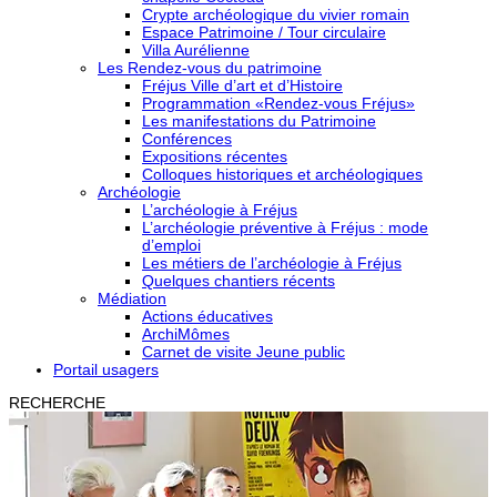
Crypte archéologique du vivier romain
Espace Patrimoine / Tour circulaire
Villa Aurélienne
Les Rendez-vous du patrimoine
Fréjus Ville d’art et d’Histoire
Programmation «Rendez-vous Fréjus»
Les manifestations du Patrimoine
Conférences
Expositions récentes
Colloques historiques et archéologiques
Archéologie
L’archéologie à Fréjus
L’archéologie préventive à Fréjus : mode
d’emploi
Les métiers de l’archéologie à Fréjus
Quelques chantiers récents
Médiation
Actions éducatives
ArchiMômes
Carnet de visite Jeune public
Portail usagers
RECHERCHE