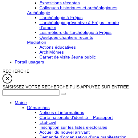
Expositions récentes
Colloques historiques et archéologiques
Archéologie
L’archéologie à Fréjus
L’archéologie préventive à Fréjus : mode
d’emploi
Les métiers de l’archéologie à Fréjus
Quelques chantiers récents
Médiation
Actions éducatives
ArchiMômes
Carnet de visite Jeune public
Portail usagers
RECHERCHE
SAISISSEZ VOTRE RECHERCHE PUIS APPUYEZ SUR ENTREE
Mairie
Démarches
Notices et informations
Carte nationale d’identité – Passeport
Etat-civil
Inscription sur les listes électorales
Accueil du nouvel arrivant
Demande d’organisation d’une manifestation