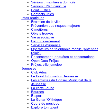
Séniors : maintien à domicile
Séniors : Plan canicule
Point Justice
Contacts utiles
Infos pratiques
Entretien de la ville
Prévention des risques majeurs
Cimetières
Objets trouvés
Vie associative
Débroussaillement
Services d’urgence
Opérateurs de téléphonie mobile (antennes
relais)
Recensement, enquêtes et concertations
Open Data Fréjus
Fréjus, ville jumelée
Jeunesse
Club Ados
Le Point Information Jeunesse
Les activités du Conseil Municipal de la
Jeunesse
La carte Jeune
Bourses
E-sport
La Guitar’ O’ thèque
Cours de musique
Explore ton talent