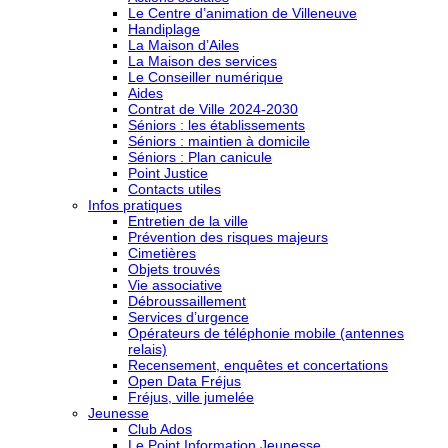
Le Centre d’animation de Villeneuve
Handiplage
La Maison d’Ailes
La Maison des services
Le Conseiller numérique
Aides
Contrat de Ville 2024-2030
Séniors : les établissements
Séniors : maintien à domicile
Séniors : Plan canicule
Point Justice
Contacts utiles
Infos pratiques
Entretien de la ville
Prévention des risques majeurs
Cimetières
Objets trouvés
Vie associative
Débroussaillement
Services d’urgence
Opérateurs de téléphonie mobile (antennes
relais)
Recensement, enquêtes et concertations
Open Data Fréjus
Fréjus, ville jumelée
Jeunesse
Club Ados
Le Point Information Jeunesse