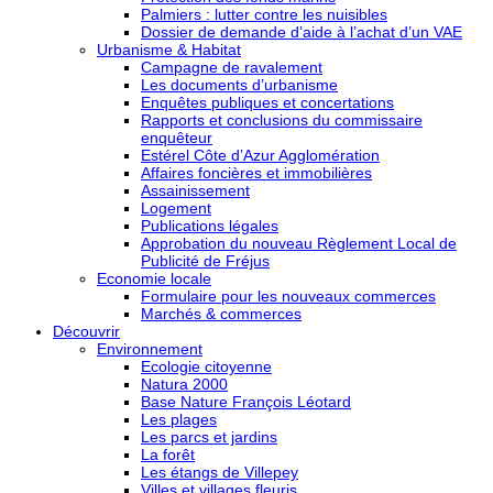
Palmiers : lutter contre les nuisibles
Dossier de demande d’aide à l’achat d’un VAE
Urbanisme & Habitat
Campagne de ravalement
Les documents d’urbanisme
Enquêtes publiques et concertations
Rapports et conclusions du commissaire
enquêteur
Estérel Côte d’Azur Agglomération
Affaires foncières et immobilières
Assainissement
Logement
Publications légales
Approbation du nouveau Règlement Local de
Publicité de Fréjus
Economie locale
Formulaire pour les nouveaux commerces
Marchés & commerces
Découvrir
Environnement
Ecologie citoyenne
Natura 2000
Base Nature François Léotard
Les plages
Les parcs et jardins
La forêt
Les étangs de Villepey
Villes et villages fleuris