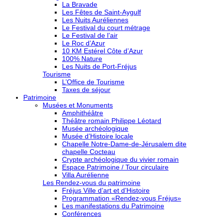
La Bravade
Les Fêtes de Saint-Aygulf
Les Nuits Auréliennes
Le Festival du court métrage
Le Festival de l’air
Le Roc d’Azur
10 KM Estérel Côte d’Azur
100% Nature
Les Nuits de Port-Fréjus
Tourisme
L’Office de Tourisme
Taxes de séjour
Patrimoine
Musées et Monuments
Amphithéâtre
Théâtre romain Philippe Léotard
Musée archéologique
Musée d’Histoire locale
Chapelle Notre-Dame-de-Jérusalem dite
chapelle Cocteau
Crypte archéologique du vivier romain
Espace Patrimoine / Tour circulaire
Villa Aurélienne
Les Rendez-vous du patrimoine
Fréjus Ville d’art et d’Histoire
Programmation «Rendez-vous Fréjus»
Les manifestations du Patrimoine
Conférences