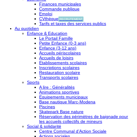
Finances municipales
Commande publique
Emploi
CVthèque
RECRUTEMENT
Tarifs et taxes des services publics
Au quotidien
Enfance & Education
Le Portail Famille
Petite Enfance (0-3 ans)
Enfance (3-12 ans)
Accueils périscolaires
Accueils de loisirs
Etablissements scolaires
Inscriptions scolaires
Restauration scolaire
Transports scolaires
Sports
A lire : Généralités
Animations sportives
Equipements municipaux
Base nautique Marc-Modena
Piscines
Skatepark Base nature
Réservation des périmètres de baignade pour
les accueils collectifs de mineurs
Social & solidarité
Centre Communal d’Action Sociale
Actions sociales