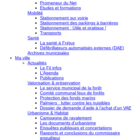
Promeneur du Net
Etudes et formations
Mobilité
Stationnement sur voirie
Stationnement des parkings à barrières
Stationnement : Utile et pratique !
Transports
Santé
La santé à Fréjus
Défibrillateurs automatisés externes (DAE)
Archives municipales
Ma ville
Actualités
Le Fil infos
L’Agenda
Publications
Valorisation & préservation
Le service municipal de la forêt
Comité communal feux de forêts
Protection des fonds marins
Palmiers : lutter contre les nuisibles
Dossier de demande d’aide à l’achat d’un VAE
Urbanisme & Habitat
Campagne de ravalement
Les documents d’urbanisme
Enquêtes publiques et concertations
Rapports et conclusions du commissaire
enquêteur