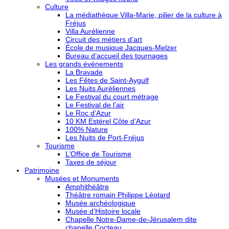
Culture
La médiathèque Villa-Marie, pilier de la culture à
Fréjus
Villa Aurélienne
Circuit des métiers d’art
École de musique Jacques-Melzer
Bureau d’accueil des tournages
Les grands événements
La Bravade
Les Fêtes de Saint-Aygulf
Les Nuits Auréliennes
Le Festival du court métrage
Le Festival de l’air
Le Roc d’Azur
10 KM Estérel Côte d’Azur
100% Nature
Les Nuits de Port-Fréjus
Tourisme
L’Office de Tourisme
Taxes de séjour
Patrimoine
Musées et Monuments
Amphithéâtre
Théâtre romain Philippe Léotard
Musée archéologique
Musée d’Histoire locale
Chapelle Notre-Dame-de-Jérusalem dite
chapelle Cocteau