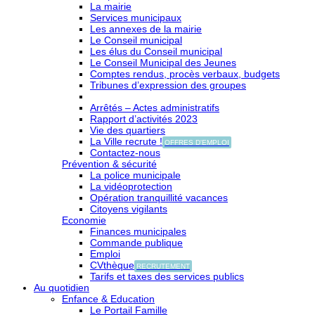
La mairie
Services municipaux
Les annexes de la mairie
Le Conseil municipal
Les élus du Conseil municipal
Le Conseil Municipal des Jeunes
Comptes rendus, procès verbaux, budgets
Tribunes d’expression des groupes
Arrêtés – Actes administratifs
Rapport d’activités 2023
Vie des quartiers
La Ville recrute !
OFFRES D'EMPLOI
Contactez-nous
Prévention & sécurité
La police municipale
La vidéoprotection
Opération tranquillité vacances
Citoyens vigilants
Economie
Finances municipales
Commande publique
Emploi
CVthèque
RECRUTEMENT
Tarifs et taxes des services publics
Au quotidien
Enfance & Education
Le Portail Famille