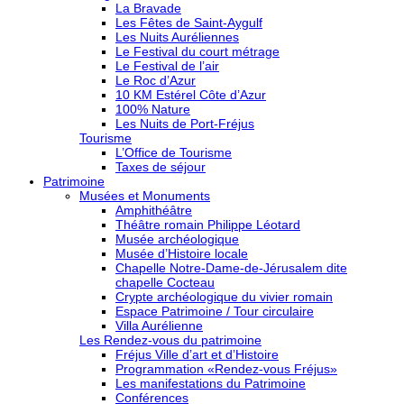
La Bravade
Les Fêtes de Saint-Aygulf
Les Nuits Auréliennes
Le Festival du court métrage
Le Festival de l’air
Le Roc d’Azur
10 KM Estérel Côte d’Azur
100% Nature
Les Nuits de Port-Fréjus
Tourisme
L’Office de Tourisme
Taxes de séjour
Patrimoine
Musées et Monuments
Amphithéâtre
Théâtre romain Philippe Léotard
Musée archéologique
Musée d’Histoire locale
Chapelle Notre-Dame-de-Jérusalem dite
chapelle Cocteau
Crypte archéologique du vivier romain
Espace Patrimoine / Tour circulaire
Villa Aurélienne
Les Rendez-vous du patrimoine
Fréjus Ville d’art et d’Histoire
Programmation «Rendez-vous Fréjus»
Les manifestations du Patrimoine
Conférences