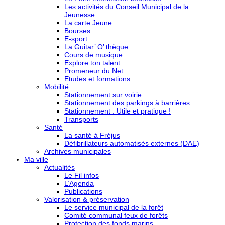
Les activités du Conseil Municipal de la
Jeunesse
La carte Jeune
Bourses
E-sport
La Guitar’ O’ thèque
Cours de musique
Explore ton talent
Promeneur du Net
Etudes et formations
Mobilité
Stationnement sur voirie
Stationnement des parkings à barrières
Stationnement : Utile et pratique !
Transports
Santé
La santé à Fréjus
Défibrillateurs automatisés externes (DAE)
Archives municipales
Ma ville
Actualités
Le Fil infos
L’Agenda
Publications
Valorisation & préservation
Le service municipal de la forêt
Comité communal feux de forêts
Protection des fonds marins