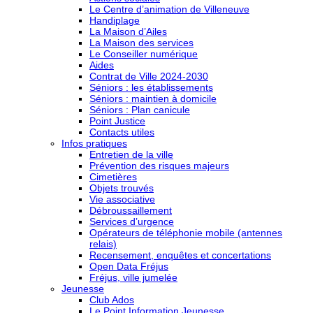
Le Centre d’animation de Villeneuve
Handiplage
La Maison d’Ailes
La Maison des services
Le Conseiller numérique
Aides
Contrat de Ville 2024-2030
Séniors : les établissements
Séniors : maintien à domicile
Séniors : Plan canicule
Point Justice
Contacts utiles
Infos pratiques
Entretien de la ville
Prévention des risques majeurs
Cimetières
Objets trouvés
Vie associative
Débroussaillement
Services d’urgence
Opérateurs de téléphonie mobile (antennes
relais)
Recensement, enquêtes et concertations
Open Data Fréjus
Fréjus, ville jumelée
Jeunesse
Club Ados
Le Point Information Jeunesse