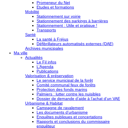
Promeneur du Net
Etudes et formations
Mobilité
Stationnement sur voirie
Stationnement des parkings à barrières
Stationnement : Utile et pratique !
Transports
Santé
La santé à Fréjus
Défibrillateurs automatisés externes (DAE)
Archives municipales
Ma ville
Actualités
Le Fil infos
L’Agenda
Publications
Valorisation & préservation
Le service municipal de la forêt
Comité communal feux de forêts
Protection des fonds marins
Palmiers : lutter contre les nuisibles
Dossier de demande d’aide à l’achat d’un VAE
Urbanisme & Habitat
Campagne de ravalement
Les documents d’urbanisme
Enquêtes publiques et concertations
Rapports et conclusions du commissaire
enquêteur