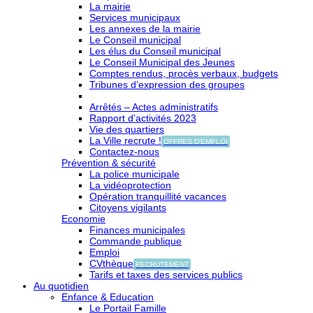
La mairie
Services municipaux
Les annexes de la mairie
Le Conseil municipal
Les élus du Conseil municipal
Le Conseil Municipal des Jeunes
Comptes rendus, procès verbaux, budgets
Tribunes d’expression des groupes
Arrêtés – Actes administratifs
Rapport d’activités 2023
Vie des quartiers
La Ville recrute !
OFFRES D'EMPLOI
Contactez-nous
Prévention & sécurité
La police municipale
La vidéoprotection
Opération tranquillité vacances
Citoyens vigilants
Economie
Finances municipales
Commande publique
Emploi
CVthèque
RECRUTEMENT
Tarifs et taxes des services publics
Au quotidien
Enfance & Education
Le Portail Famille