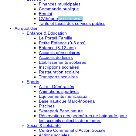
Finances municipales
Commande publique
Emploi
CVthèque
RECRUTEMENT
Tarifs et taxes des services publics
Au quotidien
Enfance & Education
Le Portail Famille
Petite Enfance (0-3 ans)
Enfance (3-12 ans)
Accueils périscolaires
Accueils de loisirs
Etablissements scolaires
Inscriptions scolaires
Restauration scolaire
Transports scolaires
Sports
A lire : Généralités
Animations sportives
Equipements municipaux
Base nautique Marc-Modena
Piscines
Skatepark Base nature
Réservation des périmètres de baignade pour
les accueils collectifs de mineurs
Social & solidarité
Centre Communal d’Action Sociale
Actions sociales