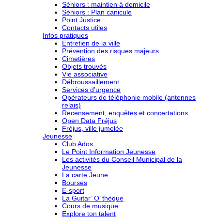
Séniors : maintien à domicile
Séniors : Plan canicule
Point Justice
Contacts utiles
Infos pratiques
Entretien de la ville
Prévention des risques majeurs
Cimetières
Objets trouvés
Vie associative
Débroussaillement
Services d’urgence
Opérateurs de téléphonie mobile (antennes
relais)
Recensement, enquêtes et concertations
Open Data Fréjus
Fréjus, ville jumelée
Jeunesse
Club Ados
Le Point Information Jeunesse
Les activités du Conseil Municipal de la
Jeunesse
La carte Jeune
Bourses
E-sport
La Guitar’ O’ thèque
Cours de musique
Explore ton talent