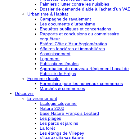
Palmiers : lutter contre les nuisibles
Dossier de demande d’aide à l’achat d’un VAE
Urbanisme & Habitat
Campagne de ravalement
Les documents d’urbanisme
Enquêtes publiques et concertations
Rapports et conclusions du commissaire
enquêteur
Estérel Côte d’Azur Agglomération
Affaires foncières et immobilières
Assainissement
Logement
Publications légales
Approbation du nouveau Règlement Local de
Publicité de Fréjus
Economie locale
Formulaire pour les nouveaux commerces
Marchés & commerces
Découvrir
Environnement
Ecologie citoyenne
Natura 2000
Base Nature François Léotard
Les plages
Les parcs et jardins
La forêt
Les étangs de Villepey
Villes et villages fleuris