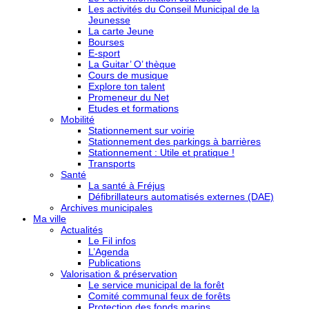
Les activités du Conseil Municipal de la
Jeunesse
La carte Jeune
Bourses
E-sport
La Guitar’ O’ thèque
Cours de musique
Explore ton talent
Promeneur du Net
Etudes et formations
Mobilité
Stationnement sur voirie
Stationnement des parkings à barrières
Stationnement : Utile et pratique !
Transports
Santé
La santé à Fréjus
Défibrillateurs automatisés externes (DAE)
Archives municipales
Ma ville
Actualités
Le Fil infos
L’Agenda
Publications
Valorisation & préservation
Le service municipal de la forêt
Comité communal feux de forêts
Protection des fonds marins