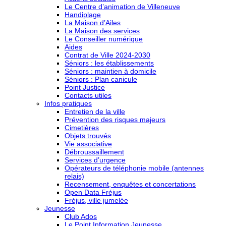
Le Centre d’animation de Villeneuve
Handiplage
La Maison d’Ailes
La Maison des services
Le Conseiller numérique
Aides
Contrat de Ville 2024-2030
Séniors : les établissements
Séniors : maintien à domicile
Séniors : Plan canicule
Point Justice
Contacts utiles
Infos pratiques
Entretien de la ville
Prévention des risques majeurs
Cimetières
Objets trouvés
Vie associative
Débroussaillement
Services d’urgence
Opérateurs de téléphonie mobile (antennes
relais)
Recensement, enquêtes et concertations
Open Data Fréjus
Fréjus, ville jumelée
Jeunesse
Club Ados
Le Point Information Jeunesse