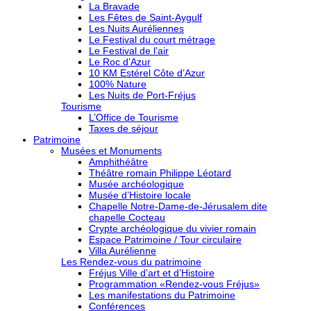
La Bravade
Les Fêtes de Saint-Aygulf
Les Nuits Auréliennes
Le Festival du court métrage
Le Festival de l’air
Le Roc d’Azur
10 KM Estérel Côte d’Azur
100% Nature
Les Nuits de Port-Fréjus
Tourisme
L’Office de Tourisme
Taxes de séjour
Patrimoine
Musées et Monuments
Amphithéâtre
Théâtre romain Philippe Léotard
Musée archéologique
Musée d’Histoire locale
Chapelle Notre-Dame-de-Jérusalem dite
chapelle Cocteau
Crypte archéologique du vivier romain
Espace Patrimoine / Tour circulaire
Villa Aurélienne
Les Rendez-vous du patrimoine
Fréjus Ville d’art et d’Histoire
Programmation «Rendez-vous Fréjus»
Les manifestations du Patrimoine
Conférences