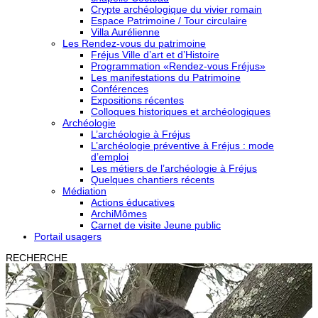
Crypte archéologique du vivier romain
Espace Patrimoine / Tour circulaire
Villa Aurélienne
Les Rendez-vous du patrimoine
Fréjus Ville d’art et d’Histoire
Programmation «Rendez-vous Fréjus»
Les manifestations du Patrimoine
Conférences
Expositions récentes
Colloques historiques et archéologiques
Archéologie
L’archéologie à Fréjus
L’archéologie préventive à Fréjus : mode
d’emploi
Les métiers de l’archéologie à Fréjus
Quelques chantiers récents
Médiation
Actions éducatives
ArchiMômes
Carnet de visite Jeune public
Portail usagers
RECHERCHE