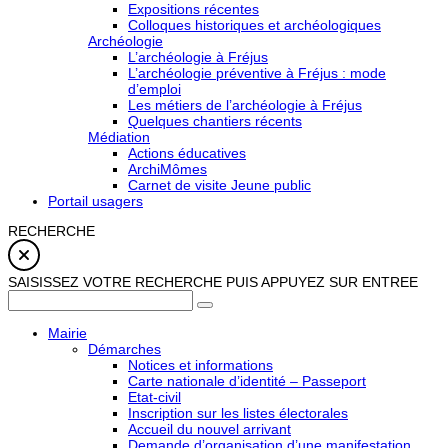
Expositions récentes
Colloques historiques et archéologiques
Archéologie
L’archéologie à Fréjus
L’archéologie préventive à Fréjus : mode
d’emploi
Les métiers de l’archéologie à Fréjus
Quelques chantiers récents
Médiation
Actions éducatives
ArchiMômes
Carnet de visite Jeune public
Portail usagers
RECHERCHE
SAISISSEZ VOTRE RECHERCHE PUIS APPUYEZ SUR ENTREE
Mairie
Démarches
Notices et informations
Carte nationale d’identité – Passeport
Etat-civil
Inscription sur les listes électorales
Accueil du nouvel arrivant
Demande d’organisation d’une manifestation