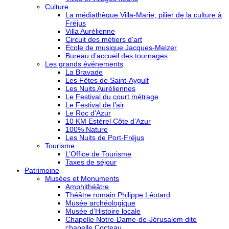
Culture
La médiathèque Villa-Marie, pilier de la culture à
Fréjus
Villa Aurélienne
Circuit des métiers d’art
École de musique Jacques-Melzer
Bureau d’accueil des tournages
Les grands événements
La Bravade
Les Fêtes de Saint-Aygulf
Les Nuits Auréliennes
Le Festival du court métrage
Le Festival de l’air
Le Roc d’Azur
10 KM Estérel Côte d’Azur
100% Nature
Les Nuits de Port-Fréjus
Tourisme
L’Office de Tourisme
Taxes de séjour
Patrimoine
Musées et Monuments
Amphithéâtre
Théâtre romain Philippe Léotard
Musée archéologique
Musée d’Histoire locale
Chapelle Notre-Dame-de-Jérusalem dite
chapelle Cocteau