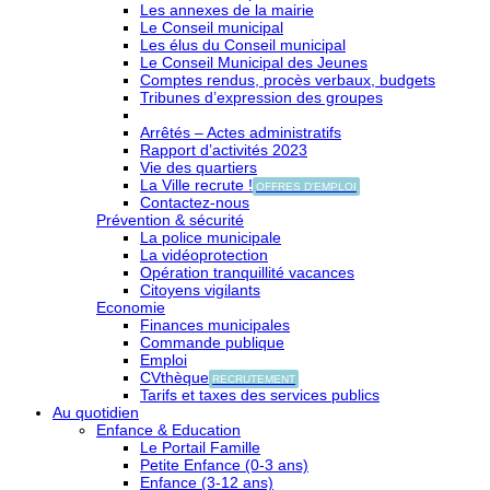
Les annexes de la mairie
Le Conseil municipal
Les élus du Conseil municipal
Le Conseil Municipal des Jeunes
Comptes rendus, procès verbaux, budgets
Tribunes d’expression des groupes
Arrêtés – Actes administratifs
Rapport d’activités 2023
Vie des quartiers
La Ville recrute !
OFFRES D'EMPLOI
Contactez-nous
Prévention & sécurité
La police municipale
La vidéoprotection
Opération tranquillité vacances
Citoyens vigilants
Economie
Finances municipales
Commande publique
Emploi
CVthèque
RECRUTEMENT
Tarifs et taxes des services publics
Au quotidien
Enfance & Education
Le Portail Famille
Petite Enfance (0-3 ans)
Enfance (3-12 ans)