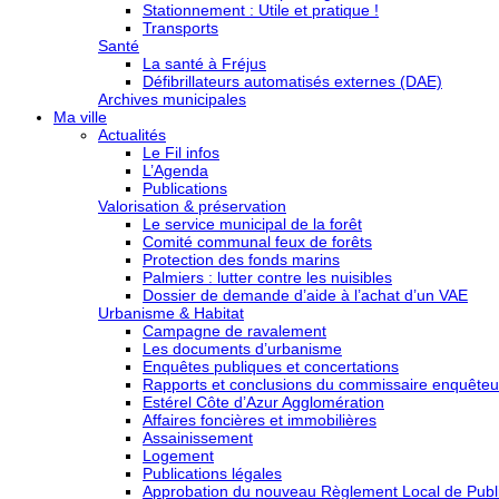
Stationnement : Utile et pratique !
Transports
Santé
La santé à Fréjus
Défibrillateurs automatisés externes (DAE)
Archives municipales
Ma ville
Actualités
Le Fil infos
L’Agenda
Publications
Valorisation & préservation
Le service municipal de la forêt
Comité communal feux de forêts
Protection des fonds marins
Palmiers : lutter contre les nuisibles
Dossier de demande d’aide à l’achat d’un VAE
Urbanisme & Habitat
Campagne de ravalement
Les documents d’urbanisme
Enquêtes publiques et concertations
Rapports et conclusions du commissaire enquêteu
Estérel Côte d’Azur Agglomération
Affaires foncières et immobilières
Assainissement
Logement
Publications légales
Approbation du nouveau Règlement Local de Publi