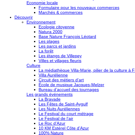
Economie locale
Formulaire pour les nouveaux commerces
Marchés & commerces
Découvrir
Environnement
Ecologie citoyenne
Natura 2000
Base Nature François Léotard
Les plages
Les parcs et jardins
La forêt
Les étangs de Villepey
Villes et villages fleuris
Culture
La médiathèque Villa-Marie, pilier de la culture à F
Villa Aurélienne
Circuit des métiers d’art
École de musique Jacques-Melzer
Bureau d’accueil des tournages
Les grands événements
La Bravade
Les Fêtes de Saint-Aygulf
Les Nuits Auréliennes
Le Festival du court métrage
Le Festival de l’air
Le Roc d’Azur
10 KM Estérel Côte d’Azur
100% Nature