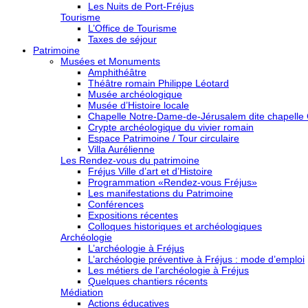
Les Nuits de Port-Fréjus
Tourisme
L’Office de Tourisme
Taxes de séjour
Patrimoine
Musées et Monuments
Amphithéâtre
Théâtre romain Philippe Léotard
Musée archéologique
Musée d’Histoire locale
Chapelle Notre-Dame-de-Jérusalem dite chapelle
Crypte archéologique du vivier romain
Espace Patrimoine / Tour circulaire
Villa Aurélienne
Les Rendez-vous du patrimoine
Fréjus Ville d’art et d’Histoire
Programmation «Rendez-vous Fréjus»
Les manifestations du Patrimoine
Conférences
Expositions récentes
Colloques historiques et archéologiques
Archéologie
L’archéologie à Fréjus
L’archéologie préventive à Fréjus : mode d’emploi
Les métiers de l’archéologie à Fréjus
Quelques chantiers récents
Médiation
Actions éducatives