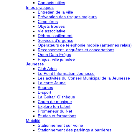
Contacts utiles
Infos pratiques
Entretien de la ville
Prévention des risques majeurs
Cimetières
Objets trouvés
Vie associative
Débroussaillement
Services d’urgence
Opérateurs de téléphonie mobile (antennes relais)
Recensement, enquêtes et concertations
Open Data Fréjus
Fréjus, ville jumelée
Jeunesse
Club Ados
Le Point Information Jeunesse
Les activités du Conseil Municipal de la Jeunesse
La carte Jeune
Bourses
E-sport
La Guitar’ O’ thèque
Cours de musique
Explore ton talent
Promeneur du Net
Etudes et formations
Mobilité
Stationnement sur voirie
Stationnement des parkings à barrières