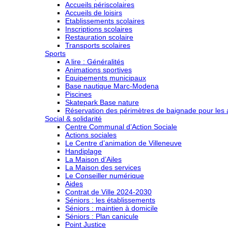
Accueils périscolaires
Accueils de loisirs
Etablissements scolaires
Inscriptions scolaires
Restauration scolaire
Transports scolaires
Sports
A lire : Généralités
Animations sportives
Equipements municipaux
Base nautique Marc-Modena
Piscines
Skatepark Base nature
Réservation des périmètres de baignade pour les a
Social & solidarité
Centre Communal d’Action Sociale
Actions sociales
Le Centre d’animation de Villeneuve
Handiplage
La Maison d’Ailes
La Maison des services
Le Conseiller numérique
Aides
Contrat de Ville 2024-2030
Séniors : les établissements
Séniors : maintien à domicile
Séniors : Plan canicule
Point Justice