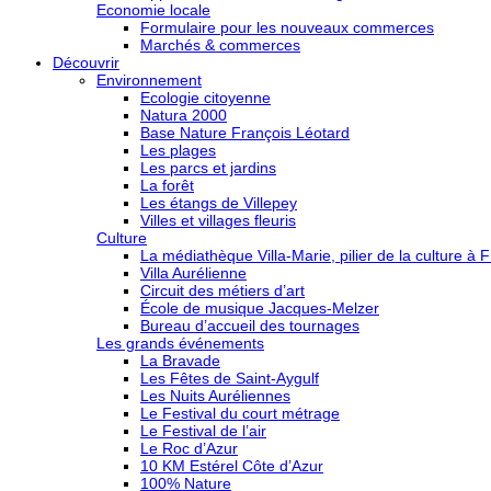
Economie locale
Formulaire pour les nouveaux commerces
Marchés & commerces
Découvrir
Environnement
Ecologie citoyenne
Natura 2000
Base Nature François Léotard
Les plages
Les parcs et jardins
La forêt
Les étangs de Villepey
Villes et villages fleuris
Culture
La médiathèque Villa-Marie, pilier de la culture à F
Villa Aurélienne
Circuit des métiers d’art
École de musique Jacques-Melzer
Bureau d’accueil des tournages
Les grands événements
La Bravade
Les Fêtes de Saint-Aygulf
Les Nuits Auréliennes
Le Festival du court métrage
Le Festival de l’air
Le Roc d’Azur
10 KM Estérel Côte d’Azur
100% Nature