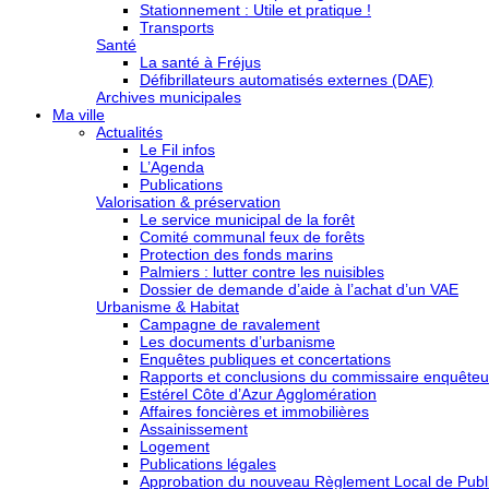
Stationnement : Utile et pratique !
Transports
Santé
La santé à Fréjus
Défibrillateurs automatisés externes (DAE)
Archives municipales
Ma ville
Actualités
Le Fil infos
L’Agenda
Publications
Valorisation & préservation
Le service municipal de la forêt
Comité communal feux de forêts
Protection des fonds marins
Palmiers : lutter contre les nuisibles
Dossier de demande d’aide à l’achat d’un VAE
Urbanisme & Habitat
Campagne de ravalement
Les documents d’urbanisme
Enquêtes publiques et concertations
Rapports et conclusions du commissaire enquêteu
Estérel Côte d’Azur Agglomération
Affaires foncières et immobilières
Assainissement
Logement
Publications légales
Approbation du nouveau Règlement Local de Publi