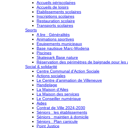
Accueils périscolaires
Accueils de loisirs
Etablissements scolaires
Inscriptions scolaires
Restauration scolaire
Transports scolaires
Sports
A lire : Généralités
Animations sportives
Equipements municipaux
Base nautique Marc-Modena
Piscines
Skatepark Base nature
Réservation des périmètres de baignade pour les a
Social & solidarité
Centre Communal d’Action Sociale
Actions sociales
Le Centre d’animation de Villeneuve
Handiplage
La Maison d’Ailes
La Maison des services
Le Conseiller numérique
Aides
Contrat de Ville 2024-2030
Séniors : les établissements
Séniors : maintien à domicile
Séniors : Plan canicule
Point Justice