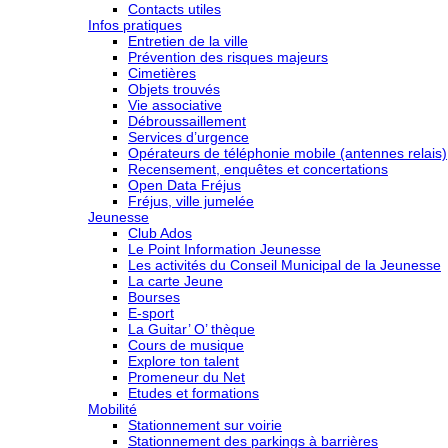
Contacts utiles
Infos pratiques
Entretien de la ville
Prévention des risques majeurs
Cimetières
Objets trouvés
Vie associative
Débroussaillement
Services d’urgence
Opérateurs de téléphonie mobile (antennes relais)
Recensement, enquêtes et concertations
Open Data Fréjus
Fréjus, ville jumelée
Jeunesse
Club Ados
Le Point Information Jeunesse
Les activités du Conseil Municipal de la Jeunesse
La carte Jeune
Bourses
E-sport
La Guitar’ O’ thèque
Cours de musique
Explore ton talent
Promeneur du Net
Etudes et formations
Mobilité
Stationnement sur voirie
Stationnement des parkings à barrières