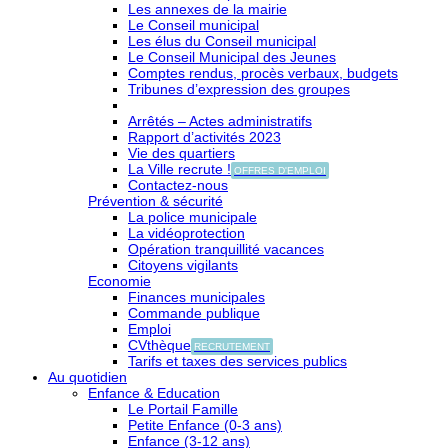
Les annexes de la mairie
Le Conseil municipal
Les élus du Conseil municipal
Le Conseil Municipal des Jeunes
Comptes rendus, procès verbaux, budgets
Tribunes d’expression des groupes
Arrêtés – Actes administratifs
Rapport d’activités 2023
Vie des quartiers
La Ville recrute !
OFFRES D'EMPLOI
Contactez-nous
Prévention & sécurité
La police municipale
La vidéoprotection
Opération tranquillité vacances
Citoyens vigilants
Economie
Finances municipales
Commande publique
Emploi
CVthèque
RECRUTEMENT
Tarifs et taxes des services publics
Au quotidien
Enfance & Education
Le Portail Famille
Petite Enfance (0-3 ans)
Enfance (3-12 ans)