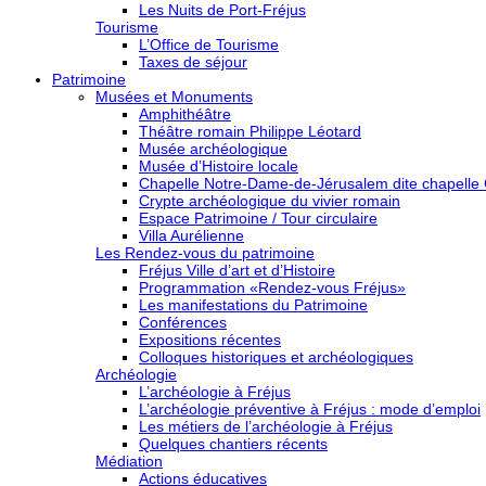
Les Nuits de Port-Fréjus
Tourisme
L’Office de Tourisme
Taxes de séjour
Patrimoine
Musées et Monuments
Amphithéâtre
Théâtre romain Philippe Léotard
Musée archéologique
Musée d’Histoire locale
Chapelle Notre-Dame-de-Jérusalem dite chapelle
Crypte archéologique du vivier romain
Espace Patrimoine / Tour circulaire
Villa Aurélienne
Les Rendez-vous du patrimoine
Fréjus Ville d’art et d’Histoire
Programmation «Rendez-vous Fréjus»
Les manifestations du Patrimoine
Conférences
Expositions récentes
Colloques historiques et archéologiques
Archéologie
L’archéologie à Fréjus
L’archéologie préventive à Fréjus : mode d’emploi
Les métiers de l’archéologie à Fréjus
Quelques chantiers récents
Médiation
Actions éducatives