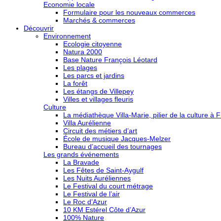
Economie locale
Formulaire pour les nouveaux commerces
Marchés & commerces
Découvrir
Environnement
Ecologie citoyenne
Natura 2000
Base Nature François Léotard
Les plages
Les parcs et jardins
La forêt
Les étangs de Villepey
Villes et villages fleuris
Culture
La médiathèque Villa-Marie, pilier de la culture à F
Villa Aurélienne
Circuit des métiers d’art
École de musique Jacques-Melzer
Bureau d’accueil des tournages
Les grands événements
La Bravade
Les Fêtes de Saint-Aygulf
Les Nuits Auréliennes
Le Festival du court métrage
Le Festival de l’air
Le Roc d’Azur
10 KM Estérel Côte d’Azur
100% Nature