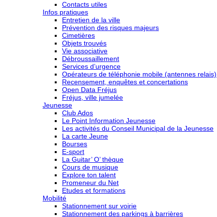
Contacts utiles
Infos pratiques
Entretien de la ville
Prévention des risques majeurs
Cimetières
Objets trouvés
Vie associative
Débroussaillement
Services d’urgence
Opérateurs de téléphonie mobile (antennes relais)
Recensement, enquêtes et concertations
Open Data Fréjus
Fréjus, ville jumelée
Jeunesse
Club Ados
Le Point Information Jeunesse
Les activités du Conseil Municipal de la Jeunesse
La carte Jeune
Bourses
E-sport
La Guitar’ O’ thèque
Cours de musique
Explore ton talent
Promeneur du Net
Etudes et formations
Mobilité
Stationnement sur voirie
Stationnement des parkings à barrières