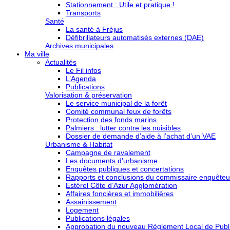
Stationnement : Utile et pratique !
Transports
Santé
La santé à Fréjus
Défibrillateurs automatisés externes (DAE)
Archives municipales
Ma ville
Actualités
Le Fil infos
L’Agenda
Publications
Valorisation & préservation
Le service municipal de la forêt
Comité communal feux de forêts
Protection des fonds marins
Palmiers : lutter contre les nuisibles
Dossier de demande d’aide à l’achat d’un VAE
Urbanisme & Habitat
Campagne de ravalement
Les documents d’urbanisme
Enquêtes publiques et concertations
Rapports et conclusions du commissaire enquêteu
Estérel Côte d’Azur Agglomération
Affaires foncières et immobilières
Assainissement
Logement
Publications légales
Approbation du nouveau Règlement Local de Publi