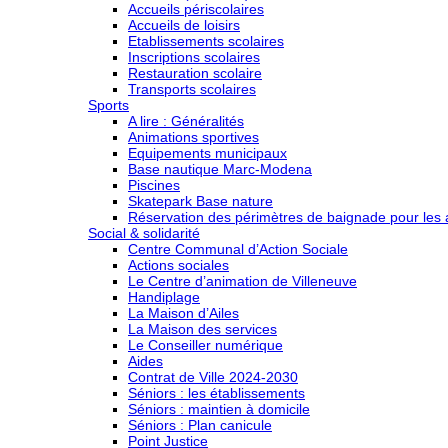
Accueils périscolaires
Accueils de loisirs
Etablissements scolaires
Inscriptions scolaires
Restauration scolaire
Transports scolaires
Sports
A lire : Généralités
Animations sportives
Equipements municipaux
Base nautique Marc-Modena
Piscines
Skatepark Base nature
Réservation des périmètres de baignade pour les a
Social & solidarité
Centre Communal d’Action Sociale
Actions sociales
Le Centre d’animation de Villeneuve
Handiplage
La Maison d’Ailes
La Maison des services
Le Conseiller numérique
Aides
Contrat de Ville 2024-2030
Séniors : les établissements
Séniors : maintien à domicile
Séniors : Plan canicule
Point Justice