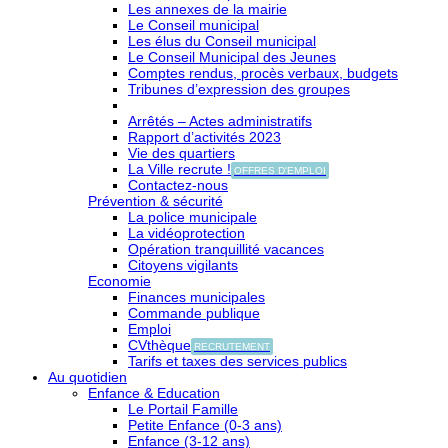
Les annexes de la mairie
Le Conseil municipal
Les élus du Conseil municipal
Le Conseil Municipal des Jeunes
Comptes rendus, procès verbaux, budgets
Tribunes d’expression des groupes
Arrêtés – Actes administratifs
Rapport d’activités 2023
Vie des quartiers
La Ville recrute !
OFFRES D'EMPLOI
Contactez-nous
Prévention & sécurité
La police municipale
La vidéoprotection
Opération tranquillité vacances
Citoyens vigilants
Economie
Finances municipales
Commande publique
Emploi
CVthèque
RECRUTEMENT
Tarifs et taxes des services publics
Au quotidien
Enfance & Education
Le Portail Famille
Petite Enfance (0-3 ans)
Enfance (3-12 ans)