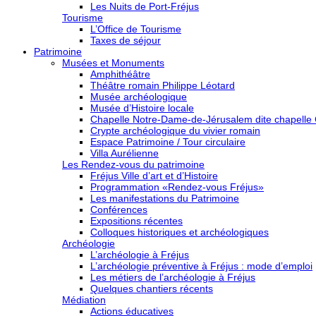
Les Nuits de Port-Fréjus
Tourisme
L’Office de Tourisme
Taxes de séjour
Patrimoine
Musées et Monuments
Amphithéâtre
Théâtre romain Philippe Léotard
Musée archéologique
Musée d’Histoire locale
Chapelle Notre-Dame-de-Jérusalem dite chapelle
Crypte archéologique du vivier romain
Espace Patrimoine / Tour circulaire
Villa Aurélienne
Les Rendez-vous du patrimoine
Fréjus Ville d’art et d’Histoire
Programmation «Rendez-vous Fréjus»
Les manifestations du Patrimoine
Conférences
Expositions récentes
Colloques historiques et archéologiques
Archéologie
L’archéologie à Fréjus
L’archéologie préventive à Fréjus : mode d’emploi
Les métiers de l’archéologie à Fréjus
Quelques chantiers récents
Médiation
Actions éducatives