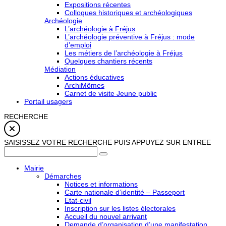
Expositions récentes
Colloques historiques et archéologiques
Archéologie
L’archéologie à Fréjus
L’archéologie préventive à Fréjus : mode
d’emploi
Les métiers de l’archéologie à Fréjus
Quelques chantiers récents
Médiation
Actions éducatives
ArchiMômes
Carnet de visite Jeune public
Portail usagers
RECHERCHE
SAISISSEZ VOTRE RECHERCHE PUIS APPUYEZ SUR ENTREE
Mairie
Démarches
Notices et informations
Carte nationale d’identité – Passeport
Etat-civil
Inscription sur les listes électorales
Accueil du nouvel arrivant
Demande d’organisation d’une manifestation