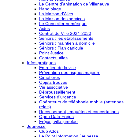
Le Centre d’animation de Villeneuve
Handiplage
La Maison d’Ailes
La Maison des services
Le Conseiller numérique
Aides
Contrat de Ville 2024-2030
Séniors : les établissements
Séniors : maintien à domicile
Séniors : Plan canicule
Point Justice
Contacts utiles
Infos pratiques
Entretien de la ville
Prévention des risques majeurs
Cimetières
Objets trouvés
Vie associative
Débroussaillement
Services d’urgence
Opérateurs de téléphonie mobile (antennes
relais)
Recensement, enquêtes et concertations
Open Data Fréjus
Fréjus, ville jumelée
Jeunesse
Club Ados
Le Point Information Jeunesse