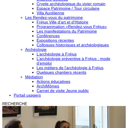
Crypte archéologique du vivier romain
Espace Patrimoine / Tour circulaire
Villa Aurélienne
Les Rendez-vous du patrimoine
Fréjus Ville d’art et d’Histoire
Programmation «Rendez-vous Fréjus»
Les manifestations du Patrimoine
Conférences
Expositions récentes
Colloques historiques et archéologiques
Archéologie
L’archéologie à Fréjus
L’archéologie préventive à Fréjus : mode
d’emploi
Les métiers de l’archéologie à Fréjus
Quelques chantiers récents
Médiation
Actions éducatives
ArchiMômes
Carnet de visite Jeune public
Portail usagers
RECHERCHE