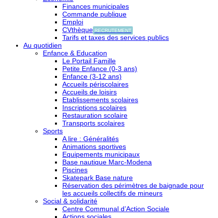
Finances municipales
Commande publique
Emploi
CVthèque
RECRUTEMENT
Tarifs et taxes des services publics
Au quotidien
Enfance & Education
Le Portail Famille
Petite Enfance (0-3 ans)
Enfance (3-12 ans)
Accueils périscolaires
Accueils de loisirs
Etablissements scolaires
Inscriptions scolaires
Restauration scolaire
Transports scolaires
Sports
A lire : Généralités
Animations sportives
Equipements municipaux
Base nautique Marc-Modena
Piscines
Skatepark Base nature
Réservation des périmètres de baignade pour
les accueils collectifs de mineurs
Social & solidarité
Centre Communal d’Action Sociale
Actions sociales