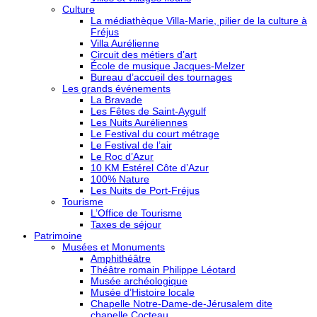
Culture
La médiathèque Villa-Marie, pilier de la culture à
Fréjus
Villa Aurélienne
Circuit des métiers d’art
École de musique Jacques-Melzer
Bureau d’accueil des tournages
Les grands événements
La Bravade
Les Fêtes de Saint-Aygulf
Les Nuits Auréliennes
Le Festival du court métrage
Le Festival de l’air
Le Roc d’Azur
10 KM Estérel Côte d’Azur
100% Nature
Les Nuits de Port-Fréjus
Tourisme
L’Office de Tourisme
Taxes de séjour
Patrimoine
Musées et Monuments
Amphithéâtre
Théâtre romain Philippe Léotard
Musée archéologique
Musée d’Histoire locale
Chapelle Notre-Dame-de-Jérusalem dite
chapelle Cocteau