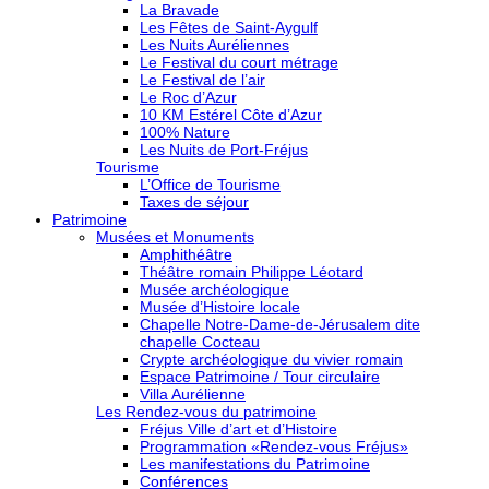
La Bravade
Les Fêtes de Saint-Aygulf
Les Nuits Auréliennes
Le Festival du court métrage
Le Festival de l’air
Le Roc d’Azur
10 KM Estérel Côte d’Azur
100% Nature
Les Nuits de Port-Fréjus
Tourisme
L’Office de Tourisme
Taxes de séjour
Patrimoine
Musées et Monuments
Amphithéâtre
Théâtre romain Philippe Léotard
Musée archéologique
Musée d’Histoire locale
Chapelle Notre-Dame-de-Jérusalem dite
chapelle Cocteau
Crypte archéologique du vivier romain
Espace Patrimoine / Tour circulaire
Villa Aurélienne
Les Rendez-vous du patrimoine
Fréjus Ville d’art et d’Histoire
Programmation «Rendez-vous Fréjus»
Les manifestations du Patrimoine
Conférences