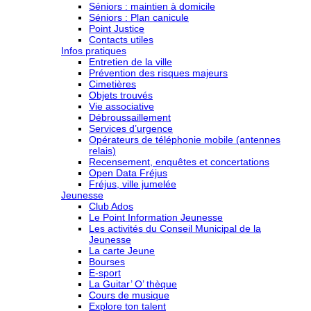
Séniors : maintien à domicile
Séniors : Plan canicule
Point Justice
Contacts utiles
Infos pratiques
Entretien de la ville
Prévention des risques majeurs
Cimetières
Objets trouvés
Vie associative
Débroussaillement
Services d’urgence
Opérateurs de téléphonie mobile (antennes
relais)
Recensement, enquêtes et concertations
Open Data Fréjus
Fréjus, ville jumelée
Jeunesse
Club Ados
Le Point Information Jeunesse
Les activités du Conseil Municipal de la
Jeunesse
La carte Jeune
Bourses
E-sport
La Guitar’ O’ thèque
Cours de musique
Explore ton talent