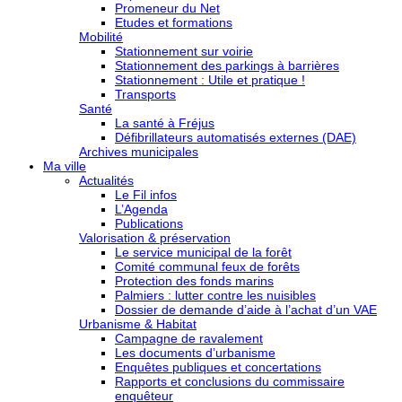
Promeneur du Net
Etudes et formations
Mobilité
Stationnement sur voirie
Stationnement des parkings à barrières
Stationnement : Utile et pratique !
Transports
Santé
La santé à Fréjus
Défibrillateurs automatisés externes (DAE)
Archives municipales
Ma ville
Actualités
Le Fil infos
L’Agenda
Publications
Valorisation & préservation
Le service municipal de la forêt
Comité communal feux de forêts
Protection des fonds marins
Palmiers : lutter contre les nuisibles
Dossier de demande d’aide à l’achat d’un VAE
Urbanisme & Habitat
Campagne de ravalement
Les documents d’urbanisme
Enquêtes publiques et concertations
Rapports et conclusions du commissaire
enquêteur