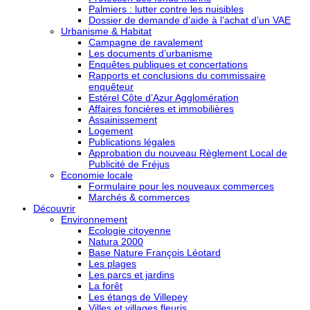
Palmiers : lutter contre les nuisibles
Dossier de demande d’aide à l’achat d’un VAE
Urbanisme & Habitat
Campagne de ravalement
Les documents d’urbanisme
Enquêtes publiques et concertations
Rapports et conclusions du commissaire
enquêteur
Estérel Côte d’Azur Agglomération
Affaires foncières et immobilières
Assainissement
Logement
Publications légales
Approbation du nouveau Règlement Local de
Publicité de Fréjus
Economie locale
Formulaire pour les nouveaux commerces
Marchés & commerces
Découvrir
Environnement
Ecologie citoyenne
Natura 2000
Base Nature François Léotard
Les plages
Les parcs et jardins
La forêt
Les étangs de Villepey
Villes et villages fleuris