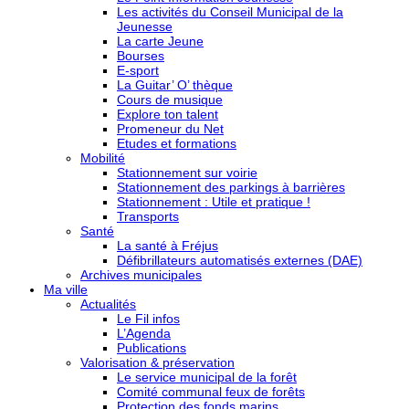
Les activités du Conseil Municipal de la
Jeunesse
La carte Jeune
Bourses
E-sport
La Guitar’ O’ thèque
Cours de musique
Explore ton talent
Promeneur du Net
Etudes et formations
Mobilité
Stationnement sur voirie
Stationnement des parkings à barrières
Stationnement : Utile et pratique !
Transports
Santé
La santé à Fréjus
Défibrillateurs automatisés externes (DAE)
Archives municipales
Ma ville
Actualités
Le Fil infos
L’Agenda
Publications
Valorisation & préservation
Le service municipal de la forêt
Comité communal feux de forêts
Protection des fonds marins