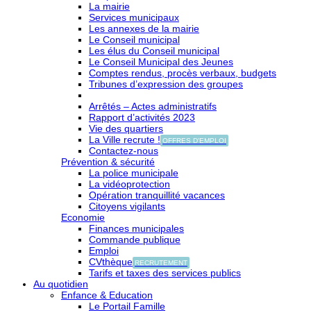
La mairie
Services municipaux
Les annexes de la mairie
Le Conseil municipal
Les élus du Conseil municipal
Le Conseil Municipal des Jeunes
Comptes rendus, procès verbaux, budgets
Tribunes d’expression des groupes
Arrêtés – Actes administratifs
Rapport d’activités 2023
Vie des quartiers
La Ville recrute !
OFFRES D'EMPLOI
Contactez-nous
Prévention & sécurité
La police municipale
La vidéoprotection
Opération tranquillité vacances
Citoyens vigilants
Economie
Finances municipales
Commande publique
Emploi
CVthèque
RECRUTEMENT
Tarifs et taxes des services publics
Au quotidien
Enfance & Education
Le Portail Famille