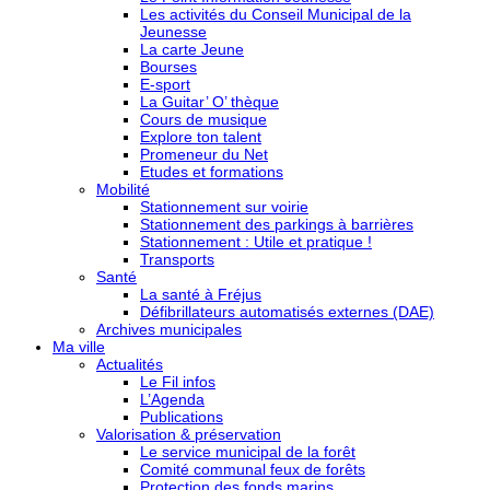
Les activités du Conseil Municipal de la
Jeunesse
La carte Jeune
Bourses
E-sport
La Guitar’ O’ thèque
Cours de musique
Explore ton talent
Promeneur du Net
Etudes et formations
Mobilité
Stationnement sur voirie
Stationnement des parkings à barrières
Stationnement : Utile et pratique !
Transports
Santé
La santé à Fréjus
Défibrillateurs automatisés externes (DAE)
Archives municipales
Ma ville
Actualités
Le Fil infos
L’Agenda
Publications
Valorisation & préservation
Le service municipal de la forêt
Comité communal feux de forêts
Protection des fonds marins