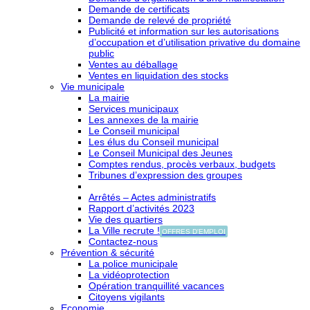
Demande de certificats
Demande de relevé de propriété
Publicité et information sur les autorisations
d’occupation et d’utilisation privative du domaine
public
Ventes au déballage
Ventes en liquidation des stocks
Vie municipale
La mairie
Services municipaux
Les annexes de la mairie
Le Conseil municipal
Les élus du Conseil municipal
Le Conseil Municipal des Jeunes
Comptes rendus, procès verbaux, budgets
Tribunes d’expression des groupes
Arrêtés – Actes administratifs
Rapport d’activités 2023
Vie des quartiers
La Ville recrute !
OFFRES D'EMPLOI
Contactez-nous
Prévention & sécurité
La police municipale
La vidéoprotection
Opération tranquillité vacances
Citoyens vigilants
Economie