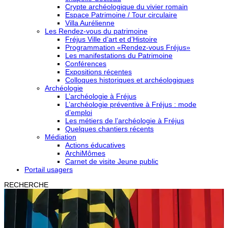
Crypte archéologique du vivier romain
Espace Patrimoine / Tour circulaire
Villa Aurélienne
Les Rendez-vous du patrimoine
Fréjus Ville d’art et d’Histoire
Programmation «Rendez-vous Fréjus»
Les manifestations du Patrimoine
Conférences
Expositions récentes
Colloques historiques et archéologiques
Archéologie
L’archéologie à Fréjus
L’archéologie préventive à Fréjus : mode
d’emploi
Les métiers de l’archéologie à Fréjus
Quelques chantiers récents
Médiation
Actions éducatives
ArchiMômes
Carnet de visite Jeune public
Portail usagers
RECHERCHE