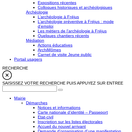
Expositions récentes
Colloques historiques et archéologiques
Archéologie
L’archéologie à Fréjus
L’archéologie préventive à Fréjus : mode
d’emploi
Les métiers de l’archéologie à Fréjus
Quelques chantiers récents
Médiation
Actions éducatives
ArchiMômes
Carnet de visite Jeune public
Portail usagers
RECHERCHE
SAISISSEZ VOTRE RECHERCHE PUIS APPUYEZ SUR ENTREE
Mairie
Démarches
Notices et informations
Carte nationale d’identité – Passeport
Etat-civil
Inscription sur les listes électorales
Accueil du nouvel arrivant
Demande d’organisation d’une manifestation