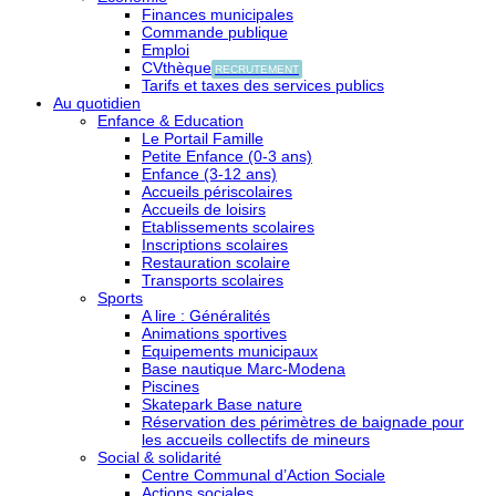
Finances municipales
Commande publique
Emploi
CVthèque
RECRUTEMENT
Tarifs et taxes des services publics
Au quotidien
Enfance & Education
Le Portail Famille
Petite Enfance (0-3 ans)
Enfance (3-12 ans)
Accueils périscolaires
Accueils de loisirs
Etablissements scolaires
Inscriptions scolaires
Restauration scolaire
Transports scolaires
Sports
A lire : Généralités
Animations sportives
Equipements municipaux
Base nautique Marc-Modena
Piscines
Skatepark Base nature
Réservation des périmètres de baignade pour
les accueils collectifs de mineurs
Social & solidarité
Centre Communal d’Action Sociale
Actions sociales