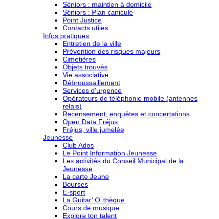
Séniors : maintien à domicile
Séniors : Plan canicule
Point Justice
Contacts utiles
Infos pratiques
Entretien de la ville
Prévention des risques majeurs
Cimetières
Objets trouvés
Vie associative
Débroussaillement
Services d’urgence
Opérateurs de téléphonie mobile (antennes
relais)
Recensement, enquêtes et concertations
Open Data Fréjus
Fréjus, ville jumelée
Jeunesse
Club Ados
Le Point Information Jeunesse
Les activités du Conseil Municipal de la
Jeunesse
La carte Jeune
Bourses
E-sport
La Guitar’ O’ thèque
Cours de musique
Explore ton talent