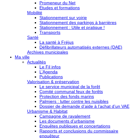
Promeneur du Net
Etudes et formations
Mobilité
Stationnement sur voirie
Stationnement des parkings à barrières
Stationnement : Utile et pratique !
Transports
Santé
La santé à Fréjus
Défibrillateurs automatisés externes (DAE)
Archives municipales
Ma ville
Actualités
Le Fil infos
L’Agenda
Publications
Valorisation & préservation
Le service municipal de la forêt
Comité communal feux de forêts
Protection des fonds marins
Palmiers : lutter contre les nuisibles
Dossier de demande d’aide à l’achat d’un VAE
Urbanisme & Habitat
Campagne de ravalement
Les documents d’urbanisme
Enquêtes publiques et concertations
Rapports et conclusions du commissaire
enquêteur