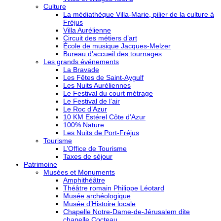
Culture
La médiathèque Villa-Marie, pilier de la culture à
Fréjus
Villa Aurélienne
Circuit des métiers d’art
École de musique Jacques-Melzer
Bureau d’accueil des tournages
Les grands événements
La Bravade
Les Fêtes de Saint-Aygulf
Les Nuits Auréliennes
Le Festival du court métrage
Le Festival de l’air
Le Roc d’Azur
10 KM Estérel Côte d’Azur
100% Nature
Les Nuits de Port-Fréjus
Tourisme
L’Office de Tourisme
Taxes de séjour
Patrimoine
Musées et Monuments
Amphithéâtre
Théâtre romain Philippe Léotard
Musée archéologique
Musée d’Histoire locale
Chapelle Notre-Dame-de-Jérusalem dite
chapelle Cocteau