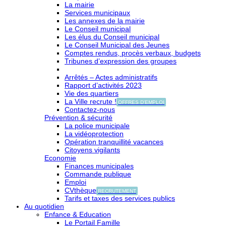
La mairie
Services municipaux
Les annexes de la mairie
Le Conseil municipal
Les élus du Conseil municipal
Le Conseil Municipal des Jeunes
Comptes rendus, procès verbaux, budgets
Tribunes d’expression des groupes
Arrêtés – Actes administratifs
Rapport d’activités 2023
Vie des quartiers
La Ville recrute !
OFFRES D'EMPLOI
Contactez-nous
Prévention & sécurité
La police municipale
La vidéoprotection
Opération tranquillité vacances
Citoyens vigilants
Economie
Finances municipales
Commande publique
Emploi
CVthèque
RECRUTEMENT
Tarifs et taxes des services publics
Au quotidien
Enfance & Education
Le Portail Famille