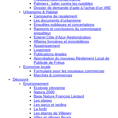
Palmiers : lutter contre les nuisibles
Dossier de demande d’aide à l’achat d’un VAE
Urbanisme & Habitat
Campagne de ravalement
Les documents d’urbanisme
Enquêtes publiques et concertations
Rapports et conclusions du commissaire
enquêteur
Estérel Côte d’Azur Agglomération
Affaires foncières et immobilières
Assainissement
Logement
Publications légales
Approbation du nouveau Règlement Local de
Publicité de Fréjus
Economie locale
Formulaire pour les nouveaux commerces
Marchés & commerces
Découvrir
Environnement
Ecologie citoyenne
Natura 2000
Base Nature François Léotard
Les plages
Les parcs et jardins
La forêt
Les étangs de Villepey
Villes et villages fleuris