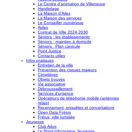
Le Centre d’animation de Villeneuve
Handiplage
La Maison d’Ailes
La Maison des services
Le Conseiller numérique
Aides
Contrat de Ville 2024-2030
Séniors : les établissements
Séniors : maintien à domicile
Séniors : Plan canicule
Point Justice
Contacts utiles
Infos pratiques
Entretien de la ville
Prévention des risques majeurs
Cimetières
Objets trouvés
Vie associative
Débroussaillement
Services d’urgence
Opérateurs de téléphonie mobile (antennes
relais)
Recensement, enquêtes et concertations
Open Data Fréjus
Fréjus, ville jumelée
Jeunesse
Club Ados
Le Point Information Jeunesse