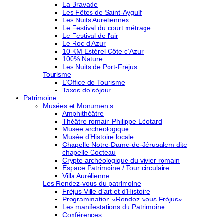
La Bravade
Les Fêtes de Saint-Aygulf
Les Nuits Auréliennes
Le Festival du court métrage
Le Festival de l’air
Le Roc d’Azur
10 KM Estérel Côte d’Azur
100% Nature
Les Nuits de Port-Fréjus
Tourisme
L’Office de Tourisme
Taxes de séjour
Patrimoine
Musées et Monuments
Amphithéâtre
Théâtre romain Philippe Léotard
Musée archéologique
Musée d’Histoire locale
Chapelle Notre-Dame-de-Jérusalem dite
chapelle Cocteau
Crypte archéologique du vivier romain
Espace Patrimoine / Tour circulaire
Villa Aurélienne
Les Rendez-vous du patrimoine
Fréjus Ville d’art et d’Histoire
Programmation «Rendez-vous Fréjus»
Les manifestations du Patrimoine
Conférences