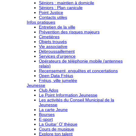
Séniors : maintien à domicile
Séniors : Plan canicule
Point Justice
Contacts utiles
Infos pratiques
Entretien de la ville
Prévention des risques majeurs
Cimetières
Objets trouvés
Vie associative
Débroussaillement
Services d’urgence
Opérateurs de téléphonie mobile (antennes
relais)
Recensement, enquêtes et concertations
Open Data Fréjus
Fréjus, ville jumelée
Jeunesse
Club Ados
Le Point Information Jeunesse
Les activités du Conseil Municipal de la
Jeunesse
La carte Jeune
Bourses
E-sport
La Guitar’ O’ thèque
Cours de musique
Explore ton talent