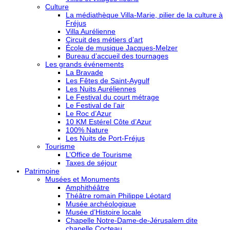
Culture
La médiathèque Villa-Marie, pilier de la culture à
Fréjus
Villa Aurélienne
Circuit des métiers d’art
École de musique Jacques-Melzer
Bureau d’accueil des tournages
Les grands événements
La Bravade
Les Fêtes de Saint-Aygulf
Les Nuits Auréliennes
Le Festival du court métrage
Le Festival de l’air
Le Roc d’Azur
10 KM Estérel Côte d’Azur
100% Nature
Les Nuits de Port-Fréjus
Tourisme
L’Office de Tourisme
Taxes de séjour
Patrimoine
Musées et Monuments
Amphithéâtre
Théâtre romain Philippe Léotard
Musée archéologique
Musée d’Histoire locale
Chapelle Notre-Dame-de-Jérusalem dite
chapelle Cocteau