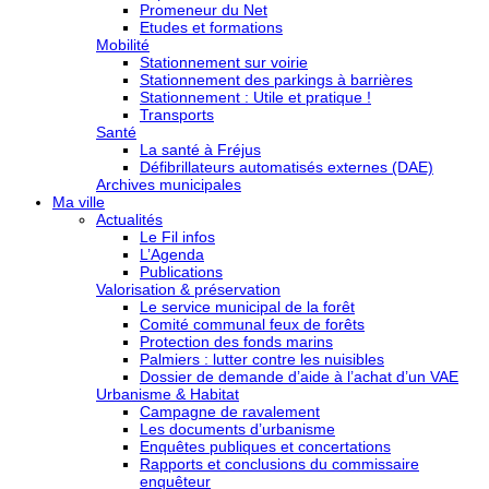
Promeneur du Net
Etudes et formations
Mobilité
Stationnement sur voirie
Stationnement des parkings à barrières
Stationnement : Utile et pratique !
Transports
Santé
La santé à Fréjus
Défibrillateurs automatisés externes (DAE)
Archives municipales
Ma ville
Actualités
Le Fil infos
L’Agenda
Publications
Valorisation & préservation
Le service municipal de la forêt
Comité communal feux de forêts
Protection des fonds marins
Palmiers : lutter contre les nuisibles
Dossier de demande d’aide à l’achat d’un VAE
Urbanisme & Habitat
Campagne de ravalement
Les documents d’urbanisme
Enquêtes publiques et concertations
Rapports et conclusions du commissaire
enquêteur