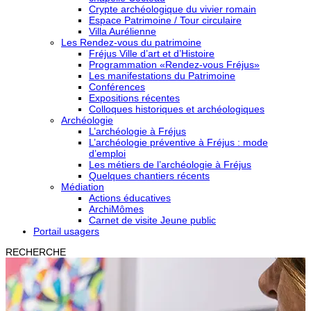
Crypte archéologique du vivier romain
Espace Patrimoine / Tour circulaire
Villa Aurélienne
Les Rendez-vous du patrimoine
Fréjus Ville d’art et d’Histoire
Programmation «Rendez-vous Fréjus»
Les manifestations du Patrimoine
Conférences
Expositions récentes
Colloques historiques et archéologiques
Archéologie
L’archéologie à Fréjus
L’archéologie préventive à Fréjus : mode
d’emploi
Les métiers de l’archéologie à Fréjus
Quelques chantiers récents
Médiation
Actions éducatives
ArchiMômes
Carnet de visite Jeune public
Portail usagers
RECHERCHE