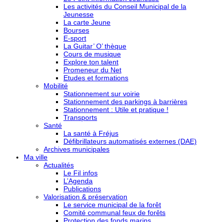
Les activités du Conseil Municipal de la
Jeunesse
La carte Jeune
Bourses
E-sport
La Guitar’ O’ thèque
Cours de musique
Explore ton talent
Promeneur du Net
Etudes et formations
Mobilité
Stationnement sur voirie
Stationnement des parkings à barrières
Stationnement : Utile et pratique !
Transports
Santé
La santé à Fréjus
Défibrillateurs automatisés externes (DAE)
Archives municipales
Ma ville
Actualités
Le Fil infos
L’Agenda
Publications
Valorisation & préservation
Le service municipal de la forêt
Comité communal feux de forêts
Protection des fonds marins