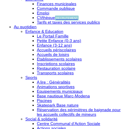
Finances municipales
Commande publique
Emploi
CVthèque
RECRUTEMENT
Tarifs et taxes des services publics
Au quotidien
Enfance & Education
Le Portail Famille
Petite Enfance (0-3 ans)
Enfance (3-12 ans)
Accueils périscolaires
Accueils de loisirs
Etablissements scolaires
Inscriptions scolaires
Restauration scolaire
Transports scolaires
Sports
A lire : Généralités
Animations sportives
Equipements municipaux
Base nautique Marc-Modena
Piscines
Skatepark Base nature
Réservation des périmètres de baignade pour
les accueils collectifs de mineurs
Social & solidarité
Centre Communal d’Action Sociale
Actions sociales