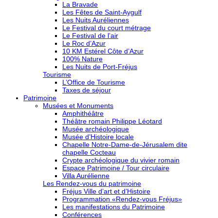
La Bravade
Les Fêtes de Saint-Aygulf
Les Nuits Auréliennes
Le Festival du court métrage
Le Festival de l’air
Le Roc d’Azur
10 KM Estérel Côte d’Azur
100% Nature
Les Nuits de Port-Fréjus
Tourisme
L’Office de Tourisme
Taxes de séjour
Patrimoine
Musées et Monuments
Amphithéâtre
Théâtre romain Philippe Léotard
Musée archéologique
Musée d’Histoire locale
Chapelle Notre-Dame-de-Jérusalem dite
chapelle Cocteau
Crypte archéologique du vivier romain
Espace Patrimoine / Tour circulaire
Villa Aurélienne
Les Rendez-vous du patrimoine
Fréjus Ville d’art et d’Histoire
Programmation «Rendez-vous Fréjus»
Les manifestations du Patrimoine
Conférences