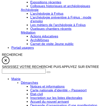
Expositions récentes
Colloques historiques et archéologiques
Archéologie
L’archéologie à Fréjus
L’archéologie préventive à Fréjus : mode
d’emploi
Les métiers de l’archéologie à Fréjus
Quelques chantiers récents
Médiation
Actions éducatives
ArchiMômes
Carnet de visite Jeune public
Portail usagers
RECHERCHE
SAISISSEZ VOTRE RECHERCHE PUIS APPUYEZ SUR ENTREE
Mairie
Démarches
Notices et informations
Carte nationale d’identité – Passeport
Etat-civil
Inscription sur les listes électorales
Accueil du nouvel arrivant
Demande d’organisation d’une manifestation