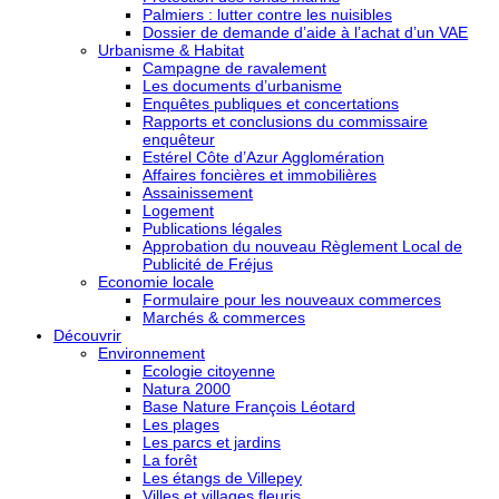
Palmiers : lutter contre les nuisibles
Dossier de demande d’aide à l’achat d’un VAE
Urbanisme & Habitat
Campagne de ravalement
Les documents d’urbanisme
Enquêtes publiques et concertations
Rapports et conclusions du commissaire
enquêteur
Estérel Côte d’Azur Agglomération
Affaires foncières et immobilières
Assainissement
Logement
Publications légales
Approbation du nouveau Règlement Local de
Publicité de Fréjus
Economie locale
Formulaire pour les nouveaux commerces
Marchés & commerces
Découvrir
Environnement
Ecologie citoyenne
Natura 2000
Base Nature François Léotard
Les plages
Les parcs et jardins
La forêt
Les étangs de Villepey
Villes et villages fleuris