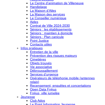
Le Centre d’animation de Villeneuve
Handiplage
La Maison d’Ailes
La Maison des services
Le Conseiller numérique
Aides
Contrat de Ville 2024-2030
Séniors : les établissements
Séniors : maintien à domicile
Séniors : Plan canicule
Point Justice
Contacts utiles
Infos pratiques
Entretien de la ville
Prévention des risques majeurs
Cimetières
Objets trouvés
Vie associative
Débroussaillement
Services d’urgence
Opérateurs de téléphonie mobile (antennes
relais)
Recensement, enquêtes et concertations
Open Data Fréjus
Fréjus, ville jumelée
Jeunesse
Club Ados
Le Point Information Jeunesse