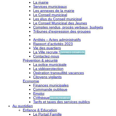
La mairie
Services municipaux
Les annexes de la mairie
Le Conseil municipal
Les élus du Conseil municipal
Le Conseil Municipal des Jeunes
Comptes rendus, procès verbaux, budgets
Tribunes d’expression des groupes
Arrêtés – Actes administratifs
Rapport d’activités 2023
Vie des quartiers
La Ville recrute !
OFFRES D'EMPLOI
Contactez-nous
Prévention & sécurité
La police municipale
La vidéoprotection
Opération tranquillité vacances
Citoyens vigilants
Economie
Finances municipales
Commande publique
Emploi
CVthèque
RECRUTEMENT
Tarifs et taxes des services publics
Au quotidien
Enfance & Education
Le Portail Famille