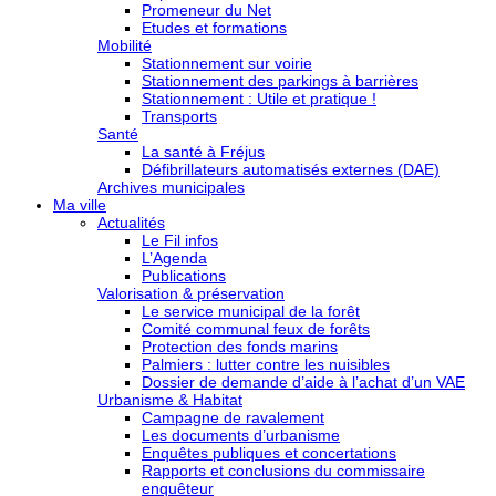
Promeneur du Net
Etudes et formations
Mobilité
Stationnement sur voirie
Stationnement des parkings à barrières
Stationnement : Utile et pratique !
Transports
Santé
La santé à Fréjus
Défibrillateurs automatisés externes (DAE)
Archives municipales
Ma ville
Actualités
Le Fil infos
L’Agenda
Publications
Valorisation & préservation
Le service municipal de la forêt
Comité communal feux de forêts
Protection des fonds marins
Palmiers : lutter contre les nuisibles
Dossier de demande d’aide à l’achat d’un VAE
Urbanisme & Habitat
Campagne de ravalement
Les documents d’urbanisme
Enquêtes publiques et concertations
Rapports et conclusions du commissaire
enquêteur