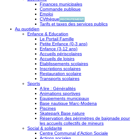
Finances municipales
Commande publique
Emploi
CVthèque
RECRUTEMENT
Tarifs et taxes des services publics
Au quotidien
Enfance & Education
Le Portail Famille
Petite Enfance (0-3 ans)
Enfance (3-12 ans)
Accueils périscolaires
Accueils de loisirs
Etablissements scolaires
Inscriptions scolaires
Restauration scolaire
Transports scolaires
Sports
A lire : Généralités
Animations sportives
Equipements municipaux
Base nautique Marc-Modena
Piscines
Skatepark Base nature
Réservation des périmètres de baignade pour
les accueils collectifs de mineurs
Social & solidarité
Centre Communal d’Action Sociale
Actions sociales