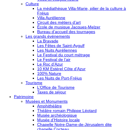
Culture
La médiathèque Villa-Marie, pilier de la culture à
Fréjus
Villa Aurélienne
Circuit des métiers d’art
École de musique Jacques-Melzer
Bureau d’accueil des tournages
Les grands événements
La Bravade
Les Fêtes de Saint-Aygulf
Les Nuits Auréliennes
Le Festival du court métrage
Le Festival de l’air
Le Roc d’Azur
10 KM Estérel Côte d’Azur
100% Nature
Les Nuits de Port-Fréjus
Tourisme
L’Office de Tourisme
Taxes de séjour
Patrimoine
Musées et Monuments
Amphithéâtre
Théâtre romain Philippe Léotard
Musée archéologique
Musée d’Histoire locale
Chapelle Notre-Dame-de-Jérusalem dite
chapelle Cocteau