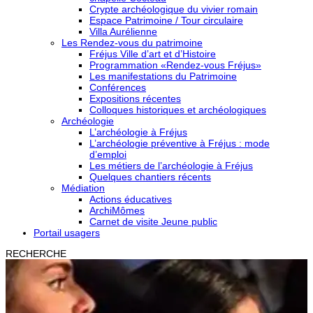
Crypte archéologique du vivier romain
Espace Patrimoine / Tour circulaire
Villa Aurélienne
Les Rendez-vous du patrimoine
Fréjus Ville d’art et d’Histoire
Programmation «Rendez-vous Fréjus»
Les manifestations du Patrimoine
Conférences
Expositions récentes
Colloques historiques et archéologiques
Archéologie
L’archéologie à Fréjus
L’archéologie préventive à Fréjus : mode
d’emploi
Les métiers de l’archéologie à Fréjus
Quelques chantiers récents
Médiation
Actions éducatives
ArchiMômes
Carnet de visite Jeune public
Portail usagers
RECHERCHE