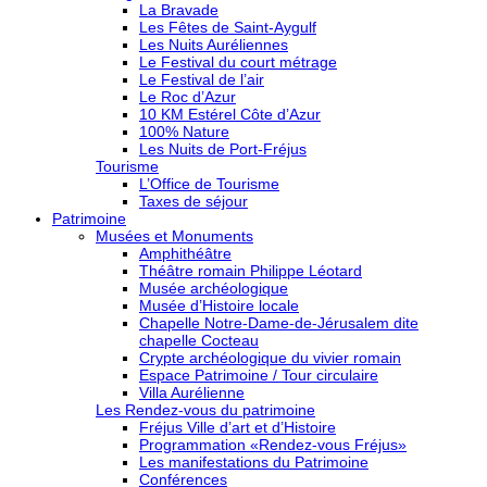
La Bravade
Les Fêtes de Saint-Aygulf
Les Nuits Auréliennes
Le Festival du court métrage
Le Festival de l’air
Le Roc d’Azur
10 KM Estérel Côte d’Azur
100% Nature
Les Nuits de Port-Fréjus
Tourisme
L’Office de Tourisme
Taxes de séjour
Patrimoine
Musées et Monuments
Amphithéâtre
Théâtre romain Philippe Léotard
Musée archéologique
Musée d’Histoire locale
Chapelle Notre-Dame-de-Jérusalem dite
chapelle Cocteau
Crypte archéologique du vivier romain
Espace Patrimoine / Tour circulaire
Villa Aurélienne
Les Rendez-vous du patrimoine
Fréjus Ville d’art et d’Histoire
Programmation «Rendez-vous Fréjus»
Les manifestations du Patrimoine
Conférences