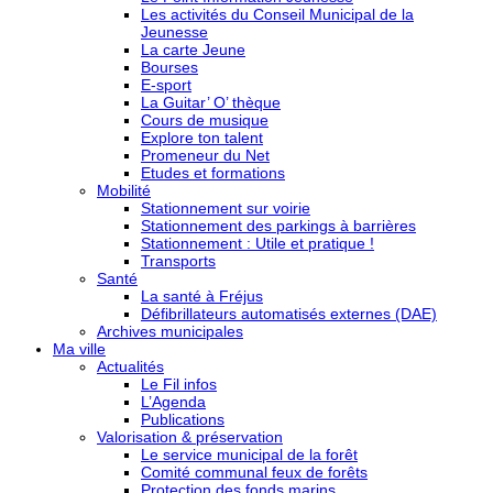
Les activités du Conseil Municipal de la
Jeunesse
La carte Jeune
Bourses
E-sport
La Guitar’ O’ thèque
Cours de musique
Explore ton talent
Promeneur du Net
Etudes et formations
Mobilité
Stationnement sur voirie
Stationnement des parkings à barrières
Stationnement : Utile et pratique !
Transports
Santé
La santé à Fréjus
Défibrillateurs automatisés externes (DAE)
Archives municipales
Ma ville
Actualités
Le Fil infos
L’Agenda
Publications
Valorisation & préservation
Le service municipal de la forêt
Comité communal feux de forêts
Protection des fonds marins