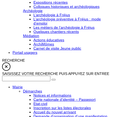
Expositions récentes
Colloques historiques et archéologiques
Archéologie
L’archéologie à Fréjus
L’archéologie préventive à Fréjus : mode
d’emploi
Les métiers de l’archéologie à Fréjus
Quelques chantiers récents
Médiation
Actions éducatives
ArchiMômes
Carnet de visite Jeune public
Portail usagers
RECHERCHE
SAISISSEZ VOTRE RECHERCHE PUIS APPUYEZ SUR ENTREE
Mairie
Démarches
Notices et informations
Carte nationale d’identité – Passeport
Etat-civil
Inscription sur les listes électorales
Accueil du nouvel arrivant
Demande d’organisation d’une manifestation