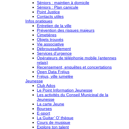
Séniors : maintien à domicile
Séniors : Plan canicule
Point Justice
Contacts utiles
Infos pratiques
Entretien de la ville
Prévention des risques majeurs
Cimetières
Objets trouvés
Vie associative
Débroussaillement
Services d’urgence
Opérateurs de téléphonie mobile (antennes
relais)
Recensement, enquêtes et concertations
Open Data Fréjus
Fréjus, ville jumelée
Jeunesse
Club Ados
Le Point Information Jeunesse
Les activités du Conseil Municipal de la
Jeunesse
La carte Jeune
Bourses
E-sport
La Guitar’ O’ thèque
Cours de musique
Explore ton talent