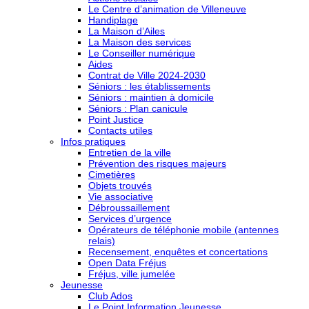
Le Centre d’animation de Villeneuve
Handiplage
La Maison d’Ailes
La Maison des services
Le Conseiller numérique
Aides
Contrat de Ville 2024-2030
Séniors : les établissements
Séniors : maintien à domicile
Séniors : Plan canicule
Point Justice
Contacts utiles
Infos pratiques
Entretien de la ville
Prévention des risques majeurs
Cimetières
Objets trouvés
Vie associative
Débroussaillement
Services d’urgence
Opérateurs de téléphonie mobile (antennes
relais)
Recensement, enquêtes et concertations
Open Data Fréjus
Fréjus, ville jumelée
Jeunesse
Club Ados
Le Point Information Jeunesse