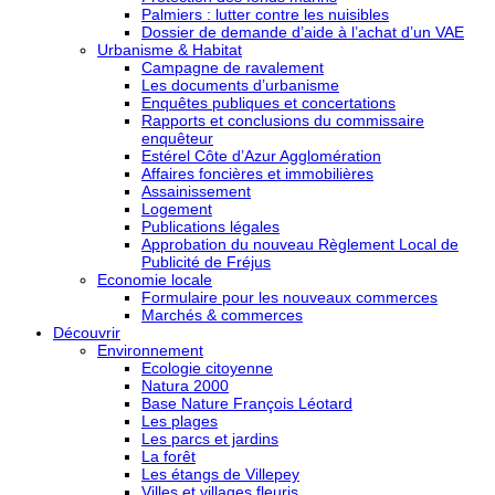
Palmiers : lutter contre les nuisibles
Dossier de demande d’aide à l’achat d’un VAE
Urbanisme & Habitat
Campagne de ravalement
Les documents d’urbanisme
Enquêtes publiques et concertations
Rapports et conclusions du commissaire
enquêteur
Estérel Côte d’Azur Agglomération
Affaires foncières et immobilières
Assainissement
Logement
Publications légales
Approbation du nouveau Règlement Local de
Publicité de Fréjus
Economie locale
Formulaire pour les nouveaux commerces
Marchés & commerces
Découvrir
Environnement
Ecologie citoyenne
Natura 2000
Base Nature François Léotard
Les plages
Les parcs et jardins
La forêt
Les étangs de Villepey
Villes et villages fleuris