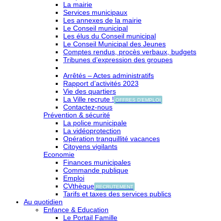
La mairie
Services municipaux
Les annexes de la mairie
Le Conseil municipal
Les élus du Conseil municipal
Le Conseil Municipal des Jeunes
Comptes rendus, procès verbaux, budgets
Tribunes d’expression des groupes
Arrêtés – Actes administratifs
Rapport d’activités 2023
Vie des quartiers
La Ville recrute !
OFFRES D'EMPLOI
Contactez-nous
Prévention & sécurité
La police municipale
La vidéoprotection
Opération tranquillité vacances
Citoyens vigilants
Economie
Finances municipales
Commande publique
Emploi
CVthèque
RECRUTEMENT
Tarifs et taxes des services publics
Au quotidien
Enfance & Education
Le Portail Famille