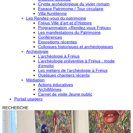
Crypte archéologique du vivier romain
Espace Patrimoine / Tour circulaire
Villa Aurélienne
Les Rendez-vous du patrimoine
Fréjus Ville d’art et d’Histoire
Programmation «Rendez-vous Fréjus»
Les manifestations du Patrimoine
Conférences
Expositions récentes
Colloques historiques et archéologiques
Archéologie
L’archéologie à Fréjus
L’archéologie préventive à Fréjus : mode
d’emploi
Les métiers de l’archéologie à Fréjus
Quelques chantiers récents
Médiation
Actions éducatives
ArchiMômes
Carnet de visite Jeune public
Portail usagers
RECHERCHE