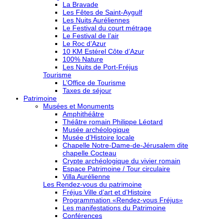
La Bravade
Les Fêtes de Saint-Aygulf
Les Nuits Auréliennes
Le Festival du court métrage
Le Festival de l’air
Le Roc d’Azur
10 KM Estérel Côte d’Azur
100% Nature
Les Nuits de Port-Fréjus
Tourisme
L’Office de Tourisme
Taxes de séjour
Patrimoine
Musées et Monuments
Amphithéâtre
Théâtre romain Philippe Léotard
Musée archéologique
Musée d’Histoire locale
Chapelle Notre-Dame-de-Jérusalem dite
chapelle Cocteau
Crypte archéologique du vivier romain
Espace Patrimoine / Tour circulaire
Villa Aurélienne
Les Rendez-vous du patrimoine
Fréjus Ville d’art et d’Histoire
Programmation «Rendez-vous Fréjus»
Les manifestations du Patrimoine
Conférences