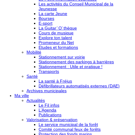
Les activités du Conseil Municipal de la
Jeunesse
La carte Jeune
Bourses
E-sport
La Guitar’ O’ thèque
Cours de musique
Explore ton talent
Promeneur du Net
Etudes et formations
Mobilité
Stationnement sur voirie
Stationnement des parkings à barrières
Stationnement : Utile et pratique !
Transports
Santé
La santé à Fréjus
Défibrillateurs automatisés externes (DAE)
Archives municipales
Ma ville
Actualités
Le Fil infos
L’Agenda
Publications
Valorisation & préservation
Le service municipal de la forêt
Comité communal feux de forêts
Protection des fonds marins