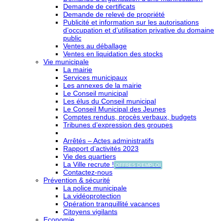
Demande de certificats
Demande de relevé de propriété
Publicité et information sur les autorisations
d’occupation et d’utilisation privative du domaine
public
Ventes au déballage
Ventes en liquidation des stocks
Vie municipale
La mairie
Services municipaux
Les annexes de la mairie
Le Conseil municipal
Les élus du Conseil municipal
Le Conseil Municipal des Jeunes
Comptes rendus, procès verbaux, budgets
Tribunes d’expression des groupes
Arrêtés – Actes administratifs
Rapport d’activités 2023
Vie des quartiers
La Ville recrute !
OFFRES D'EMPLOI
Contactez-nous
Prévention & sécurité
La police municipale
La vidéoprotection
Opération tranquillité vacances
Citoyens vigilants
Economie