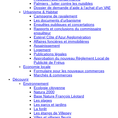
Palmiers : lutter contre les nuisibles
Dossier de demande d’aide à l’achat d’un VAE
Urbanisme & Habitat
Campagne de ravalement
Les documents d’urbanisme
Enquêtes publiques et concertations
Rapports et conclusions du commissaire
enquêteur
Estérel Côte d’Azur Agglomération
Affaires foncières et immobilières
Assainissement
Logement
Publications légales
Approbation du nouveau Règlement Local de
Publicité de Fréjus
Economie locale
Formulaire pour les nouveaux commerces
Marchés & commerces
Découvrir
Environnement
Ecologie citoyenne
Natura 2000
Base Nature François Léotard
Les plages
Les parcs et jardins
La forêt
Les étangs de Villepey
Villes et villages fleuris