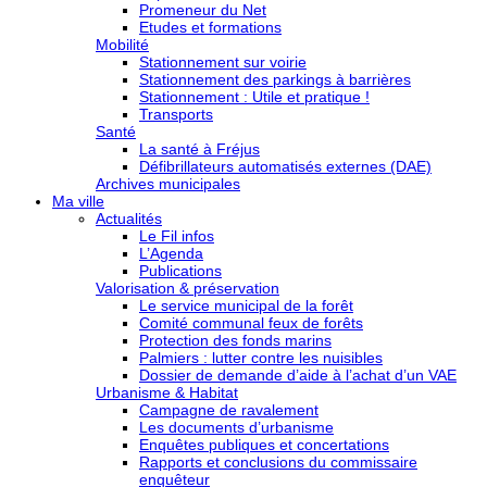
Promeneur du Net
Etudes et formations
Mobilité
Stationnement sur voirie
Stationnement des parkings à barrières
Stationnement : Utile et pratique !
Transports
Santé
La santé à Fréjus
Défibrillateurs automatisés externes (DAE)
Archives municipales
Ma ville
Actualités
Le Fil infos
L’Agenda
Publications
Valorisation & préservation
Le service municipal de la forêt
Comité communal feux de forêts
Protection des fonds marins
Palmiers : lutter contre les nuisibles
Dossier de demande d’aide à l’achat d’un VAE
Urbanisme & Habitat
Campagne de ravalement
Les documents d’urbanisme
Enquêtes publiques et concertations
Rapports et conclusions du commissaire
enquêteur