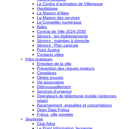
Le Centre d’animation de Villeneuve
Handiplage
La Maison d’Ailes
La Maison des services
Le Conseiller numérique
Aides
Contrat de Ville 2024-2030
Séniors : les établissements
Séniors : maintien à domicile
Séniors : Plan canicule
Point Justice
Contacts utiles
Infos pratiques
Entretien de la ville
Prévention des risques majeurs
Cimetières
Objets trouvés
Vie associative
Débroussaillement
Services d’urgence
Opérateurs de téléphonie mobile (antennes
relais)
Recensement, enquêtes et concertations
Open Data Fréjus
Fréjus, ville jumelée
Jeunesse
Club Ados
Le Point Information Jeunesse