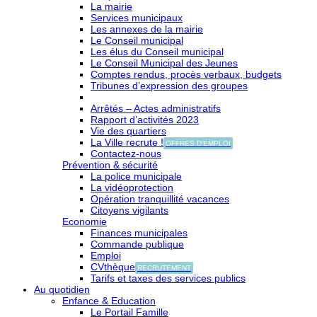
La mairie
Services municipaux
Les annexes de la mairie
Le Conseil municipal
Les élus du Conseil municipal
Le Conseil Municipal des Jeunes
Comptes rendus, procès verbaux, budgets
Tribunes d’expression des groupes
Arrêtés – Actes administratifs
Rapport d’activités 2023
Vie des quartiers
La Ville recrute !
OFFRES D'EMPLOI
Contactez-nous
Prévention & sécurité
La police municipale
La vidéoprotection
Opération tranquillité vacances
Citoyens vigilants
Economie
Finances municipales
Commande publique
Emploi
CVthèque
RECRUTEMENT
Tarifs et taxes des services publics
Au quotidien
Enfance & Education
Le Portail Famille