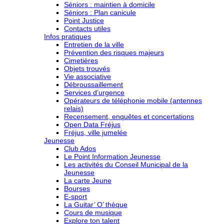
Séniors : maintien à domicile
Séniors : Plan canicule
Point Justice
Contacts utiles
Infos pratiques
Entretien de la ville
Prévention des risques majeurs
Cimetières
Objets trouvés
Vie associative
Débroussaillement
Services d’urgence
Opérateurs de téléphonie mobile (antennes
relais)
Recensement, enquêtes et concertations
Open Data Fréjus
Fréjus, ville jumelée
Jeunesse
Club Ados
Le Point Information Jeunesse
Les activités du Conseil Municipal de la
Jeunesse
La carte Jeune
Bourses
E-sport
La Guitar’ O’ thèque
Cours de musique
Explore ton talent