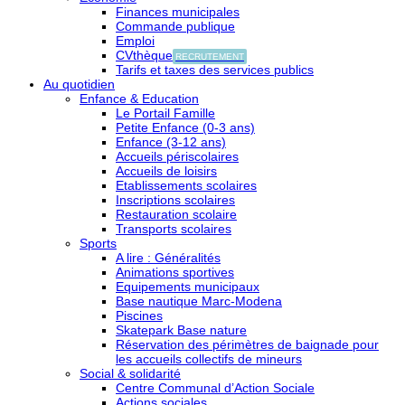
Finances municipales
Commande publique
Emploi
CVthèque
RECRUTEMENT
Tarifs et taxes des services publics
Au quotidien
Enfance & Education
Le Portail Famille
Petite Enfance (0-3 ans)
Enfance (3-12 ans)
Accueils périscolaires
Accueils de loisirs
Etablissements scolaires
Inscriptions scolaires
Restauration scolaire
Transports scolaires
Sports
A lire : Généralités
Animations sportives
Equipements municipaux
Base nautique Marc-Modena
Piscines
Skatepark Base nature
Réservation des périmètres de baignade pour
les accueils collectifs de mineurs
Social & solidarité
Centre Communal d’Action Sociale
Actions sociales