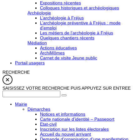
Expositions récentes
Colloques historiques et archéologiques
Archéologie
L’archéologie à Fréjus
L’archéologie préventive à Fréjus : mode
d’emploi
Les métiers de l’archéologie à Fréjus
Quelques chantiers récents
Médiation
Actions éducatives
ArchiMômes
Carnet de visite Jeune public
Portail usagers
RECHERCHE
SAISISSEZ VOTRE RECHERCHE PUIS APPUYEZ SUR ENTREE
Mairie
Démarches
Notices et informations
Carte nationale d’identité – Passeport
Etat-civil
Inscription sur les listes électorales
Accueil du nouvel arrivant
Demande d’organisation d’une manifestation