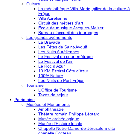
Culture
La médiathèque Villa-Marie, pilier de la culture à
Fréjus
Villa Aurélienne
Circuit des métiers d’art
École de musique Jacques-Melzer
Bureau d’accueil des tournages
Les grands événements
La Bravade
Les Fêtes de Saint-Aygulf
Les Nuits Auréliennes
Le Festival du court métrage
Le Festival de l’air
Le Roc d’Azur
10 KM Estérel Côte d’Azur
100% Nature
Les Nuits de Port-Fréjus
Tourisme
L’Office de Tourisme
Taxes de séjour
Patrimoine
Musées et Monuments
Amphithéâtre
Théâtre romain Philippe Léotard
Musée archéologique
Musée d’Histoire locale
Chapelle Notre-Dame-de-Jérusalem dite
chapelle Cocteau