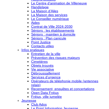
Le Centre d’animation de Villeneuve
Handiplage
La Maison d’Ailes
La Maison des services
Le Conseiller numérique
Aides
Contrat de Ville 2024-2030
Séniors : les établissements
Séniors : maintien à domicile
Séniors : Plan canicule
Point Justice
Contacts utiles
Infos pratiques
Entretien de la ville
Prévention des risques majeurs
Cimetières
Objets trouvés
Vie associative
Débroussaillement
Services d’urgence
Opérateurs de téléphonie mobile (antennes
relais)
Recensement, enquêtes et concertations
Open Data Fréjus
Fréjus, ville jumelée
Jeunesse
Club Ados
Le Point Information Jeunesse