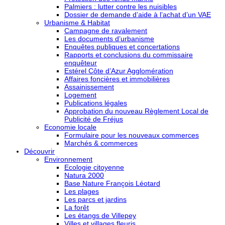
Palmiers : lutter contre les nuisibles
Dossier de demande d’aide à l’achat d’un VAE
Urbanisme & Habitat
Campagne de ravalement
Les documents d’urbanisme
Enquêtes publiques et concertations
Rapports et conclusions du commissaire
enquêteur
Estérel Côte d’Azur Agglomération
Affaires foncières et immobilières
Assainissement
Logement
Publications légales
Approbation du nouveau Règlement Local de
Publicité de Fréjus
Economie locale
Formulaire pour les nouveaux commerces
Marchés & commerces
Découvrir
Environnement
Ecologie citoyenne
Natura 2000
Base Nature François Léotard
Les plages
Les parcs et jardins
La forêt
Les étangs de Villepey
Villes et villages fleuris