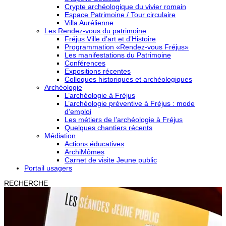
Crypte archéologique du vivier romain
Espace Patrimoine / Tour circulaire
Villa Aurélienne
Les Rendez-vous du patrimoine
Fréjus Ville d’art et d’Histoire
Programmation «Rendez-vous Fréjus»
Les manifestations du Patrimoine
Conférences
Expositions récentes
Colloques historiques et archéologiques
Archéologie
L’archéologie à Fréjus
L’archéologie préventive à Fréjus : mode
d’emploi
Les métiers de l’archéologie à Fréjus
Quelques chantiers récents
Médiation
Actions éducatives
ArchiMômes
Carnet de visite Jeune public
Portail usagers
RECHERCHE