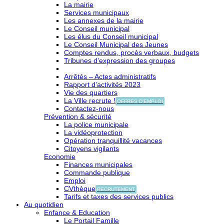
La mairie
Services municipaux
Les annexes de la mairie
Le Conseil municipal
Les élus du Conseil municipal
Le Conseil Municipal des Jeunes
Comptes rendus, procès verbaux, budgets
Tribunes d’expression des groupes
Arrêtés – Actes administratifs
Rapport d’activités 2023
Vie des quartiers
La Ville recrute !
OFFRES D'EMPLOI
Contactez-nous
Prévention & sécurité
La police municipale
La vidéoprotection
Opération tranquillité vacances
Citoyens vigilants
Economie
Finances municipales
Commande publique
Emploi
CVthèque
RECRUTEMENT
Tarifs et taxes des services publics
Au quotidien
Enfance & Education
Le Portail Famille