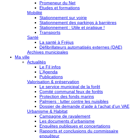
Promeneur du Net
Etudes et formations
Mobilité
Stationnement sur voirie
Stationnement des parkings à barrières
Stationnement : Utile et pratique !
Transports
Santé
La santé à Fréjus
Défibrillateurs automatisés externes (DAE)
Archives municipales
Ma ville
Actualités
Le Fil infos
L’Agenda
Publications
Valorisation & préservation
Le service municipal de la forêt
Comité communal feux de forêts
Protection des fonds marins
Palmiers : lutter contre les nuisibles
Dossier de demande d’aide à l’achat d’un VAE
Urbanisme & Habitat
Campagne de ravalement
Les documents d’urbanisme
Enquêtes publiques et concertations
Rapports et conclusions du commissaire
enquêteur