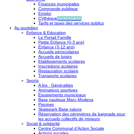
Finances municipales
Commande publique
Emploi
CVthèque
RECRUTEMENT
Tarifs et taxes des services publics
Au quotidien
Enfance & Education
Le Portail Famille
Petite Enfance (0-3 ans)
Enfance (3-12 ans)
Accueils périscolaires
Accueils de loisirs
Etablissements scolaires
Inscriptions scolaires
Restauration scolaire
Transports scolaires
Sports
A lire : Généralités
Animations sportives
Equipements municipaux
Base nautique Marc-Modena
Piscines
Skatepark Base nature
Réservation des périmètres de baignade pour
les accueils collectifs de mineurs
Social & solidarité
Centre Communal d’Action Sociale
Actions sociales