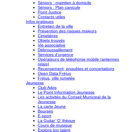
Séniors : maintien à domicile
Séniors : Plan canicule
Point Justice
Contacts utiles
Infos pratiques
Entretien de la ville
Prévention des risques majeurs
Cimetières
Objets trouvés
Vie associative
Débroussaillement
Services d’urgence
Opérateurs de téléphonie mobile (antennes
relais)
Recensement, enquêtes et concertations
Open Data Fréjus
Fréjus, ville jumelée
Jeunesse
Club Ados
Le Point Information Jeunesse
Les activités du Conseil Municipal de la
Jeunesse
La carte Jeune
Bourses
E-sport
La Guitar’ O’ thèque
Cours de musique
Explore ton talent