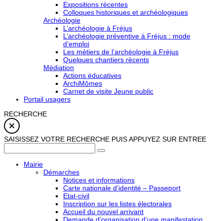
Expositions récentes
Colloques historiques et archéologiques
Archéologie
L’archéologie à Fréjus
L’archéologie préventive à Fréjus : mode
d’emploi
Les métiers de l’archéologie à Fréjus
Quelques chantiers récents
Médiation
Actions éducatives
ArchiMômes
Carnet de visite Jeune public
Portail usagers
RECHERCHE
SAISISSEZ VOTRE RECHERCHE PUIS APPUYEZ SUR ENTREE
Mairie
Démarches
Notices et informations
Carte nationale d’identité – Passeport
Etat-civil
Inscription sur les listes électorales
Accueil du nouvel arrivant
Demande d’organisation d’une manifestation