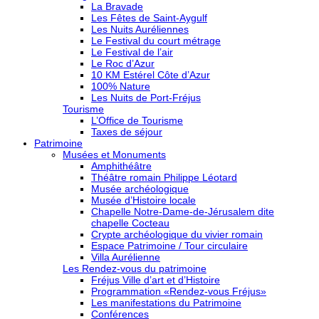
La Bravade
Les Fêtes de Saint-Aygulf
Les Nuits Auréliennes
Le Festival du court métrage
Le Festival de l’air
Le Roc d’Azur
10 KM Estérel Côte d’Azur
100% Nature
Les Nuits de Port-Fréjus
Tourisme
L’Office de Tourisme
Taxes de séjour
Patrimoine
Musées et Monuments
Amphithéâtre
Théâtre romain Philippe Léotard
Musée archéologique
Musée d’Histoire locale
Chapelle Notre-Dame-de-Jérusalem dite
chapelle Cocteau
Crypte archéologique du vivier romain
Espace Patrimoine / Tour circulaire
Villa Aurélienne
Les Rendez-vous du patrimoine
Fréjus Ville d’art et d’Histoire
Programmation «Rendez-vous Fréjus»
Les manifestations du Patrimoine
Conférences