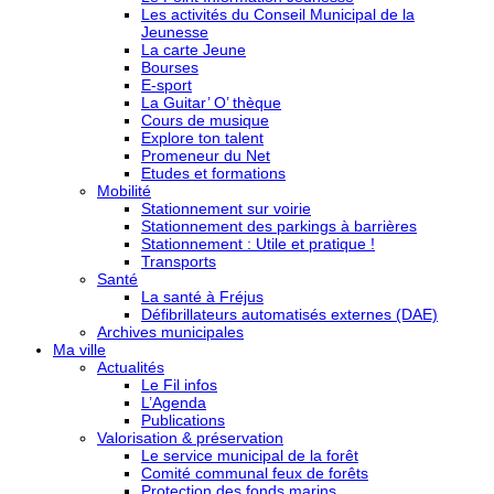
Les activités du Conseil Municipal de la
Jeunesse
La carte Jeune
Bourses
E-sport
La Guitar’ O’ thèque
Cours de musique
Explore ton talent
Promeneur du Net
Etudes et formations
Mobilité
Stationnement sur voirie
Stationnement des parkings à barrières
Stationnement : Utile et pratique !
Transports
Santé
La santé à Fréjus
Défibrillateurs automatisés externes (DAE)
Archives municipales
Ma ville
Actualités
Le Fil infos
L’Agenda
Publications
Valorisation & préservation
Le service municipal de la forêt
Comité communal feux de forêts
Protection des fonds marins