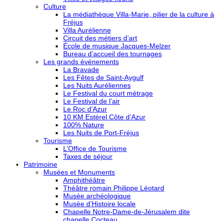
Culture
La médiathèque Villa-Marie, pilier de la culture à
Fréjus
Villa Aurélienne
Circuit des métiers d’art
École de musique Jacques-Melzer
Bureau d’accueil des tournages
Les grands événements
La Bravade
Les Fêtes de Saint-Aygulf
Les Nuits Auréliennes
Le Festival du court métrage
Le Festival de l’air
Le Roc d’Azur
10 KM Estérel Côte d’Azur
100% Nature
Les Nuits de Port-Fréjus
Tourisme
L’Office de Tourisme
Taxes de séjour
Patrimoine
Musées et Monuments
Amphithéâtre
Théâtre romain Philippe Léotard
Musée archéologique
Musée d’Histoire locale
Chapelle Notre-Dame-de-Jérusalem dite
chapelle Cocteau